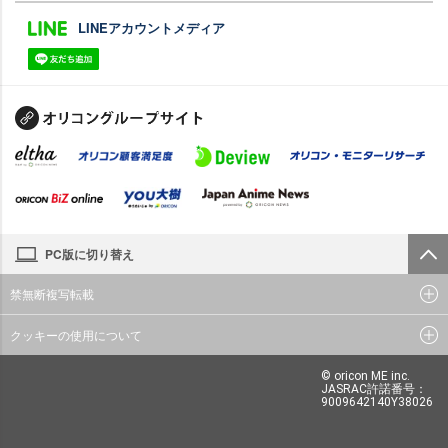
LINEアカウントメディア
PC版に切り替え
禁無断複写転載
クッキーの使用について
© oricon ME inc.
JASRAC許諾番号：
9009642140Y38026