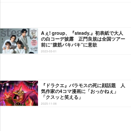
Aぇ! group、『steady.』初表紙で大人
の白コーデ披露 正門良規は全国ツアー
前に“腹筋バキバキ”に意欲
2023-03-01
『ドラクエ』バラモスの死に顔話題 人
気作家の4コマ漫画に「おっかねぇ」
「クスッと笑える」
2025-11-06