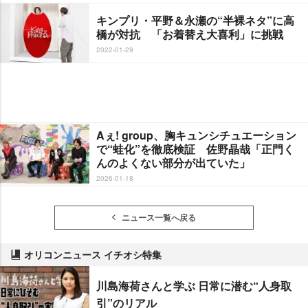
キンプリ・平野＆永瀬の“半裸ネタ”に高
橋が対抗 「お着替え大喜利」に挑戦
2022-01-29
Aぇ! group、胸キュンシチュエーション
で“蛙化”を徹底検証 佐野晶哉「正門く
んのよくない部分が出ていた」
2026-01-18
ニュース一覧へ戻る
オリコンニュース イチオシ特集
川島海荷さんと学ぶ 日常に潜む“人身取
引”のリアル