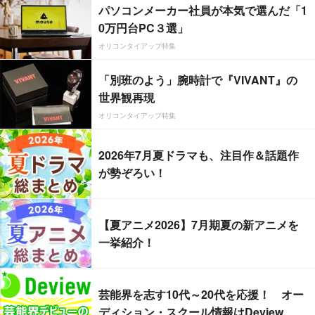
パソコンメーカー社員が本気で選んだ「1
0万円台PC３選」
オリコンタイアップ特集
「別班のよう」腕時計で『VIVANT』の
世界観再現
オリコンタイアップ特集
2026年7月夏ドラマも、注目作＆話題作
が勢ぞろい！
【夏アニメ2026】7月期夏の新アニメを
一挙紹介！
芸能界を志す10代～20代を応援！ オー
ディション・スクール情報はDeview