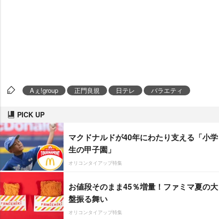
Aぇ!group
正門良規
日テレ
バラエティ
PICK UP
マクドナルドが40年にわたり支える「小学
生の甲子園」
オリコンタイアップ特集
お値段そのまま45％増量！ファミマ夏の大
盤振る舞い
オリコンタイアップ特集