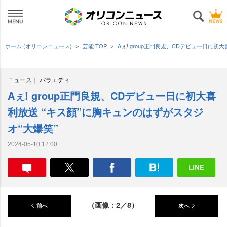
ホーム (オリコンニュース)
芸能 TOP
Aぇ! group正門良規、CDデビュー日に初
ニュース
バラエティ
Aぇ! group正門良規、CDデビュー日に初大喜
利放送 “キス顔”に胸キュンのはずがスタジ
オ“大爆笑”
2024-05-10 12:00
（画像：2／8）
前へ
次へ