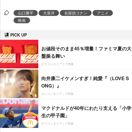
山口勝平
大泉洋
名探偵コナン
アニメ
映画
PICK UP
お値段そのまま45％増量！ファミマ夏の大
盤振る舞い
オリコンタイアップ特集
向井康二イケメンすぎ！純愛『（LOVE S
ONG）』
オリコンタイアップ特集
マクドナルドが40年にわたり支える「小学
生の甲子園」
オリコンタイアップ特集