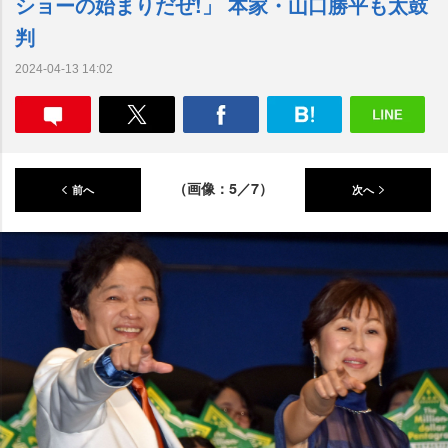
ショーの始まりだぜ!」 本家・山口勝平も太鼓
判
2024-04-13 14:02
（画像：5／7）
前へ
次へ