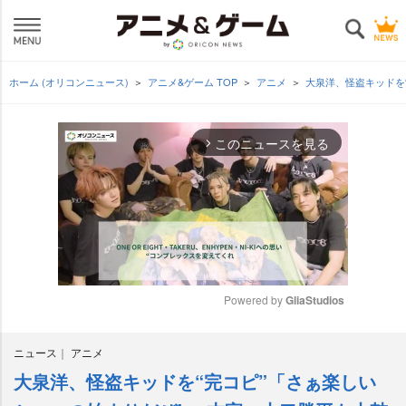
ホーム (オリコンニュース)
アニメ&ゲーム TOP
アニメ
大泉洋、怪盗キッドを
このニュースを見る
arrow_forward_ios
Powered by 
GliaStudios
M
ニュース
アニメ
u
t
大泉洋、怪盗キッドを“完コピ”「さぁ楽しい
e