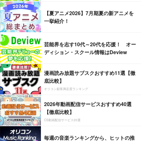
【夏アニメ2026】7月期夏の新アニメを
一挙紹介！
芸能界を志す10代～20代を応援！ オー
ディション・スクール情報はDeview
漫画読み放題サブスクおすすめ11選【徹
底比較】
オリコン顧客満足度ランキング
2026年動画配信サービスおすすめ40選
【徹底比較】
CS動画配信サービス20選
毎週の音楽ランキングから、ヒットの推