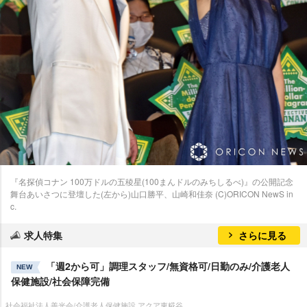
『名探偵コナン 100万ドルの五稜星(100まんドルのみちしるべ)』の公開記念
舞台あいさつに登壇した(左から)山口勝平、山崎和佳奈 (C)ORICON NewS in
c.
求人特集
さらに見る
「週2から可」調理スタッフ/無資格可/日勤のみ/介護老人
NEW
保健施設/社会保障完備
社会福祉法人善光会/介護老人保健施設 アクア東糀谷