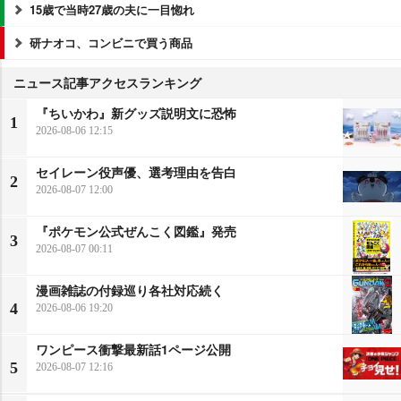
15歳で当時27歳の夫に一目惚れ
研ナオコ、コンビニで買う商品
ニュース記事アクセスランキング
『ちいかわ』新グッズ説明文に恐怖
1
2026-08-06 12:15
セイレーン役声優、選考理由を告白
2
2026-08-07 12:00
『ポケモン公式ぜんこく図鑑』発売
3
2026-08-07 00:11
漫画雑誌の付録巡り各社対応続く
4
2026-08-06 19:20
ワンピース衝撃最新話1ページ公開
5
2026-08-07 12:16