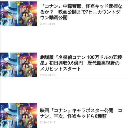
『コナン』中森警部、怪盗キッド逮捕な
るか？ 映画公開まで7日…カウントダ
ウン動画公開
2024-04-05
劇場版『名探偵コナン 100万ドルの五稜
星』初日興収9.6億円 歴代最高視野の
メガヒットスタート
2024-04-13
映画『コナン』キャラポスター公開 コ
ナン、平次、怪盗キッドら6種類
2024-03-13