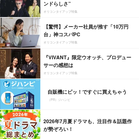
ンドらしさ”
オリコンタイアップ特集
【驚愕】メーカー社員が推す「10万円
台」神コスパPC
オリコンタイアップ特集
『VIVANT』限定ウオッチ、プロデュー
サーの感想は
オリコンタイアップ特集
自販機にピッ！ですぐに買えちゃう
（PR）ジハンピ
2026年7月夏ドラマも、注目作＆話題作
が勢ぞろい！