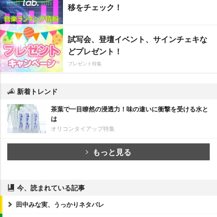
移をチェック！
試写会、登壇イベント、サインチェキな
どプレゼント！
プレゼント特集
新着トレンド
茶葉で一目瞭然の浸透力！味の違いに衝撃を受ける水と
は
オリコンタイアップ特集
もっと見る
今、読まれている記事
田中みな実、うっかりネタバレ