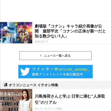
劇場版『コナン』キャラ紹介画像が公
開 服部平次「コナンの正体が新一だと
知る数少ない1人」
2024-04-17
ニュース一覧へ戻る
オリコンニュース イチオシ特集
川島海荷さんと学ぶ 日常に潜む“人身取
引”のリアル
オリコンタイアップ特集