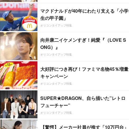
マクドナルドが40年にわたり支える「小学
生の甲子園」
オリコンタイアップ特集
向井康二イケメンすぎ！純愛『（LOVE S
ONG）』
オリコンタイアップ特集
大好評につき再び！ファミマ名物45％増量
キャンペーン
オリコンタイアップ特集
SUPER★DRAGON、自ら描いた”レトロ
フューチャー”
オリコンタイアップ特集
【驚愕】メーカー社員が推す「10万円台」