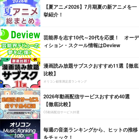
【夏アニメ2026】7月期夏の新アニメを一
挙紹介！
芸能界を志す10代～20代を応援！ オーデ
ィション・スクール情報はDeview
漫画読み放題サブスクおすすめ11選【徹底
比較】
オリコン顧客満足度ランキング
2026年動画配信サービスおすすめ40選
【徹底比較】
CS動画配信サービス20選
毎週の音楽ランキングから、ヒットの推移
をチェック！