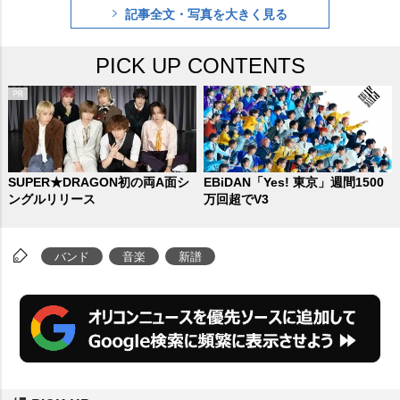
記事全文・写真を大きく見る
べきサウンドやメロディ、リリッ
ク」と向き合い、ミッションをク
PICK UP CONTENTS
リアしてきた。念願のドームツア
ーの成功や「Habit」が巻き起こし
た巨大なバズなどを経て、SEKAI
NO OWARIのポップミュージック
でありエンターテイメントはまた
SUPER★DRAGON初の両A面シ
EBiDAN「Yes! 東京」週間1500
ングルリリース
万回超でV3
さらに強固な求心力と推進力を獲
得していることを、この『Nautilu
バンド
音楽
新譜
s』というアルバムは証明してい
る。