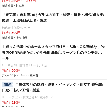
時給1,250円～1,563円
派遣社員 / 北海道
「寮完備」自動車向けガラスの加工・検査・運搬・梱包/即入寮/
製造・工場/日勤/工場・製造
株式会社京栄センター
時給1,300円
派遣社員 / 神奈川県
主婦さん活躍中のホールスタッフ!週1日～&3h～OK/残業なし/扶
養内OK/絶品まかないが1円/町田商店/ラーメン店のランチ帯ホ
ール
町田商店 羽田空港第1ターミナル店
時給1,500円
アルバイト・パート / 東京都
半導体製品の格納・運搬・ピッキング・組立て/寮完備/
NEW
日勤/日払い/工場・製造
UTエージェント株式会社AGT東海第一CU
時給1,320円