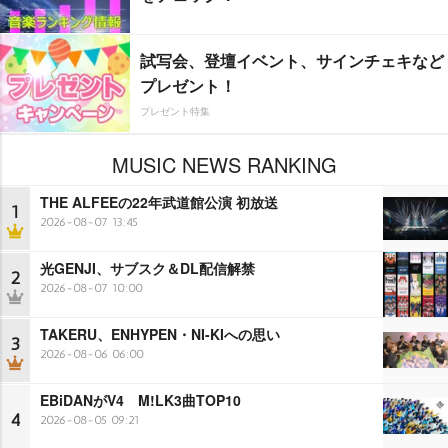
試写会、登壇イベント、サインチェキなど
プレゼント！
プレゼント特集
MUSIC NEWS RANKING
THE ALFEEの22年武道館公演 初放送
1
2026-08-07 13:45
光GENJI、サブスク＆DL配信解禁
2
2026-08-07 10:00
TAKERU、ENHYPEN・NI-KIへの思い
3
2026-08-06 06:00
EBiDANがV4 M!LK3曲TOP10
4
2026-08-05 09:21