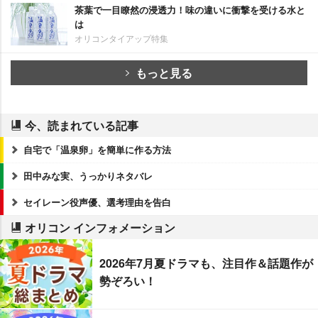
茶葉で一目瞭然の浸透力！味の違いに衝撃を受ける水と
は
オリコンタイアップ特集
もっと見る
今、読まれている記事
自宅で「温泉卵」を簡単に作る方法
田中みな実、うっかりネタバレ
セイレーン役声優、選考理由を告白
オリコン インフォメーション
2026年7月夏ドラマも、注目作＆話題作が
勢ぞろい！