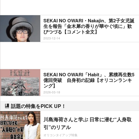
SEKAI NO OWARI・Nakajin、第2子女児誕
生を報告「金木犀の香りが華やぐ頃に」歓
びつづる【コメント全文】
2023-12-14
SEKAI NO OWARI「Habit」、累積再生数5
億回突破 自身初の記録【オリコンランキ
ング】
2026-03-18
話題の特集をPICK UP！
川島海荷さんと学ぶ 日常に潜む“人身取
引”のリアル
オリコンタイアップ特集