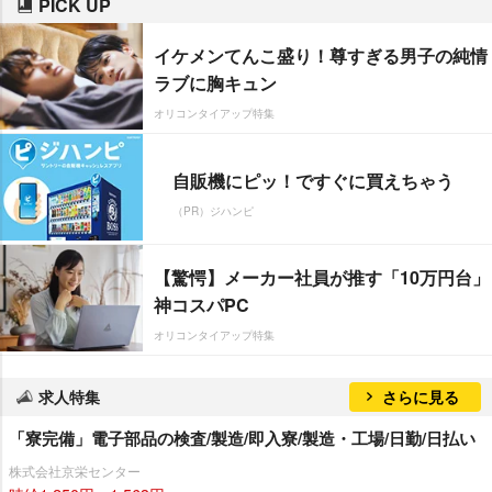
PICK UP
イケメンてんこ盛り！尊すぎる男子の純情
ラブに胸キュン
オリコンタイアップ特集
自販機にピッ！ですぐに買えちゃう
（PR）ジハンピ
【驚愕】メーカー社員が推す「10万円台」
神コスパPC
オリコンタイアップ特集
求人特集
さらに見る
「寮完備」電子部品の検査/製造/即入寮/製造・工場/日勤/日払い
株式会社京栄センター