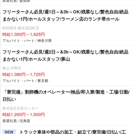
派遣社員 / 愛知県
フリーターさん必見!週1日～&3h～OK/残業なし/髪色自由/絶品
まかない1円/ホールスタッフ/ラーメン店のランチ帯ホール
町田商店 横浜池辺町店
時給1,300円～1,625円
アルバイト・パート / 神奈川県
フリーターさん必見!週2日～&3h～OK/残業なし/髪色自由/絶品
まかない1円/ホールスタッフ/豚山
豚山 中野店
時給1,380円～1,725円
アルバイト・パート / 東京都
「寮完備」割卵機のオペレーター/検品/即入寮/製造・工場/日勤/
日払い
株式会社京栄センター
時給1,200円～1,500円
派遣社員 / 北海道
トラック車体や部品の加工・組立て/寮完備/日払い/工
NEW