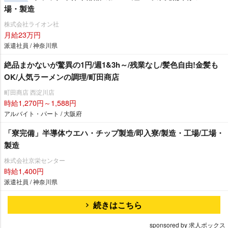
場・製造
株式会社ライオン社
月給23万円
派遣社員 / 神奈川県
絶品まかないが驚異の1円/週1&3h～/残業なし/髪色自由!金髪も
OK/人気ラーメンの調理/町田商店
町田商店 西淀川店
時給1,270円～1,588円
アルバイト・パート / 大阪府
「寮完備」半導体ウエハ・チップ製造/即入寮/製造・工場/工場・
製造
株式会社京栄センター
時給1,400円
派遣社員 / 神奈川県
続きはこちら
sponsored by 求人ボックス