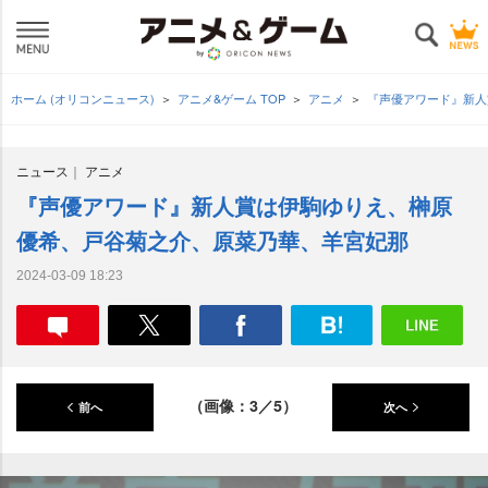
ホーム (オリコンニュース)
アニメ&ゲーム TOP
アニメ
『声優アワード』新人
ニュース
アニメ
『声優アワード』新人賞は伊駒ゆりえ、榊原
優希、戸谷菊之介、原菜乃華、羊宮妃那
2024-03-09 18:23
（画像：3／5）
前へ
次へ