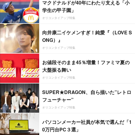
マクドナルドが40年にわたり支える「小
学生の甲子園」
オリコンタイアップ特集
向井康二イケメンすぎ！純愛『（LOVE S
ONG）』
オリコンタイアップ特集
お値段そのまま45％増量！ファミマ夏の
大盤振る舞い
オリコンタイアップ特集
SUPER★DRAGON、自ら描いた”レトロ
フューチャー”
オリコンタイアップ特集
パソコンメーカー社員が本気で選んだ「1
0万円台PC３選」