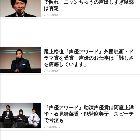
で照れ ニャンちゅうの声出しすぎ疑惑
は否定
2025-03-15
尾上松也『声優アワード』外国映画・ド
ラマ賞を受賞 声優のお仕事は「難しさ
を痛感しています」
2026-03-15
『声優アワード』助演声優賞は阿座上洋
平・石見舞菜香・能登麻美子 スピーチ
で号泣も
2024-03-09