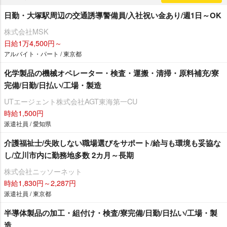
日勤・大塚駅周辺の交通誘導警備員/入社祝い金あり/週1日～OK
株式会社MSK
日給1万4,500円～
アルバイト・パート / 東京都
化学製品の機械オペレーター・検査・運搬・清掃・原料補充/寮
完備/日勤/日払い/工場・製造
UTエージェント株式会社AGT東海第一CU
時給1,500円
派遣社員 / 愛知県
介護福祉士/失敗しない職場選びをサポート/給与も環境も妥協な
し/立川市内に勤務地多数 2カ月～長期
株式会社ニッソーネット
時給1,830円～2,287円
派遣社員 / 東京都
半導体製品の加工・組付け・検査/寮完備/日勤/日払い/工場・製
造