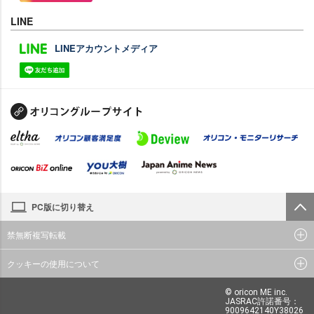
LINE
LINEアカウントメディア
PC版に切り替え
禁無断複写転載
クッキーの使用について
© oricon ME inc.
JASRAC許諾番号：
9009642140Y38026