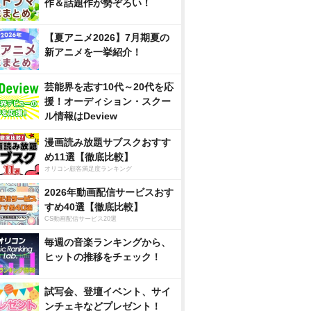
作＆話題作が勢ぞろい！
【夏アニメ2026】7月期夏の
新アニメを一挙紹介！
芸能界を志す10代～20代を応
援！オーディション・スクー
ル情報はDeview
漫画読み放題サブスクおすす
め11選【徹底比較】
オリコン顧客満足度ランキング
2026年動画配信サービスおす
すめ40選【徹底比較】
CS動画配信サービス20選
毎週の音楽ランキングから、
ヒットの推移をチェック！
試写会、登壇イベント、サイ
ンチェキなどプレゼント！