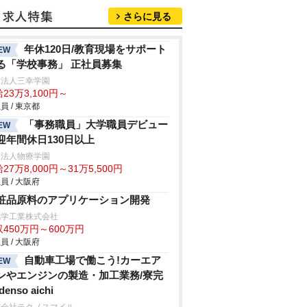
さらに見る
年休120日/教育現場をサポート
EW
る「学校事務」 正社員募集
校法人三幸学園
23万3,100円～
員 / 東京都
「事務職員」大学職員デビュー
EW
迎年間休日130日以上
校法人物療学園
27万8,000円～31万5,500円
員 / 大阪府
粧品原料のアプリケーション開発
化学工業株式会社
450万円～600万円
員 / 大阪府
自動車工場で働こう!カーエア
EW
ンやエンジンの製造・加工業務/寮完
denso aichi