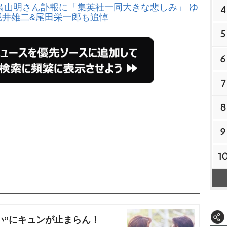
鳥山明さん訃報に「集英社一同大きな悲しみ」 ゆ
4
堀井雄二&尾田栄一郎も追悼
5
6
7
8
9
1
い”にキュンが止まらん！