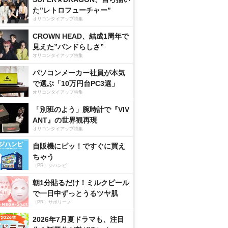
た”レトロフューチャー”
オリコンタイアップ特集
CROWN HEAD、結成1周年で
見えた”バンドらしさ”
オリコンタイアップ特集
パソコンメーカー社員が本気
で選ぶ「10万円台PC3選」
オリコンタイアップ特集
「別班のよう」腕時計で『VIV
ANT』の世界観再現
オリコンタイアップ特集
自販機にピッ！ですぐに買え
ちゃう
（PR）ジハンピ
朝1分貼るだけ！ミルクピール
で一日中ずっとうるツヤ肌
（PR）サボリーノ
2026年7月夏ドラマも、注目