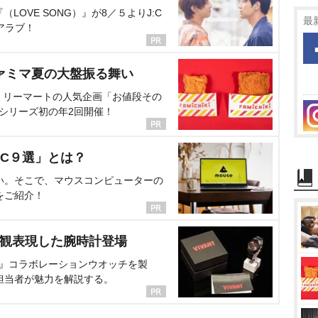
OVE SONG）』が8／５よりJ:C
最
アラブ！
ァミマ夏の大盤振る舞い
ミリーマートの人気企画「お値段その
、シリーズ初の年2回開催！
C９選」とは？
い。そこで、マウスコンピューターの
をご紹介！
界観表現した腕時計登場
NT』コラボレーションウオッチを製
担当者が魅力を解説する。