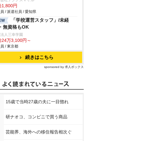
式会社テクノスマイル
1,800円
員 / 派遣社員 / 愛知県
「学校運営スタッフ」/未経
EW
・無資格もOK
校法人三幸学園
24万3,100円～
員 / 東京都
続きはこちら
sponsored by 求人ボックス
15歳で当時27歳の夫に一目惚れ
研ナオコ、コンビニで買う商品
芸能界、海外への移住報告相次ぐ