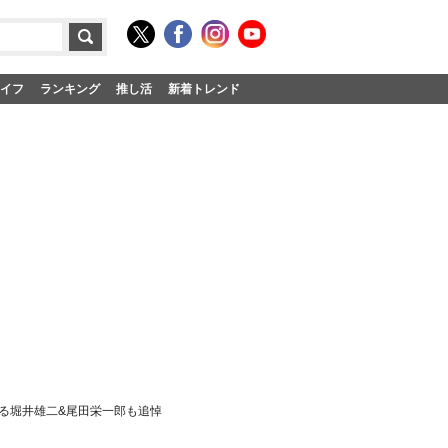
イフ
ランキング
推し活
新着トレンド
る堀井雄二&尾田栄一郎も追悼