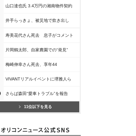
山口達也氏 3.4万円の湘南物件契約
井手らっきょ、被災地で炊き出し
寿美花代さん死去 息子がコメント
片岡鶴太郎、自家農園での“発見”
梅崎伸幸さん死去、享年44
VIVANTリアルイベントに堺雅人ら
0
さらば森田“愛車トラブル”を報告
11位以下を見る