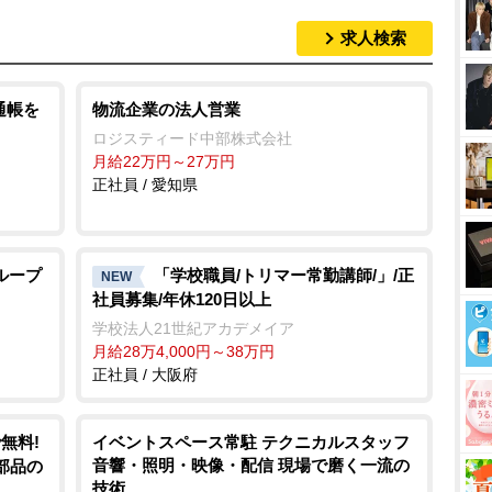
求人検索
通帳を
物流企業の法人営業
ロジスティード中部株式会社
月給22万円～27万円
正社員 / 愛知県
ループ
「学校職員/トリマー常勤講師/」/正
NEW
社員募集/年休120日以上
学校法人21世紀アカデメイア
月給28万4,000円～38万円
正社員 / 大阪府
無料!
イベントスペース常駐 テクニカルスタッフ
音響・照明・映像・配信 現場で磨く一流の
部品の
技術