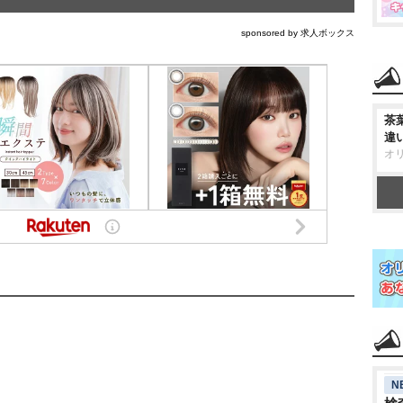
sponsored by 求人ボックス
茶
違
オ
N