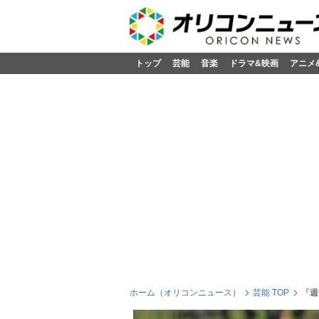
トップ
芸能
音楽
ドラマ&映画
アニメ
ホーム（オリコンニュース）
芸能 TOP
『週