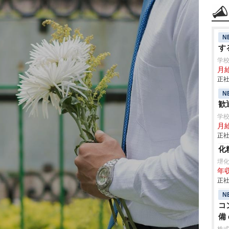
N
す
学
月給
正社
N
歓
学
月給
正社
化
堺
年収
正社
N
コ
備 