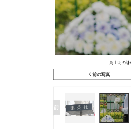
鳥山明の訃
前の写真