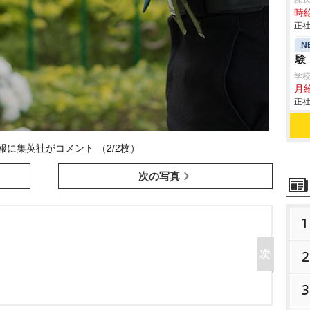
株
時給
正社
N
験
学
月給
正社
報に集英社がコメント （2/2枚）
次の写真
1
2
3