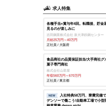
求人特集
各種手当×賞与年4回。転職後、貯金
見るのが楽しみに
吉田鋼業株式会社 泉大津鉄鋼センター
月給25万円～40万円
正社員 / 大阪府
食品商社の品質保証担当/大手商社グ
菓子専門商社
株式会社山星屋
年収560万円～670万円
正社員 / 東京都
入社特典58万円、寮費完備で
NEW
デンソーで働こう!自動車工場で小型
検査業務 denso aichi