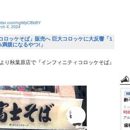
witter.com/ngWpClBd8Y
ch 4, 2024
コロッケそば」販売へ 巨大コロッケに大反響「1
0%満腹になるやつ!」
時より秋葉原店で『インフィニティコロッケそば』
N
齢
き
時給
アル
歯