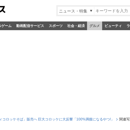
ニュース・特集
&ゲーム
動画配信サービス
スポーツ
社会・経済
グルメ
ビューティ
ラ
コロッケそば」販売へ 巨大コロッケに大反響「100%満腹になるやつ!」
関連写