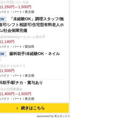
療法人社団にじいろ会
1,250円～1,500円
バイト・パート / 東京都
「未経験OK」調理スタッフ/無
EW
格可/シフト相談可/住宅型有料老人ホ
ム/社会保障完備
会社reborn/はーとらいふ長久手
1,140円
バイト・パート / 愛知県
歯科助手/未経験OK・ネイル
EW
K
療法人ナイルチドリ
1,500円
バイト・パート / 東京都
科助手/駅チカ・賞与あり
療法人社団奉歯会
1,400円～1,500円
バイト・パート / 東京都
続きはこちら
sponsored by 求人ボックス