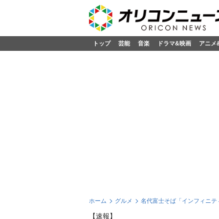
トップ
芸能
音楽
ドラマ&映画
アニメ
ホーム
グルメ
名代富士そば「インフィニティ
【速報】