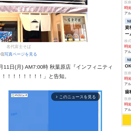
医
時給
アル
N
資
ー
株式
時給
名代富士そば
アル
写真ページを見る
N
O
11日(月) AM7:00時 秋葉原店『インフィニティ
医
！！！！！！！！！」と告知。
時給
アル
歯
このニュースを見る
arrow_forward_ios
医
時給
アル