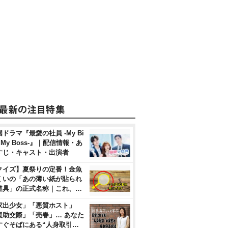
ドラマ『最愛の社員 -My Bi
, My Boss-』｜配信情報・あ
すじ・キャスト・出演者
クイズ】夏祭りの定番！金魚
くいの「あの薄い紙が貼られ
道具」の正式名称｜これ、…
家出少女」「悪質ホスト」
援助交際」「売春」… あなた
すぐそばにある“人身取引…