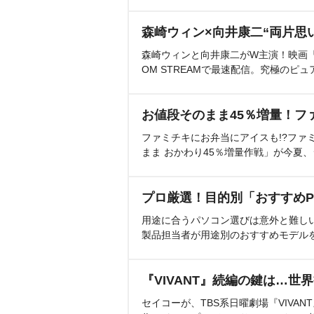
森崎ウィン×向井康二“両片思
森崎ウィンと向井康二がW主演！映画『（L
OM STREAMで最速配信。究極のピュ
お値段そのまま45％増量！フ
ファミチキにお弁当にアイスも!?ファ
まま おかわり45％増量作戦」が今夏
プロ厳選！目的別「おすすめP
用途に合うパソコン選びは意外と難し
製品担当者が用途別のおすすめモデル
『VIVANT』続編の鍵は…世
セイコーが、TBS系日曜劇場『VIVA