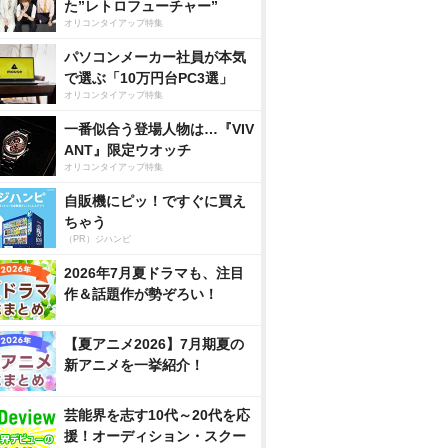
た”レトロフューチャー”
オリコンタイアップ特集
パソコンメーカー社員が本気
で選ぶ「10万円台PC3選」
オリコンタイアップ特集
一番似合う登場人物は…『VIV
ANT』限定ウオッチ
オリコンタイアップ特集
自販機にピッ！ですぐに買え
ちゃう
（PR）ジハンピ
2026年7月夏ドラマも、注目
作＆話題作が勢ぞろい！
【夏アニメ2026】7月期夏の
新アニメを一挙紹介！
芸能界を志す10代～20代を応
援！オーディション・スクー