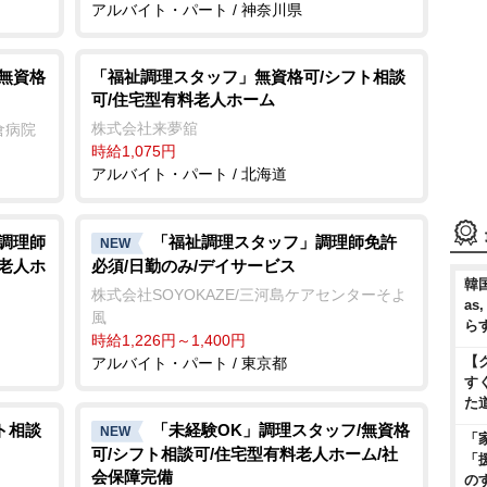
アルバイト・パート / 神奈川県
/無資格
「福祉調理スタッフ」無資格可/シフト相談
可/住宅型有料老人ホーム
株式会社来夢舘
倉病院
時給1,075円
アルバイト・パート / 北海道
/調理師
「福祉調理スタッフ」調理師免許
NEW
料老人ホ
必須/日勤のみ/デイサービス
韓国
株式会社SOYOKAZE/三河島ケアセンターそよ
as
風
ら
時給1,226円～1,400円
【
アルバイト・パート / 東京都
す
た
ト相談
「未経験OK」調理スタッフ/無資格
NEW
「
可/シフト相談可/住宅型有料老人ホーム/社
「
会保障完備
の