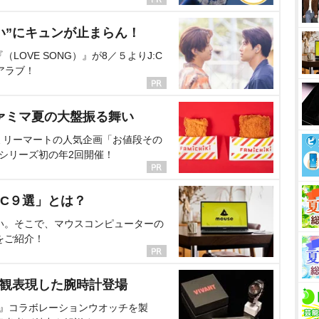
い”にキュンが止まらん！
OVE SONG）』が8／５よりJ:C
アラブ！
ァミマ夏の大盤振る舞い
ミリーマートの人気企画「お値段その
、シリーズ初の年2回開催！
C９選」とは？
い。そこで、マウスコンピューターの
をご紹介！
界観表現した腕時計登場
NT』コラボレーションウオッチを製