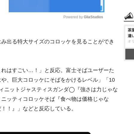
Powered by 
GliaStudios
茶
M
違
み出る特大サイズのコロッケを見ることができ
オ
u
t
e
れはすごい…！」と反応。富士そばユーザーた
や、巨大コロッケにそばをかけるレベル」「10
フィニットジャスティスガンダ◯『強さは力じゃな
ィニッティコロッケそば『食べ物は価格じゃな
だ！！』」などと反応している。