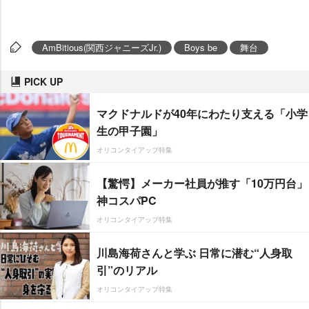
AmBitious(関西ジャニーズJr.)
Boys be
舞台
PICK UP
マクドナルドが40年にわたり支える「小学
生の甲子園」
オリコンタイアップ特集
【驚愕】メーカー社員が推す「10万円台」
神コスパPC
オリコンタイアップ特集
川島海荷さんと学ぶ 日常に潜む“人身取
引”のリアル
オリコンタイアップ特集