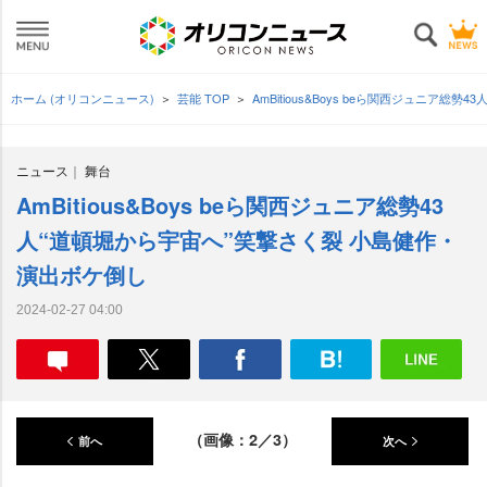
ホーム (オリコンニュース)
芸能 TOP
AmBitious&Boys beら関西ジュニア
ニュース
舞台
AmBitious&Boys beら関西ジュニア総勢43
人“道頓堀から宇宙へ”笑撃さく裂 小島健作・
演出ボケ倒し
2024-02-27 04:00
（画像：2／3）
前へ
次へ