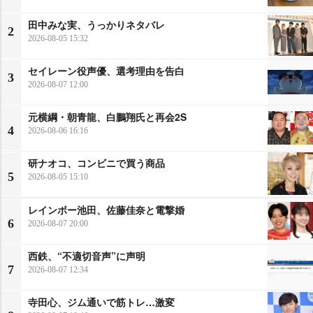
田中みな実、うっかりネタバレ
2
2026-08-05 15:32
セイレーン役声優、選考理由を告白
3
2026-08-07 12:00
元横綱・朝青龍、白鵬翔氏と再会2S
4
2026-08-06 16:16
研ナオコ、コンビニで買う商品
5
2026-08-05 15:10
レインボー池田、佐藤佳奈と電撃婚
6
2026-08-07 20:00
西鉄、“不適切音声”に声明
7
2026-08-07 12:34
寺田心、ジム通いで筋トレ…激変