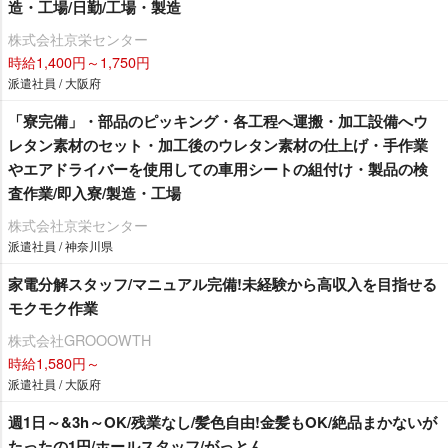
造・工場/日勤/工場・製造
株式会社京栄センター
時給1,400円～1,750円
派遣社員 / 大阪府
「寮完備」・部品のピッキング・各工程へ運搬・加工設備へウ
レタン素材のセット・加工後のウレタン素材の仕上げ・手作業
エアドライバーを使用しての車用シートの組付け・製品の検
査作業/即入寮/製造・工場
株式会社京栄センター
派遣社員 / 神奈川県
家電分解スタッフ/マニュアル完備!未経験から高収入を目指せる
モクモク作業
株式会社GROOOWTH
時給1,580円～
派遣社員 / 大阪府
週1日～&3h～OK/残業なし/髪色自由!金髪もOK/絶品まかないが
たったの1円/ホールスタッフ/がっとん