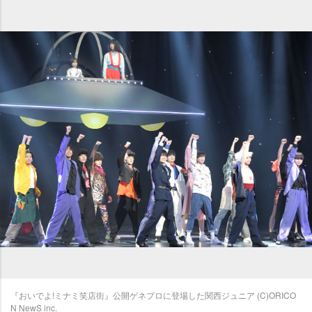
『おいでよ!ミナミ笑店街』公開ゲネプロに登場した関西ジュニア (C)ORICO
N NewS inc.