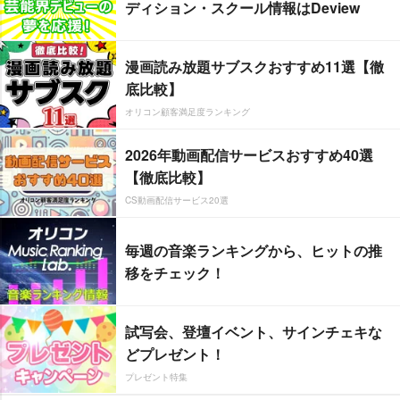
ディション・スクール情報はDeview
漫画読み放題サブスクおすすめ11選【徹
底比較】
オリコン顧客満足度ランキング
2026年動画配信サービスおすすめ40選
【徹底比較】
CS動画配信サービス20選
毎週の音楽ランキングから、ヒットの推
移をチェック！
試写会、登壇イベント、サインチェキな
どプレゼント！
プレゼント特集