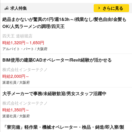
求人特集
さらに見る
絶品まかないが驚異の1円/週1&3h～/残業なし/髪色自由!金髪も
OK/人気ラーメンの調理/四天王
四天王 道頓堀店
時給1,320円～1,650円
アルバイト・パート / 大阪府
BIM使用の建築CADオペレーター/Revit経験が活かせる
株式会社インターテクノ
時給2,000円～
派遣社員 / 大阪府
大手メーカーで事務/未経験歓迎/男女スタッフ活躍中
株式会社インターテクノ
時給1,350円～
派遣社員 / 大阪府
「寮完備」軽作業・機械オペレーター・検品・鋳造/即入寮/製