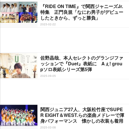
『RIDE ON TIME』で関西ジャニーズJr.
特集 正門良規「なにわ男子がデビュー
したときから、ずっと勝負」
2023-02-22
佐野晶哉、本人セレクトのグランジファ
ッションで『Duet』表紙に Aぇ! grou
pソロ表紙シリーズ第5弾
2025-09-05
関西ジュニア27人、大阪松竹座でSUPE
R EIGHT＆WEST.らの楽曲メドレーで渾
身パフォーマンス 懐かしの衣装も着用
2025-03-08