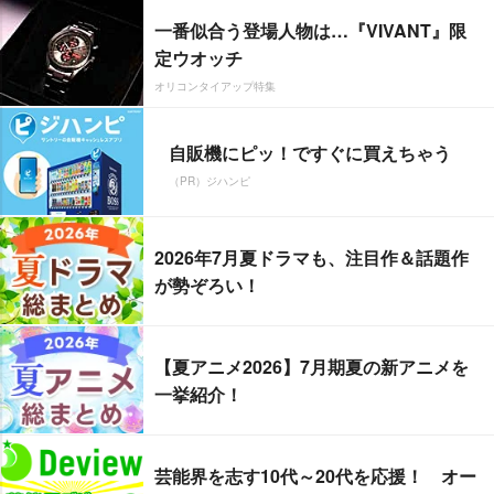
一番似合う登場人物は…『VIVANT』限
定ウオッチ
オリコンタイアップ特集
自販機にピッ！ですぐに買えちゃう
（PR）ジハンピ
2026年7月夏ドラマも、注目作＆話題作
が勢ぞろい！
【夏アニメ2026】7月期夏の新アニメを
一挙紹介！
芸能界を志す10代～20代を応援！ オー