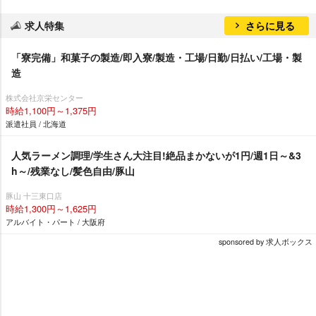
求人特集
さらに見る
「寮完備」和菓子の製造/即入寮/製造・工場/日勤/日払い/工場・製
造
株式会社京栄センター
時給1,100円～1,375円
派遣社員 / 北海道
人気ラーメン調理/学生さん大注目!絶品まかないが1円/週1日～&3
h～/残業なし/髪色自由/豚山
豚山 十三東口店
時給1,300円～1,625円
アルバイト・パート / 大阪府
sponsored by 求人ボックス