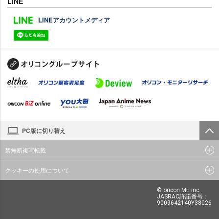
LINE
LINEアカウントメディア
PC版に切り替え
禁無断複写転載
クッキーの使用について
© oricon ME inc.
JASRAC許諾番号：
9009642140Y38026