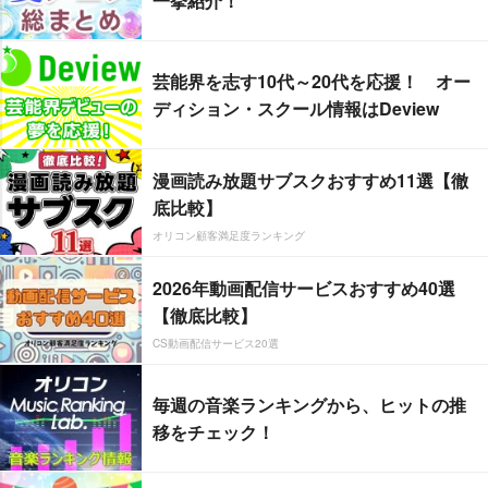
一挙紹介！
芸能界を志す10代～20代を応援！ オー
ディション・スクール情報はDeview
漫画読み放題サブスクおすすめ11選【徹
底比較】
オリコン顧客満足度ランキング
2026年動画配信サービスおすすめ40選
【徹底比較】
CS動画配信サービス20選
毎週の音楽ランキングから、ヒットの推
移をチェック！