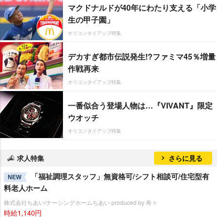
マクドナルドが40年にわたり支える「小学
生の甲子園」
オリコンタイアップ特集
デカすぎ都市伝説発生!?ファミマ45％増量
作戦再来
オリコンタイアップ特集
一番似合う登場人物は…『VIVANT』限定
ウオッチ
オリコンタイアップ特集
求人特集
さらに見る
「福祉調理スタッフ」無資格可/シフト相談可/住宅型有
NEW
料老人ホーム
株式会社ちあい/ナーシングホームちあい produced by 寿々
時給1,140円