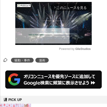
このニュースを見る
arrow_forward_ios
Powered by 
GliaStudios
M
騒動・事件
漫画
u
t
e
PICK UP