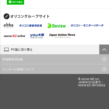
PC版に切り替え
禁無断複写転載
クッキーの使用について
© oricon ME inc.
JASRAC許諾番号：
9009642140Y38026