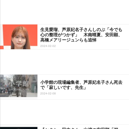
生見愛瑠、芦原妃名子さんしのぶ「今でも
心の整理がつかず」 木南晴夏、安田顕、
高橋メアリージュンらも追悼
2024-02-02
小学館の現場編集者、芦原妃名子さん死去
で「寂しいです、先生」
2024-02-08