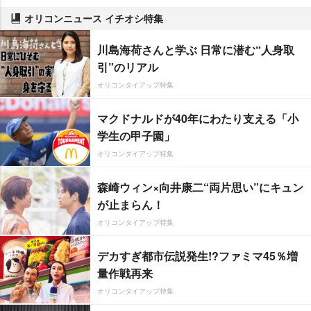
オリコンニュース イチオシ特集
川島海荷さんと学ぶ 日常に潜む“人身取
引”のリアル
オリコンタイアップ特集
マクドナルドが40年にわたり支える「小
学生の甲子園」
オリコンタイアップ特集
森崎ウィン×向井康二“両片思い”にキュン
が止まらん！
オリコンタイアップ特集
デカすぎ都市伝説発生!?ファミマ45％増
量作戦再来
オリコンタイアップ特集