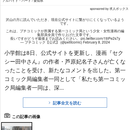
アルバイト・パート / 愛知県
sponsored by 求人ボックス
沢山の方に読んでいただき、現在公式サイトに繋がりにくくなっているよう
です。
これは、プチコミックが所属する第一コミック局という少女・女性漫画の編
集部員全員で作り上げた文章です。
長いですがどうぞ最後までお読みください。
pic.twitter.com/1tilPe2s7y
— プチコミック【公式】 (@petitcomic)
February 8, 2024
小学館は8日、公式サイトを更新し、漫画『セク
シー田中さん』の作者・芦原妃名子さんが亡くな
ったことを受け、新たなコメントを出した。第一
コミック局編集者一同として「私たち第一コミッ
ク局編集者一同は、深...
記事全文を読む
この記事の画像