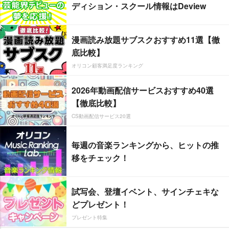
ディション・スクール情報はDeview
漫画読み放題サブスクおすすめ11選【徹
底比較】
オリコン顧客満足度ランキング
2026年動画配信サービスおすすめ40選
【徹底比較】
CS動画配信サービス20選
毎週の音楽ランキングから、ヒットの推
移をチェック！
試写会、登壇イベント、サインチェキな
どプレゼント！
プレゼント特集