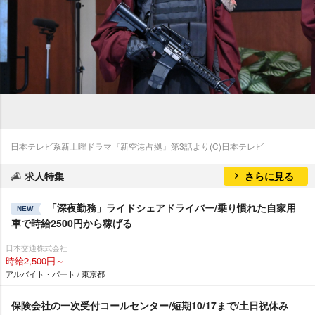
日本テレビ系新土曜ドラマ『新空港占拠』第3話より(C)日本テレビ
求人特集
さらに見る
「深夜勤務」ライドシェアドライバー/乗り慣れた自家用
NEW
車で時給2500円から稼げる
日本交通株式会社
時給2,500円～
アルバイト・パート / 東京都
保険会社の一次受付コールセンター/短期10/17まで/土日祝休み