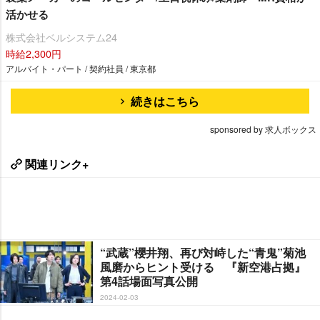
活かせる
株式会社ベルシステム24
時給2,300円
アルバイト・パート / 契約社員 / 東京都
続きはこちら
sponsored by 求人ボックス
関連リンク+
“武蔵”櫻井翔、再び対峙した“青鬼”菊池
風磨からヒント受ける 『新空港占拠』
第4話場面写真公開
2024-02-03