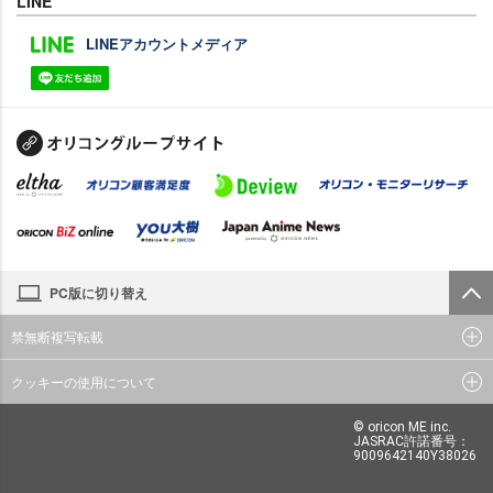
LINE
LINEアカウントメディア
PC版に切り替え
禁無断複写転載
クッキーの使用について
© oricon ME inc.
JASRAC許諾番号：
9009642140Y38026