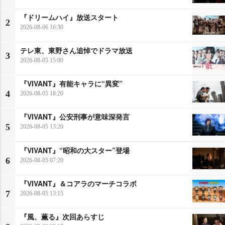
『ドリームハイ』放送スタート
2
2026-08-06 16:30
テレ東、東野さん追悼でドラマ放送
3
2026-08-05 15:00
『VIVANT』有能キャラに“異変”
4
2026-08-05 18:20
『VIVANT』公安刑事が意味深発言
5
2026-08-05 13:20
『VIVANT』“昭和の大スター”登場
6
2026-08-05 07:20
『VIVANT』＆コアラのマーチコラボ
7
2026-08-05 13:15
『風、薫る』次回あらすじ