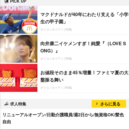
PICK UP
マクドナルドが40年にわたり支える「小学
生の甲子園」
オリコンタイアップ特集
向井康二イケメンすぎ！純愛『（LOVE S
ONG）』
オリコンタイアップ特集
お値段そのまま45％増量！ファミマ夏の大
盤振る舞い
オリコンタイアップ特集
求人特集
さらに見る
リニューアルオープン/日勤介護職員/週2日から/無資格OK/髪色
自由