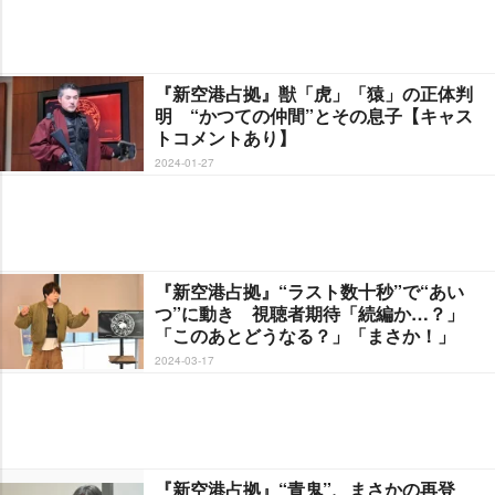
『新空港占拠』獣「虎」「猿」の正体判
明 “かつての仲間”とその息子【キャス
トコメントあり】
2024-01-27
『新空港占拠』“ラスト数十秒”で“あい
つ”に動き 視聴者期待「続編か…？」
「このあとどうなる？」「まさか！」
2024-03-17
『新空港占拠』“青鬼”、まさかの再登