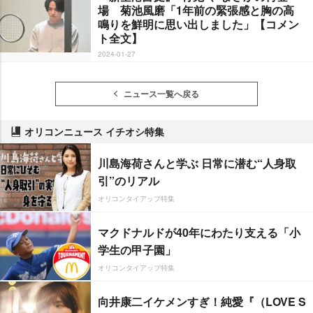
場 菊池風磨「1年前の緊張感と胸の高
鳴りを鮮明に思い出しました」【コメン
ト全文】
2024-01-27
ニュース一覧へ戻る
オリコンニュース イチオシ特集
川島海荷さんと学ぶ 日常に潜む“人身取
引”のリアル
オリコンタイアップ特集
マクドナルドが40年にわたり支える「小
学生の甲子園」
オリコンタイアップ特集
向井康二イケメンすぎ！純愛『（LOVE S