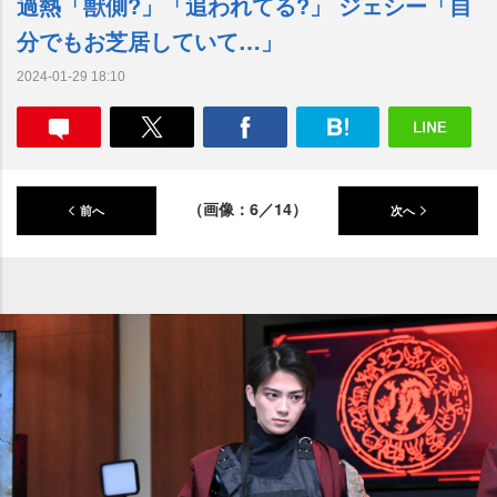
過熱「獣側?」「追われてる?」 ジェシー「自
分でもお芝居していて…」
2024-01-29 18:10
（画像：6／14）
前へ
次へ