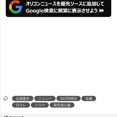
比嘉愛未
ジェシー
SixTONES
俳優
日テレ
ドラマ
新空港占拠