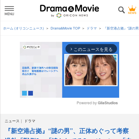
ホーム (オリコンニュース)
Drama&Movie TOP
ドラマ
『新空港占拠』“謎の
このニュースを見る
arrow_forward_ios
Powered by 
GliaStudios
M
ニュース
ドラマ
u
t
『新空港占拠』“謎の男”、正体めぐって考察
e