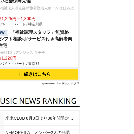
ム/社会保障完備
福祉法人湘光会/特別養護老人ホーム まほろば
家
1,225円～1,300円
バイト・パート / 神奈川県
「福祉調理スタッフ」無資格
EW
/シフト相談可/サービス付き高齢者向
住宅
会社T.S.I/アンジェス 八王子
1,226円
バイト・パート / 東京都
続きはこちら
sponsored by 求人ボックス
米米CLUB 8月8日より88年間限定企画
NEMOPHILA、メンバー2人の脱退発表