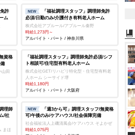
免許
「福祉調理スタッフ」調理師免許
NEW
ーム
必須/日勤のみ/介護付き有料老人ホーム
た
株式会社アプルール/アプルール秦野
時給1,273円～
アルバイト・パート / 神奈川県
/無資格
「福祉調理スタッフ」調理師免許必須/シフ
ト相談可/住宅型有料老人ホーム
完備
株式会社GET/リハビリ特化型・住宅型有料老
小山田
人ホーム シーサイド堺
時給1,180円
アルバイト・パート / 大阪府
/調理師
「週3から可」調理スタッフ/無資格
NEW
ム/社
可/午後のみ/ケアハウス/社会保障完備
社会福祉法人上磯清風会/ケアハウス そよかぜ
 まほ
時給1,075円