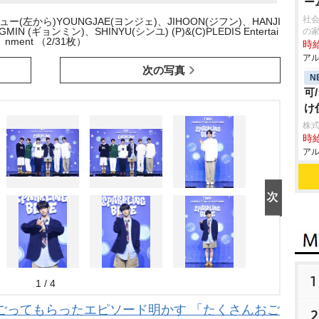
ー
社会
ー(左から)YOUNGJAE(ヨンジェ)、JIHOON(ジフン)、HANJI
N (ギョンミン)、SHINYU(シンユ) (P)&(C)PLEDIS Entertai
の
nment （2/31枚）
時給
アル
次の写真
N
可
け
株式
時給
アル
1
1 / 4
らおごってもらったエピソード明かす 「たくさんおご
2