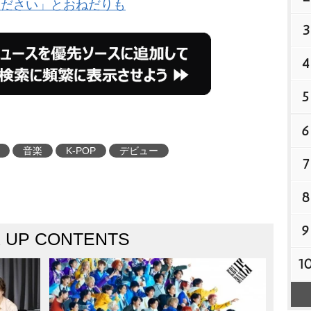
ください」とおねだりも
3
4
5
6
音楽
K-POP
デビュー
7
8
9
K UP CONTENTS
1