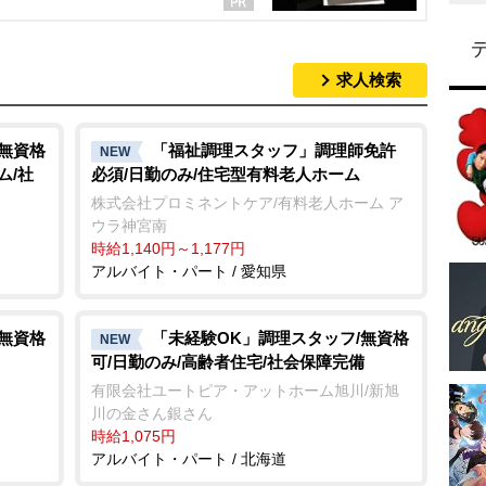
求人検索
/無資格
「福祉調理スタッフ」調理師免許
NEW
ム/社
必須/日勤のみ/住宅型有料老人ホーム
株式会社プロミネントケア/有料老人ホーム ア
ウラ神宮南
時給1,140円～1,177円
アルバイト・パート / 愛知県
/無資格
「未経験OK」調理スタッフ/無資格
NEW
可/日勤のみ/高齢者住宅/社会保障完備
有限会社ユートピア・アットホーム旭川/新旭
川の金さん銀さん
時給1,075円
アルバイト・パート / 北海道