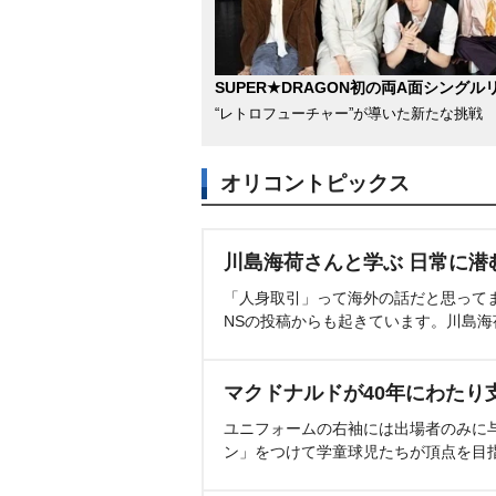
SUPER★DRAGON初の両A面シングル
“レトロフューチャー”が導いた新たな挑戦
オリコントピックス
川島海荷さんと学ぶ 日常に潜
「人身取引」って海外の話だと思って
NSの投稿からも起きています。川島
マクドナルドが40年にわたり
ユニフォームの右袖には出場者のみに
ン」をつけて学童球児たちが頂点を目