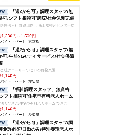
「週2から可」調理スタッフ/無
EW
格可/シフト相談可/病院/社会保障完備
医療法人社団 森山医会 森山脳神経センター病
1,230円～1,500円
バイト・パート / 東京都
「週2から可」調理スタッフ/無
EW
格可/午前のみ/デイサービス/社会保障
備
会社グローリー/いこいの郷聚楽園
1,140円
バイト・パート / 愛知県
「福祉調理スタッフ」無資格
EW
/シフト相談可/住宅型有料老人ホーム
法人ひさご/住宅型有料老人ホーム ひさご
1,140円
バイト・パート / 愛知県
「週3から可」調理スタッフ/調
EW
師免許必須/日勤のみ/特別養護老人ホ