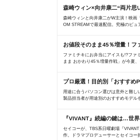
森崎ウィン×向井康二“両片思
森崎ウィンと向井康二がW主演！映画『（L
OM STREAMで最速配信。究極のピュ
お値段そのまま45％増量！フ
ファミチキにお弁当にアイスも!?ファ
まま おかわり45％増量作戦」が今夏
プロ厳選！目的別「おすすめP
用途に合うパソコン選びは意外と難し
製品担当者が用途別のおすすめモデル
『VIVANT』続編の鍵は…世
セイコーが、TBS系日曜劇場『VIVA
作。ドラマプロデューサーとセイコー