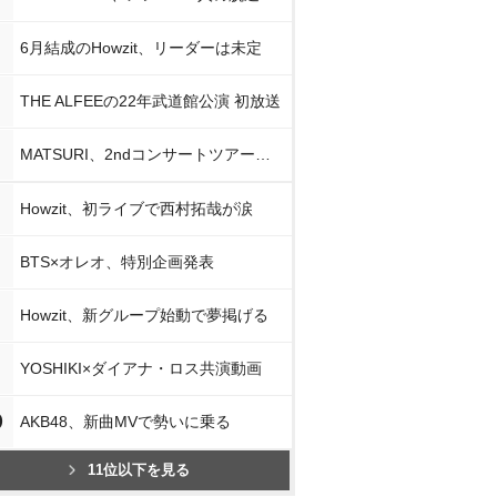
6月結成のHowzit、リーダーは未定
THE ALFEEの22年武道館公演 初放送
MATSURI、2ndコンサートツアー初日公演
Howzit、初ライブで西村拓哉が涙
BTS×オレオ、特別企画発表
Howzit、新グループ始動で夢掲げる
YOSHIKI×ダイアナ・ロス共演動画
0
AKB48、新曲MVで勢いに乗る
11位以下を見る