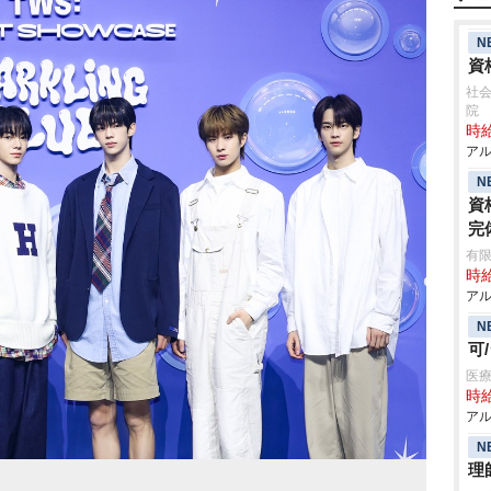
N
資
社会
院
時給
アル
N
資
完
有限
時給
アル
N
可
医療
時給
アル
N
理