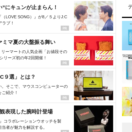
い”にキュンが止まらん！
OVE SONG）』が8／５よりJ:C
アラブ！
ァミマ夏の大盤振る舞い
ミリーマートの人気企画「お値段その
、シリーズ初の年2回開催！
C９選」とは？
い。そこで、マウスコンピューターの
をご紹介！
界観表現した腕時計登場
NT』コラボレーションウオッチを製
担当者が魅力を解説する。