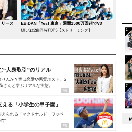
リリース
EBiDAN「Yes! 東京」週間1500万回超でV3
M!LKは2曲同時TOP5【ストリーミング】
む“人身取引”のリアル
ませんか？実は恋愛や悪質ホスト、S
海荷さんと学ぶリアルな実態。
支える「小学生の甲子園」
与えられる「マクドナルド・ワッペ
指す