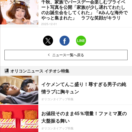
千秋、家族でバースデー会楽しむプライベ
ート写真を公開「家族が少し遅れてわたし
のお誕生会をしてくれた」「#みんな海外で
っと集まれた」 ラフな笑顔がキラリ
2025-12-01
ニュース一覧へ戻る
オリコンニュース イチオシ特集
イケメンてんこ盛り！尊すぎる男子の純
情ラブに胸キュン
オリコンタイアップ特集
お値段そのまま45％増量！ファミマ夏の
大盤振る舞い
オリコンタイアップ特集