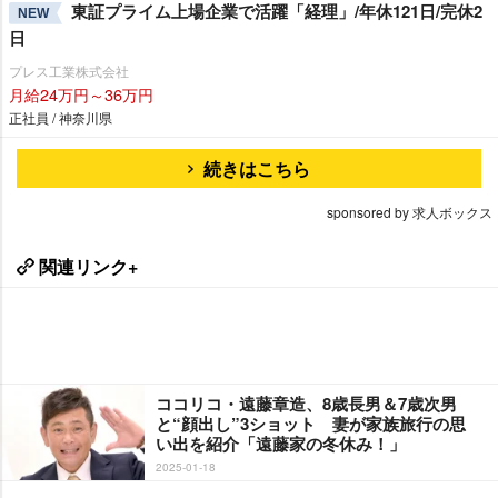
東証プライム上場企業で活躍「経理」/年休121日/完休2
NEW
日
プレス工業株式会社
月給24万円～36万円
正社員 / 神奈川県
続きはこちら
sponsored by 求人ボックス
関連リンク+
ココリコ・遠藤章造、8歳長男＆7歳次男
と“顔出し”3ショット 妻が家族旅行の思
い出を紹介「遠藤家の冬休み！」
2025-01-18