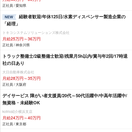
正社員 / 愛知県
経験者歓迎/年休125日/水素ディスペンサー製造企業の
NEW
「経理」
トキコシステムソリューションズ株式会社
月給25万円～36万円
正社員 / 神奈川県
トラック整備士/2級整備士歓迎/残業月5h以内/賞与年2回/17時退
社の日あり
大日自動車株式会社
月給28万円～35万円
正社員 / 大阪府
デイサービス 障がい者支援員/20代～50代活躍中/中高年活躍中/
無資格・未経験OK
kotrio紹介横浜支店
月給24万円～40万円
正社員 / 東京都