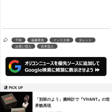
千秋
遠藤章造
インスタ発
タレント
お笑い芸人
吉本芸人
PICK UP
「別班のよう」腕時計で『VIVANT』の世
界観再現