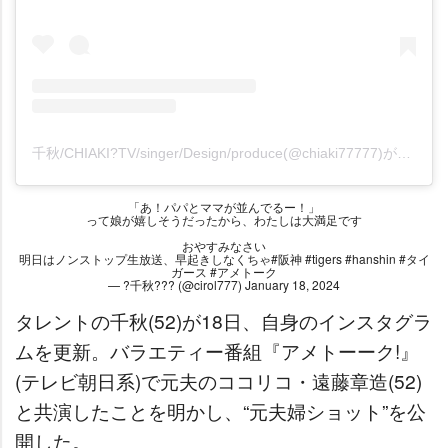
千秋/CHIAKI?TV/singer/Design/produce(@chiaki77777)がシェアした投稿
「あ！パパとママが並んでるー！」
って娘が嬉しそうだったから、わたしは大満足です
おやすみなさい
明日はノンストップ生放送、早起きしなくちゃ
#阪神
#tigers
#hanshin
#タイ
ガース
#アメトーク
— ?千秋??? (@cirol777)
January 18, 2024
タレントの千秋(52)が18日、自身のインスタグラ
ムを更新。バラエティー番組『アメトーーク!』
(テレビ朝日系)で元夫のココリコ・遠藤章造(52)
と共演したことを明かし、“元夫婦ショット”を公
開した。