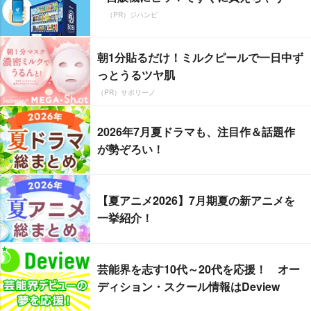
（PR）ジハンピ
朝1分貼るだけ！ミルクピールで一日中ず
っとうるツヤ肌
（PR）サボリーノ
2026年7月夏ドラマも、注目作＆話題作
が勢ぞろい！
【夏アニメ2026】7月期夏の新アニメを
一挙紹介！
芸能界を志す10代～20代を応援！ オー
ディション・スクール情報はDeview