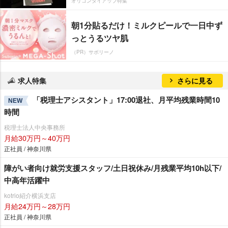
オリコンタイアップ特集
朝1分貼るだけ！ミルクピールで一日中ず
っとうるツヤ肌
（PR）サボリーノ
求人特集
さらに見る
「税理士アシスタント」17:00退社、月平均残業時間10
NEW
時間
税理士法人中央事務所
月給30万円～40万円
正社員 / 神奈川県
障がい者向け就労支援スタッフ/土日祝休み/月残業平均10h以下/
中高年活躍中
kotrio紹介横浜支店
月給24万円～28万円
正社員 / 神奈川県