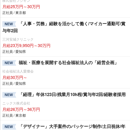
株式会社フジキン
月給25万円～30万円
正社員 / 東京都
「人事・労務」経験を活かして働く/マイカー通勤可/賞
NEW
与年2回
三河安城クリニック
月給23万9,950円～30万円
正社員 / 愛知県
福祉・医療を展開する社会福祉法人の「経営企画」
NEW
社会福祉法人愛燦会
月給30万円～
正社員 / 愛知県
「経理」年休123日/残業月10h程/賞与年2回/経験者採用
NEW
ニックス株式会社
月給26万円～36万円
正社員 / 東京都
「デザイナー」大手案件のパッケージ制作/土日祝休/年
NEW