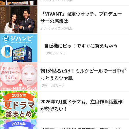
『VIVANT』限定ウオッチ、プロデュー
サーの感想は
オリコンタイアップ特集
自販機にピッ！ですぐに買えちゃう
（PR）ジハンピ
朝1分貼るだけ！ミルクピールで一日中ず
っとうるツヤ肌
（PR）サボリーノ
2026年7月夏ドラマも、注目作＆話題作
が勢ぞろい！