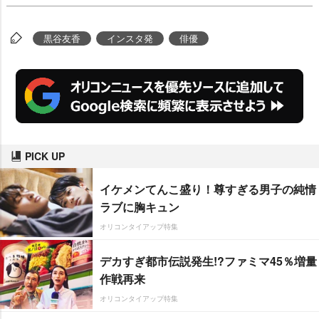
黒谷友香
インスタ発
俳優
PICK UP
イケメンてんこ盛り！尊すぎる男子の純情
ラブに胸キュン
オリコンタイアップ特集
デカすぎ都市伝説発生!?ファミマ45％増量
作戦再来
オリコンタイアップ特集