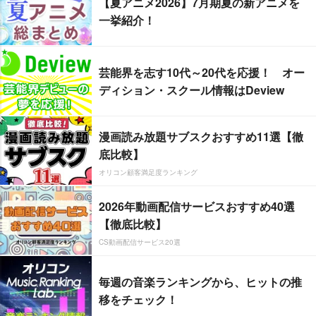
【夏アニメ2026】7月期夏の新アニメを
一挙紹介！
芸能界を志す10代～20代を応援！ オー
ディション・スクール情報はDeview
漫画読み放題サブスクおすすめ11選【徹
底比較】
オリコン顧客満足度ランキング
2026年動画配信サービスおすすめ40選
【徹底比較】
CS動画配信サービス20選
毎週の音楽ランキングから、ヒットの推
移をチェック！