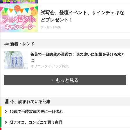
試写会、登壇イベント、サインチェキな
どプレゼント！
プレゼント特集
新着トレンド
茶葉で一目瞭然の浸透力！味の違いに衝撃を受ける水と
は
オリコンタイアップ特集
もっと見る
今、読まれている記事
15歳で当時27歳の夫に一目惚れ
研ナオコ、コンビニで買う商品