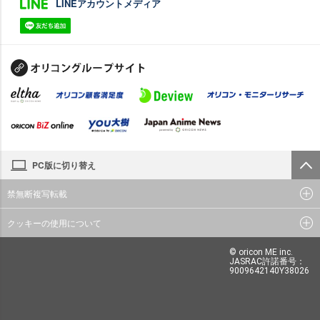
LINEアカウントメディア
PC版に切り替え
禁無断複写転載
クッキーの使用について
© oricon ME inc.
JASRAC許諾番号：
9009642140Y38026