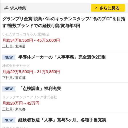
求人特集
さらに見る
グランプリ金賞!焼鳥バルのキッチンスタッフ/“食のプロ”を目指
す!複数ブランドでの経験可能/賞与年3回
いただきコッコちゃん 北8条店
月給34万6,350円～45万5,000円
正社員 / 北海道
半導体メーカーの「人事事務」完全週休2日制
NEW
株式会社テセック
月給22万5,500円～31万3,850円
正社員 / 東京都
「点検調査」福利充実
NEW
リテックエンジニアリング株式会社
月給26万円～42万円
正社員 / 東京都
経験者歓迎「人事」賞与5ヶ月」各種手当充実
NEW