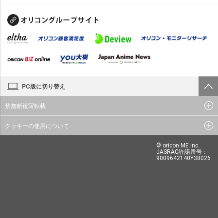
PC版に切り替え
禁無断複写転載
クッキーの使用について
© oricon ME inc.
JASRAC許諾番号：
9009642140Y38026