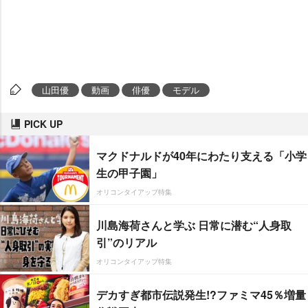
山田優
動画
俳優
モデル
PICK UP
マクドナルドが40年にわたり支える「小学
生の甲子園」
オリコンタイアップ特集
川島海荷さんと学ぶ 日常に潜む“人身取
引”のリアル
オリコンタイアップ特集
デカすぎ都市伝説発生!?ファミマ45％増量