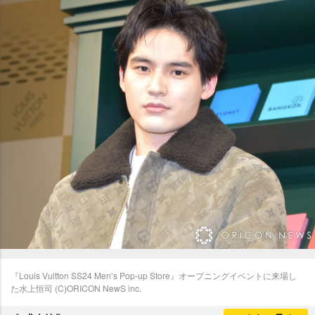
『Louis Vuitton SS24 Men’s Pop-up Store』オープニングイベントに来場し
た水上恒司 (C)ORICON NewS inc.