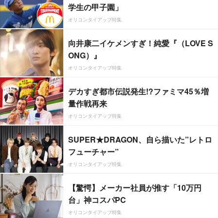
学生の甲子園」
オリコンタイアップ特集
向井康二イケメンすぎ！純愛『（LOVE S
ONG）』
オリコンタイアップ特集
デカすぎ都市伝説発生!?ファミマ45％増
量作戦再来
オリコンタイアップ特集
SUPER★DRAGON、自ら描いた”レトロ
フューチャー”
オリコンタイアップ特集
【驚愕】メーカー社員が推す「10万円
台」神コスパPC
オリコンタイアップ特集