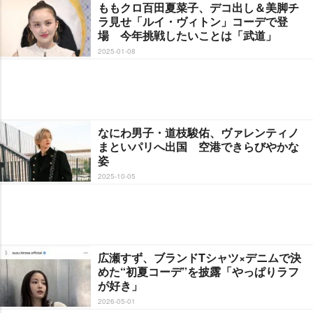
ももクロ百田夏菜子、デコ出し＆美脚チ
ラ見せ「ルイ・ヴィトン」コーデで登
場 今年挑戦したいことは「武道」
2025-01-08
なにわ男子・道枝駿佑、ヴァレンティノ
まといパリへ出国 空港できらびやかな
姿
2025-10-05
広瀬すず、ブランドTシャツ×デニムで決
めた“初夏コーデ”を披露「やっぱりラフ
が好き」
2026-05-01