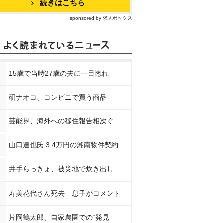
続きはこちら
sponsored by 求人ボックス
15歳で当時27歳の夫に一目惚れ
研ナオコ、コンビニで買う商品
芸能界、海外への移住報告相次ぐ
山口達也氏 3.4万円の湘南物件契約
井手らっきょ、被災地で炊き出し
寿美花代さん死去 息子がコメント
片岡鶴太郎、自家農園での“発見”