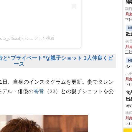
経
朝
月
正社
N
歓
oto_official)がシェアした投稿
税
月給
正社
と“プライベート”な親子ショット 3人仲良くピ
N
ース
シ
ホ
月給
21日、自身のインスタグラムを更新。妻でタレン
正社
モデル・俳優の
香音
（22）との親子ショットを公
食
出
み
株式
月
正社