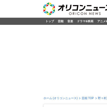
トップ
芸能
音楽
ドラマ&映画
アニメ
ホーム (オリコンニュース)
芸能 TOP
野々村