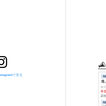
tagramで見る
N
当
株式会
年収
正社
N