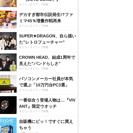
オリコンタイアップ特集
デカすぎ都市伝説発生!?ファ
ミマ45％増量作戦再来
オリコンタイアップ特集
SUPER★DRAGON、自ら描い
た”レトロフューチャー”
オリコンタイアップ特集
CROWN HEAD、結成1周年で
見えた”バンドらしさ”
オリコンタイアップ特集
パソコンメーカー社員が本気
で選ぶ「10万円台PC3選」
オリコンタイアップ特集
一番似合う登場人物は…『VIV
ANT』限定ウオッチ
オリコンタイアップ特集
自販機にピッ！ですぐに買え
ちゃう
（PR）ジハンピ