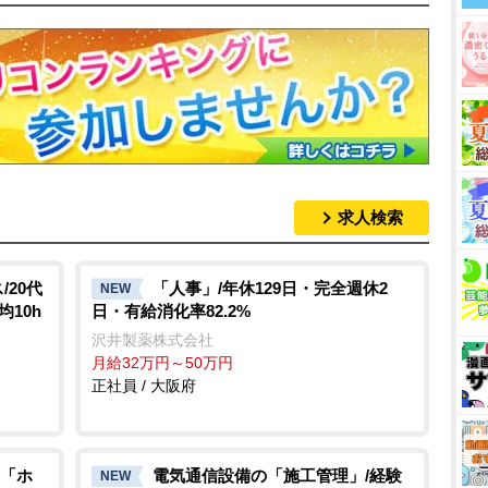
求人検索
20代
「人事」/年休129日・完全週休2
NEW
均10h
日・有給消化率82.2%
沢井製薬株式会社
月給32万円～50万円
正社員 / 大阪府
「ホ
電気通信設備の「施工管理」/経験
NEW