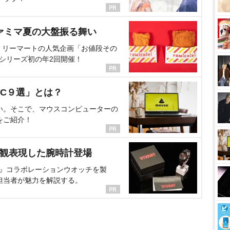
ァミマ夏の大盤振る舞い
ミリーマートの人気企画「お値段その
、シリーズ初の年2回開催！
C９選」とは？
い。そこで、マウスコンピューターの
をご紹介！
界観表現した腕時計登場
NT』コラボレーションウオッチを製
担当者が魅力を解説する。