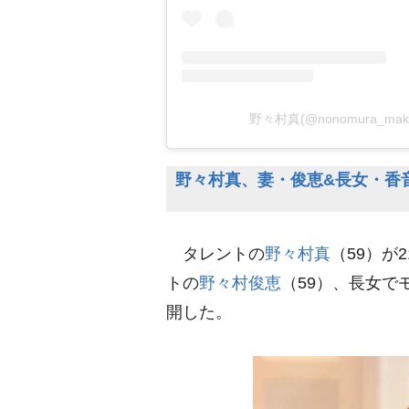
野々村真(@nonomura_mak
野々村真、妻・俊恵&長女・香音
タレントの
野々村真
（59）が
トの
野々村俊恵
（59）、長女で
開した。