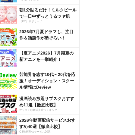
朝1分貼るだけ！ミルクピール
で一日中ずっとうるツヤ肌
（PR）サボリーノ
2026年7月夏ドラマも、注目
作＆話題作が勢ぞろい！
【夏アニメ2026】7月期夏の
新アニメを一挙紹介！
芸能界を志す10代～20代を応
援！オーディション・スクー
ル情報はDeview
漫画読み放題サブスクおすす
め11選【徹底比較】
オリコン顧客満足度ランキング
2026年動画配信サービスおす
すめ40選【徹底比較】
CS動画配信サービス20選