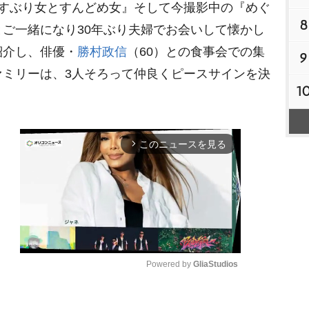
すぶり女とすんどめ女』そして今撮影中の『めぐ
8
ご一緒になり30年ぶり夫婦でお会いして懐かし
紹介し、俳優・
勝村政信
（60）との食事会での集
9
ァミリーは、3人そろって仲良くピースサインを決
1
このニュースを見る
arrow_forward_ios
Powered by 
GliaStudios
M