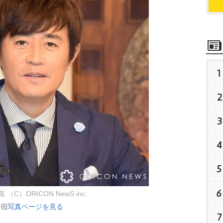
1
2
3
4
5
6
（C）ORICON NewS inc.
写真ページを見る
7