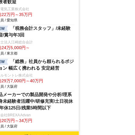
験者歓迎
日電気工業株式会社
給22万円～35万円
員 / 愛知県
「税務会計スタッフ」/未経験
EW
迎/賞与年3回
理士法人江崎総合会計
24万5,000円～
員 / 東京都
「総務」社員から頼られるポジ
EW
ョン 幅広く携われる 安定経営
テルモントレ株式会社
29万7,000円～40万円
員 / 大阪府
品メーカーでの製品開発や分析/理系
身未経験者活躍中/研修充実/土日祝休
/年休125日/残業5時間以下
会社BREXA Advan
給20万円～34万円
員 / 大阪府