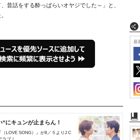
、昔話をする酔っぱらいオヤジでした～」と、
u
t
た。
e
最
い”にキュンが止まらん！
OVE SONG）』が8／５よりJ:C
アラブ！