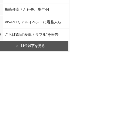
梅崎伸幸さん死去、享年44
VIVANTリアルイベントに堺雅人ら
0
さらば森田“愛車トラブル”を報告
11位以下を見る