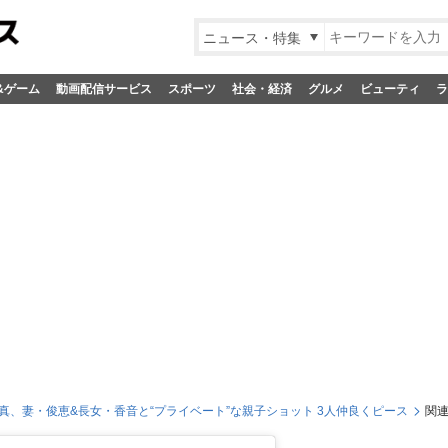
ニュース・特集
&ゲーム
動画配信サービス
スポーツ
社会・経済
グルメ
ビューティ
ラ
真、妻・俊恵&長女・香音と“プライベート”な親子ショット 3人仲良くピース
関