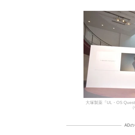
大塚製薬『UL・OS Que
（
AD