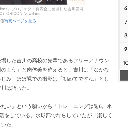
6
stions』プロジェクト発表会に登壇した吉川晃司
C）ORICON NewS inc.
7
写真ページを見る
8
9
場した吉川の高校の先輩であるフリーアナウン
1
刻のよう」と肉体美を称えると、吉川は「なかな
みじみ。ほぼ裸での撮影は「初めてですね」とし
吉川は語った。
たい」という願いから「トレーニングは週6。水
生活をしている。水球部でならしていたが「楽しく
ていた。