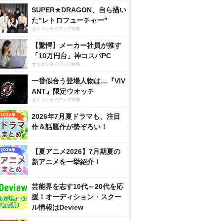
SUPER★DRAGON、自ら描い
た”レトロフューチャー”
オリコンタイアップ特集
【驚愕】メーカー社員が推す
「10万円台」神コスパPC
オリコンタイアップ特集
一番似合う登場人物は…『VIV
ANT』限定ウオッチ
オリコンタイアップ特集
2026年7月夏ドラマも、注目
作＆話題作が勢ぞろい！
【夏アニメ2026】7月期夏の
新アニメを一挙紹介！
芸能界を志す10代～20代を応
援！オーディション・スクー
ル情報はDeview