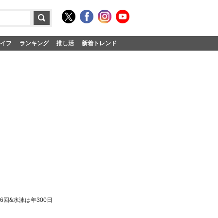
イフ
ランキング
推し活
新着トレンド
回&水泳は年300日