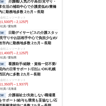
介護職/人気のサ高住/見守り・
EW
常生活の補助中心で介護度低め/豊橋
内に勤務地多数 2カ月～長期
式会社ニッソーネット
1,500円～2,125円
社員 / 愛知県
日勤デイサービスの介護スタッ
EW
/見守りやお話相手中心で負担少なめ/
牧市内に勤務地多数 2カ月～長期
式会社ニッソーネット
1,400円～2,125円
社員 / 愛知県
看護助手/経験・資格一切不要/
EW
院内の日常サポート/日払いOK/札幌
西区内に多数 2カ月～長期
式会社ニッソーネット
1,350円～1,937円
社員 / 北海道
介護福祉士/失敗しない職場選
EW
をサポート/給与も環境も妥協なし/石
郡新篠津村内に多数 2カ月～長期