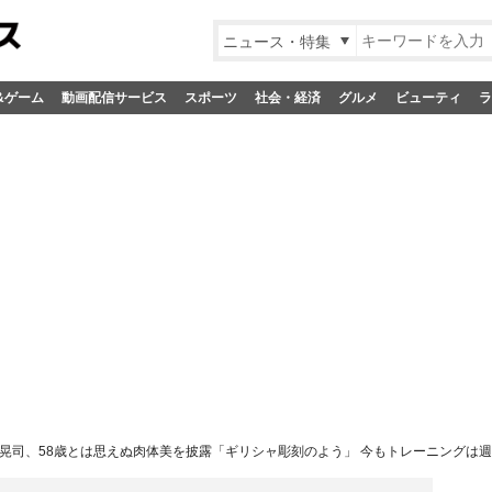
ニュース・特集
&ゲーム
動画配信サービス
スポーツ
社会・経済
グルメ
ビューティ
ラ
晃司、58歳とは思えぬ肉体美を披露「ギリシャ彫刻のよう」 今もトレーニングは週6