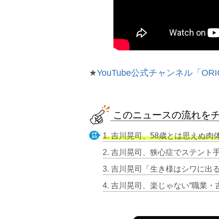
★
YouTube公式チャンネル「ORI
このニュースの流れを
1. 吉川晃司、58歳とは思えぬ肉体美を披
3. 吉川晃司「生き様はシワに