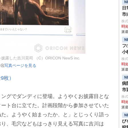
N
日
市
株
時給
派遣
N
フ
小
した吉川晃司 （C）ORICON NewS inc.
株
時給
写真ページを見る
派遣
9枚）
N
病
市
ングでダンディに登場。ようやくお披露目とな
株
時給
タート台に立てた。計画段階から参加させていた
派遣
ねた。ようやく始まったか、と」とじっくり語っ
N
び
おり、毛穴などもはっきり見える写真に吉川は
狩