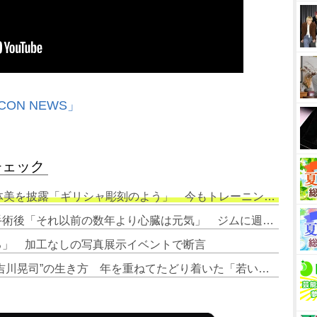
CON NEWS」
チェック
露「ギリシャ彫刻のよう」 今もトレーニングは週6回＆水泳は年300日
2. 吉川晃司、狭心症でステント手術後「それ以前の数年より心臓は元気」 ジムに週6で通う
出る」 加工なしの写真展示イベントで断言
4. 吉川晃司、楽じゃない“職業・吉川晃司”の生き方 年を重ねてたどり着いた「若いは愚か」という考え