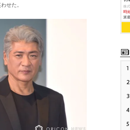
笑わせた。
株
時給
派遣
1
2
3
4
5