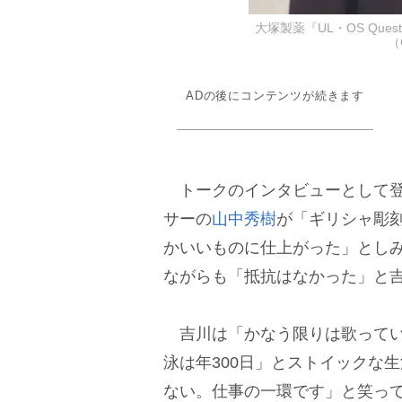
大塚製薬『UL・OS Que
（
ADの後にコンテンツが続きます
トークのインタビューとして登
サーの
山中秀樹
が「ギリシャ彫
かいいものに仕上がった」とし
ながらも「抵抗はなかった」と
吉川は「かなう限りは歌ってい
泳は年300日」とストイックな
ない。仕事の一環です」と笑っ