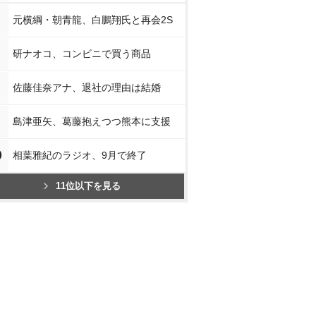
元横綱・朝青龍、白鵬翔氏と再会2S
研ナオコ、コンビニで買う商品
佐藤佳奈アナ、退社の理由は結婚
島津亜矢、葛藤抱えつつ熊本に支援
0
相葉雅紀のラジオ、9月で終了
11位以下を見る