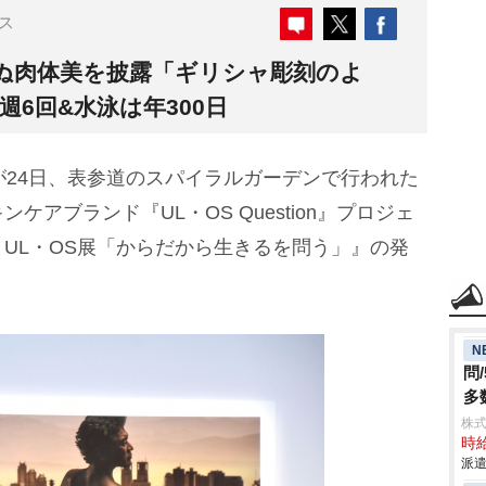
ス
えぬ肉体美を披露「ギリシャ彫刻のよ
週6回&水泳は年300日
が24日、表参道のスパイラルガーデンで行われた
アブランド『UL・OS Question』プロジェ
UL・OS展「からだから生きるを問う」』の発
N
問
多
株
時給
派遣