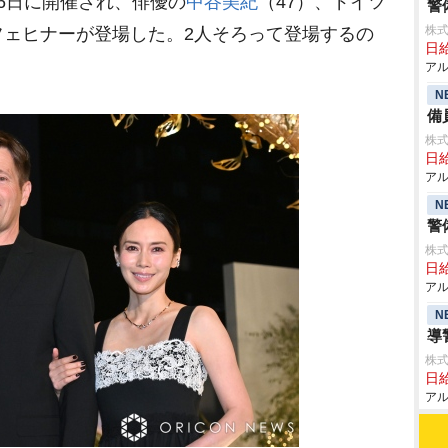
6日に開催され、俳優の
中谷美紀
（47）、ドイツ
警
株式
フェヒナーが登場した。2人そろって登場するの
日給
アル
N
備
株式
日給
アル
N
警
株式
日給
アル
N
導
株式
日給
アル