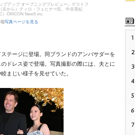
ポップアップ オープニングプレビュー』ゲストフ
（左から）ティロ・フェヒナー氏、中谷美紀
C）ORICON NewS inc.
写真ページを見る
1
2
ステージに登場。同ブランドのアンバサダーを
スのドレス姿で登場。写真撮影の際には、夫とに
3
仲睦まじい様子を見せていた。
4
5
6
7