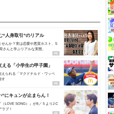
む“人身取引”のリアル
ませんか？実は恋愛や悪質ホスト、S
海荷さんと学ぶリアルな実態。
支える「小学生の甲子園」
与えられる「マクドナルド・ワッペ
指す
い”にキュンが止まらん！
OVE SONG）』が8／５よりJ:C
アラブ！