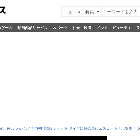
ニュース・特集
&ゲーム
動画配信サービス
スポーツ
社会・経済
グルメ
ビューティ
ラ
紀、仲むつまじい“国内初”夫婦2ショット ドイツ出身の夫にエスコートされ登場