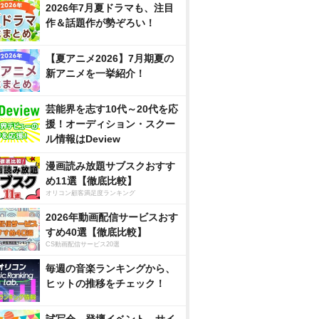
2026年7月夏ドラマも、注目
作＆話題作が勢ぞろい！
【夏アニメ2026】7月期夏の
新アニメを一挙紹介！
芸能界を志す10代～20代を応
援！オーディション・スクー
ル情報はDeview
漫画読み放題サブスクおすす
め11選【徹底比較】
オリコン顧客満足度ランキング
2026年動画配信サービスおす
すめ40選【徹底比較】
CS動画配信サービス20選
毎週の音楽ランキングから、
ヒットの推移をチェック！