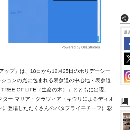
最
Powered by 
GliaStudios
M
ップ」は、18日から12月25日のホリデーシー
u
t
ーションの光に包まれる表参道の中心地・表参道
e
REE OF LIFE（生命の木）」とともに出現。
クター マリア・グラツィア・キウリによるディオ
ョンに登場したたくさんのバタフライモチーフに彩