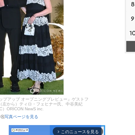
8
9
1
ポップアップ オープニングプレビュー』ゲストフ
（左から）ティロ・フェヒナー氏、中谷美紀
C）ORICON NewS inc.
写真ページを見る
このニュースを見る
arrow_forward_ios