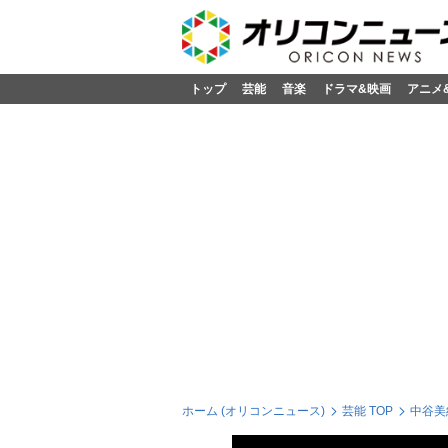
トップ
芸能
音楽
ドラマ&映画
アニメ
ホーム (オリコンニュース)
芸能 TOP
中谷美