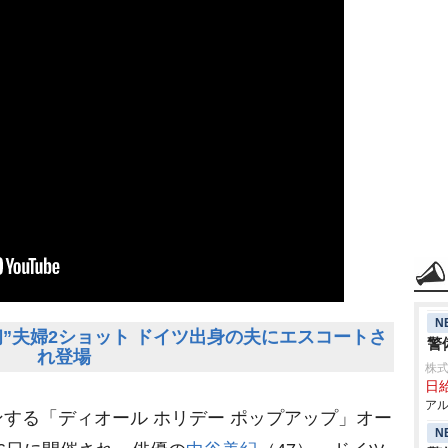
N
”夫婦2ショット ドイツ出身の夫にエスコートさ
警
れ登場
株式
日給
アル
する「ディオール ホリデー ポップアップ」オー
N