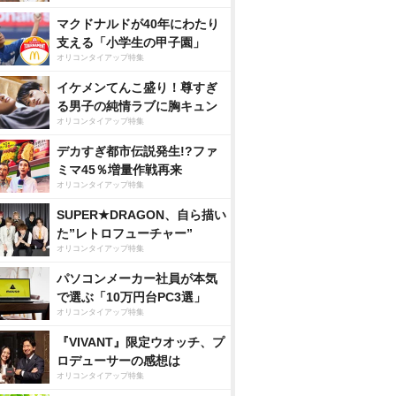
マクドナルドが40年にわたり
支える「小学生の甲子園」
オリコンタイアップ特集
イケメンてんこ盛り！尊すぎ
る男子の純情ラブに胸キュン
オリコンタイアップ特集
デカすぎ都市伝説発生!?ファ
ミマ45％増量作戦再来
オリコンタイアップ特集
SUPER★DRAGON、自ら描い
た”レトロフューチャー”
オリコンタイアップ特集
パソコンメーカー社員が本気
で選ぶ「10万円台PC3選」
オリコンタイアップ特集
『VIVANT』限定ウオッチ、プ
ロデューサーの感想は
オリコンタイアップ特集