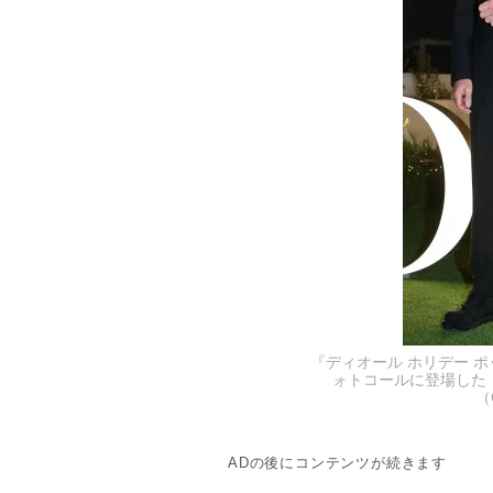
『ディオール ホリデー 
ォトコールに登場した
（
ADの後にコンテンツが続きます