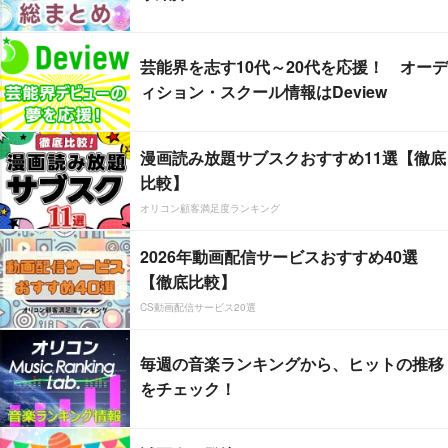
芸能界を志す10代～20代を応援！ オーデ
ィション・スクール情報はDeview
漫画読み放題サブスクおすすめ11選【徹底
比較】
オリコン顧客満足度ランキング
2026年動画配信サービスおすすめ40選
【徹底比較】
CS動画配信サービス20選
毎週の音楽ランキングから、ヒットの推移
をチェック！