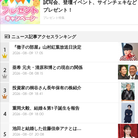
試写会、登壇イベント、サインチェキなど
プレゼント！
プレゼント特集
ニュース記事アクセスランキング
『徹子の部屋』山村紅葉放送日決定
1
2026-08-09 17:05
亜希 元夫・清原和博との現在の関係
2
2026-08-08 08:15
投資家の桐谷さん長年保有の株紹介
3
2026-08-09 18:41
重岡大毅、結婚＆第1子誕生を報告
4
2026-08-09 18:00
池田と結婚した佐藤佳奈アナとは…
5
2026-08-07 20:08