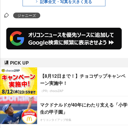
記事全文・写真を大きく見る
と個別に契約を結ぶ態勢を整える
ことを発表した。
ジャニーズ
PICK UP
【8月12日まで！】チョコザップキャンペ
ーン実施中！
（PR）chocoZAP
マクドナルドが40年にわたり支える「小学
生の甲子園」
オリコンタイアップ特集