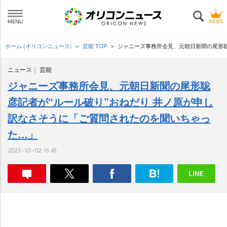
ホーム (オリコンニュース)
芸能 TOP
ジャニーズ事務所会見、元朝日新聞の尾形聡
ニュース
芸能
ジャニーズ事務所会見、元朝日新聞の尾形聡
彦記者が“ルール破り”おねだり 井ノ原が申し
訳なさそうに「ご質問されたのを聞いちゃっ
た…」
2023-10-02 15:45