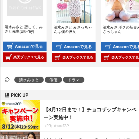
清水みさと 恋して、み
清水みさと みさっちゃ
清水みさ ボクの新妻
さと先生(Blu-ray)
んは僕の彼女
さっちゃん
Amazonで見る
Amazonで見る
Amazonで見
楽天ブックスで見る
楽天ブックスで見る
楽天ブックスで見
清水みさと
俳優
ドラマ
PICK UP
【8月12日まで！】チョコザップキャンペ
ーン実施中！
（PR）chocoZAP