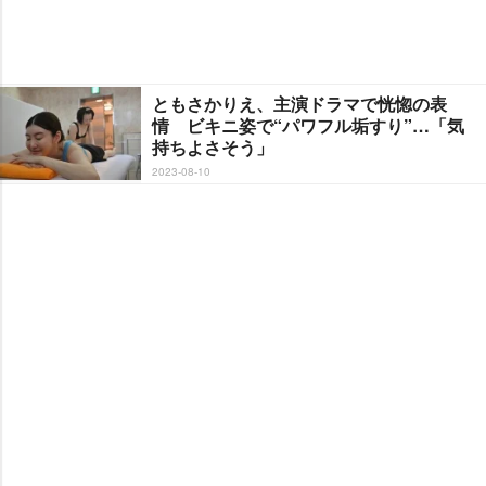
ともさかりえ、主演ドラマで恍惚の表
情 ビキニ姿で“パワフル垢すり”…「気
持ちよさそう」
2023-08-10