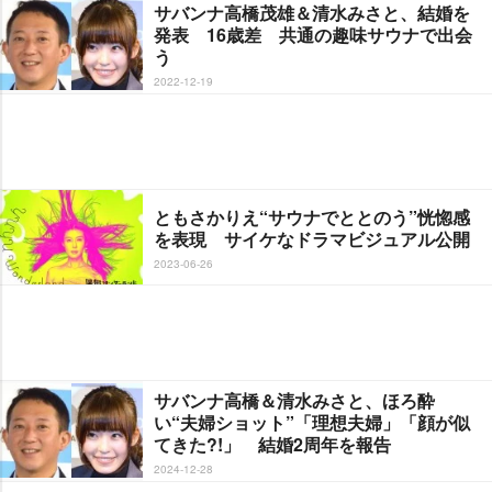
サバンナ高橋茂雄＆清水みさと、結婚を
発表 16歳差 共通の趣味サウナで出会
う
2022-12-19
ともさかりえ“サウナでととのう”恍惚感
を表現 サイケなドラマビジュアル公開
2023-06-26
サバンナ高橋＆清水みさと、ほろ酔
い“夫婦ショット”「理想夫婦」「顔が似
てきた?!」 結婚2周年を報告
2024-12-28