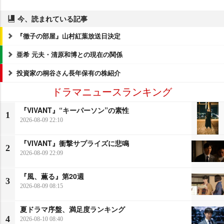
今、読まれている記事
『徹子の部屋』山村紅葉放送日決定
亜希 元夫・清原和博との現在の関係
投資家の桐谷さん長年保有の株紹介
ドラマニュースランキング
『VIVANT』“キーパーソン”の素性
1
2026-08-09 22:10
『VIVANT』衝撃サプライズに悲鳴
2
2026-08-09 22:09
『風、薫る』第20週
3
2026-08-09 08:15
夏ドラマ序盤、満足度ランキング
4
2026-08-10 08:40