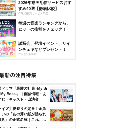
2026年動画配信サービスおす
すめ40選【徹底比較】
CS動画配信サービス20選
毎週の音楽ランキングから、
ヒットの推移をチェック！
試写会、登壇イベント、サイ
ンチェキなどプレゼント！
プレゼント特集
ドラマ『最愛の社員 -My Bi
, My Boss-』｜配信情報・あ
すじ・キャスト・出演者
クイズ】夏祭りの定番！金魚
くいの「あの薄い紙が貼られ
道具」の正式名称｜これ、…