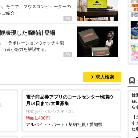
い。そこで、マウスコンピューターの
をご紹介！
界観表現した腕時計登場
NT』コラボレーションウオッチを製
担当者が魅力を解説する。
求人検索
韓国
電子商品券アプリのコールセンター/短期9
as
月14日まで/大量募集
院
ら
株式会社ベルシステム24
【
時給1,400円
す
アルバイト・パート / 契約社員 / 愛知県
た