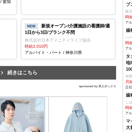
/ 愛知
プ
株式
時給
アル
新規オープン/介護施設の看護師/週
NEW
歯
1日から3日/ブランク不問
ハ
株式会社日本アメニティライフ協会
時給
時給2,010円
アル
アルバイト・パート / 神奈川県
タ
地
1
続きはこちら
有
月給
sponsored by 求人ボックス
正社
歯
こ
時給
アル
マ
大