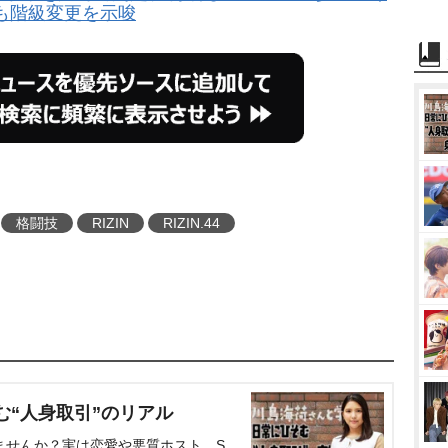
も階級変更を示唆
格闘技
RIZIN
RIZIN.44
む“人身取引”のリアル
ませんか？実は恋愛や悪質ホスト、S