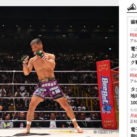
歯
こ
時給
アル
電
上
ク
SP
時給
アル
タ
地
1
有
月給
正社
電
期