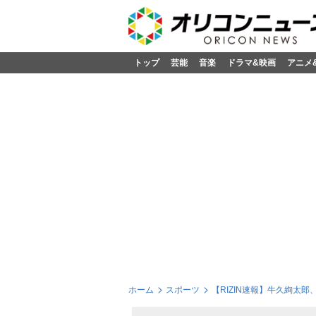
トップ
芸能
音楽
ドラマ&映画
アニメ
ホーム
スポーツ
【RIZIN速報】牛久絢太