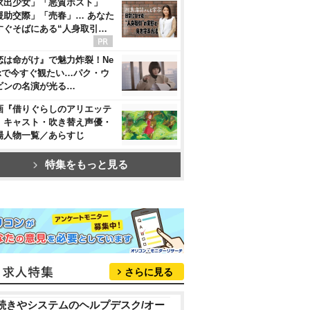
家出少女」「悪質ホスト」
援助交際」「売春」… あなた
すぐそばにある“人身取引…
恋は命がけ』で魅力炸裂！Ne
flixで今すぐ観たい…パク・ウ
ビンの名演が光る…
画『借りぐらしのアリエッテ
』キャスト・吹き替え声優・
場人物一覧／あらすじ
特集をもっと見る
さらに見る
続きやシステムのヘルプデスク/オー