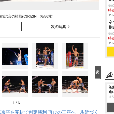
株式
時給
アル
』第9試合の模様(C)RIZIN （6/56枚）
ネ
次の写真
期
株式
時給
アル
茶
違
オ
1 / 6
萩原京平を完封で判定勝利 再びの王座へ一歩近づく