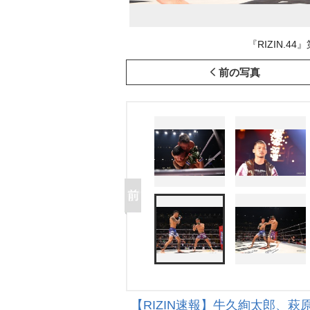
『RIZIN.44
前の写真
【RIZIN速報】牛久絢太郎、