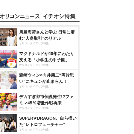
川島海荷さんと学ぶ 日常に潜
む“人身取引”のリアル
オリコンタイアップ特集
マクドナルドが40年にわたり
支える「小学生の甲子園」
オリコンタイアップ特集
森崎ウィン×向井康二“両片思
い”にキュンが止まらん！
オリコンタイアップ特集
デカすぎ都市伝説発生!?ファ
ミマ45％増量作戦再来
オリコンタイアップ特集
SUPER★DRAGON、自ら描い
た”レトロフューチャー”
オリコンタイアップ特集