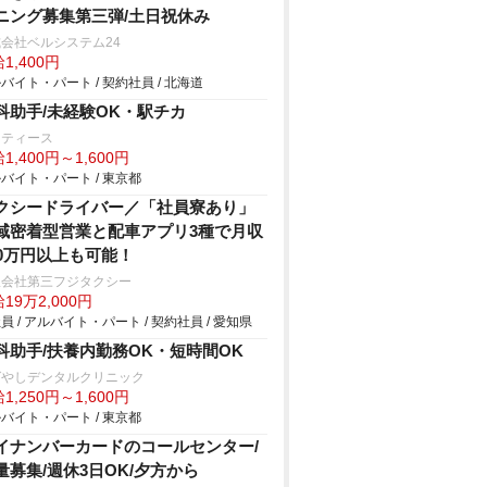
ニング募集第三弾/土日祝休み
会社ベルシステム24
1,400円
バイト・パート / 契約社員 / 北海道
科助手/未経験OK・駅チカ
ーティース
1,400円～1,600円
バイト・パート / 東京都
クシードライバー／「社員寮あり」
域密着型営業と配車アプリ3種で月収
00万円以上も可能！
限会社第三フジタクシー
19万2,000円
員 / アルバイト・パート / 契約社員 / 愛知県
科助手/扶養内勤務OK・短時間OK
ばやしデンタルクリニック
1,250円～1,600円
バイト・パート / 東京都
イナンバーカードのコールセンター/
量募集/週休3日OK/夕方から