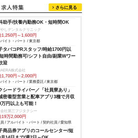
さらに見る
科助手/扶養内勤務OK・短時間OK
ばやしデンタルクリニック
1,250円～1,600円
バイト・パート / 東京都
子タバコPRスタッフ/時給1700円以
/短時間勤務可/シフト自由/副業Wワー
歓迎
HAERA株式会社
1,700円～2,000円
バイト・パート / 業務委託 / 東京都
クシードライバー／「社員寮あり」
域密着型営業と配車アプリ3種で月収
00万円以上も可能！
限会社第三フジタクシー
19万2,000円
員 / アルバイト・パート / 契約社員 / 愛知県
子商品券アプリのコールセンター/短
9月14日まで/週2日～OK