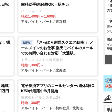
「
土日祝
歯科助手/未経験OK・駅チカ
「
の
ハーティース
時給1,400円～1,600円
アルバイト・パート / 東京都
『
t
ン
映
なし/週
「さっぽろ創世スクエア勤務 」 メ
NEW
ィ
ールメインのお仕事 楽天モバイルのメール
登
でのお問い合わせ対応「大通駅」
トランスコスモス株式会社
時給1,300円～
アルバイト・パート / 北海道
」地域
電子決済アプリのコールセンター/週休3日O
0万円
K/50代活躍中/8月開始
株式会社ベルシステム24
時給1,300円
アルバイト・パート / 契約社員 / 北海道
手