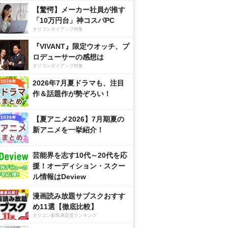
【驚愕】メーカー社員が推す
「10万円台」神コスパPC
オリコンタイアップ特集
『VIVANT』限定ウオッチ、プ
ロデューサーの感想は
オリコンタイアップ特集
2026年7月夏ドラマも、注目
作＆話題作が勢ぞろい！
【夏アニメ2026】7月期夏の
新アニメを一挙紹介！
芸能界を志す10代～20代を応
援！オーディション・スクー
ル情報はDeview
漫画読み放題サブスクおすす
め11選【徹底比較】
オリコン顧客満足度ランキング