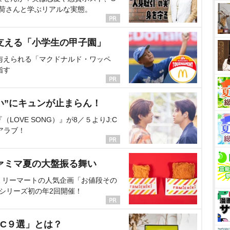
海荷さんと学ぶリアルな実態。
支える「小学生の甲子園」
与えられる「マクドナルド・ワッペ
指す
い”にキュンが止まらん！
OVE SONG）』が8／５よりJ:C
アラブ！
ァミマ夏の大盤振る舞い
ミリーマートの人気企画「お値段その
、シリーズ初の年2回開催！
C９選」とは？