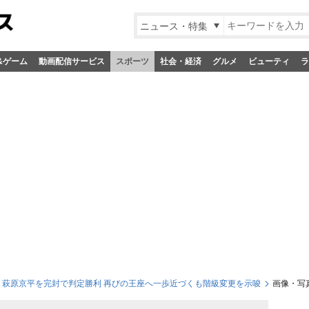
ニュース・特集
&ゲーム
動画配信サービス
スポーツ
社会・経済
グルメ
ビューティ
ラ
郎、萩原京平を完封で判定勝利 再びの王座へ一歩近づくも階級変更を示唆
画像・写