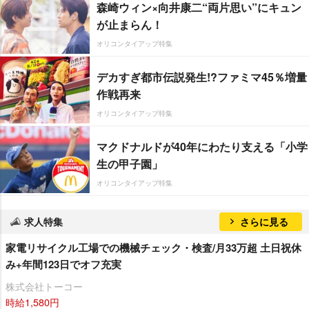
森崎ウィン×向井康二“両片思い”にキュン
が止まらん！
オリコンタイアップ特集
デカすぎ都市伝説発生!?ファミマ45％増量
作戦再来
オリコンタイアップ特集
マクドナルドが40年にわたり支える「小学
生の甲子園」
オリコンタイアップ特集
求人特集
さらに見る
家電リサイクル工場での機械チェック・検査/月33万超 土日祝休
み+年間123日でオフ充実
株式会社トーコー
時給1,580円