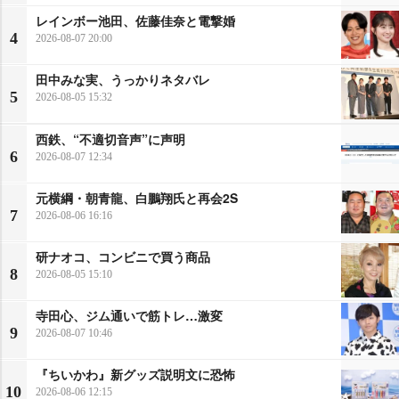
レインボー池田、佐藤佳奈と電撃婚
4
2026-08-07 20:00
田中みな実、うっかりネタバレ
5
2026-08-05 15:32
西鉄、“不適切音声”に声明
6
2026-08-07 12:34
元横綱・朝青龍、白鵬翔氏と再会2S
7
2026-08-06 16:16
研ナオコ、コンビニで買う商品
8
2026-08-05 15:10
寺田心、ジム通いで筋トレ…激変
9
2026-08-07 10:46
『ちいかわ』新グッズ説明文に恐怖
10
2026-08-06 12:15