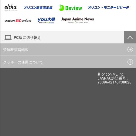
PC版に切り替え
禁無断複写転載
クッキーの使用について
© oricon ME inc.
JASRAC許諾番号：
9009642140Y38026