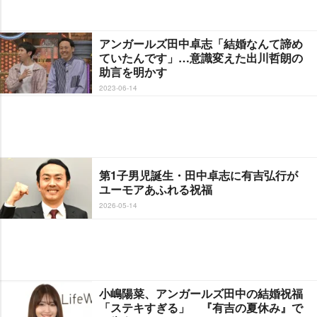
アンガールズ田中卓志「結婚なんて諦め
ていたんです」…意識変えた出川哲朗の
助言を明かす
2023-06-14
第1子男児誕生・田中卓志に有吉弘行が
ユーモアあふれる祝福
2026-05-14
小嶋陽菜、アンガールズ田中の結婚祝福
「ステキすぎる」 『有吉の夏休み』で