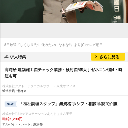
8日放送『しくじり先生 俺みたいになるな!!』より(C)テレビ朝日
求人特集
さらに見る
高時給 建築施工図チェック業務・検討図/準大手ゼネコン/週4・時
短も可
株式会社アクト・テクニカルサポート 東北オフィス
派遣社員 / 北海道
「福祉調理スタッフ」無資格可/シフト相談可/訪問介護
NEW
株式会社T.S.I/ケアステーションあんじぇす八王子
時給1,230円
アルバイト・パート / 東京都