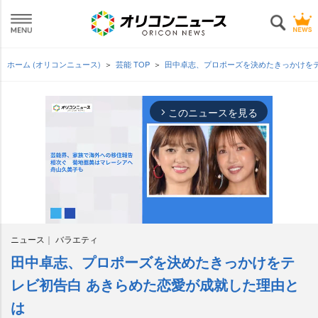
ホーム (オリコンニュース)
芸能 TOP
田中卓志、プロポーズを決めたきっかけを
このニュースを見る
arrow_forward_ios
ニュース
バラエティ
田中卓志、プロポーズを決めたきっかけをテ
M
u
レビ初告白 あきらめた恋愛が成就した理由と
t
は
e