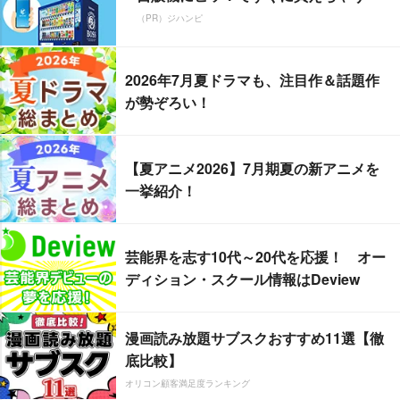
（PR）ジハンピ
2026年7月夏ドラマも、注目作＆話題作
が勢ぞろい！
【夏アニメ2026】7月期夏の新アニメを
一挙紹介！
芸能界を志す10代～20代を応援！ オー
ディション・スクール情報はDeview
漫画読み放題サブスクおすすめ11選【徹
底比較】
オリコン顧客満足度ランキング