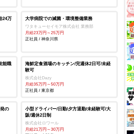
24万
大学病院での滅菌・環境整備業務
ワタキューセイモア株式会社 業務部
月給23万円～25万円
正社員 / 神奈川県
技能職
海鮮定食酒場のキッチン/完週休2日可/未経
験可
株式会社Dazy
月給35万円～50万円
正社員 / 東京都
発の
小型ドライバー/日勤/夕方退勤/未経験可/大
阪/週休2日制
株式会社ロワール
月給21万円～30万円