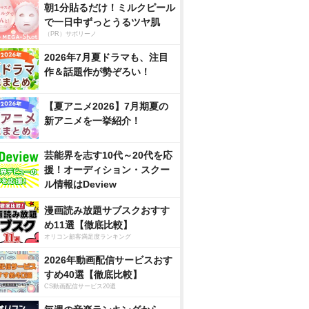
朝1分貼るだけ！ミルクピール
で一日中ずっとうるツヤ肌
（PR）サボリーノ
2026年7月夏ドラマも、注目
作＆話題作が勢ぞろい！
【夏アニメ2026】7月期夏の
新アニメを一挙紹介！
芸能界を志す10代～20代を応
援！オーディション・スクー
ル情報はDeview
漫画読み放題サブスクおすす
め11選【徹底比較】
オリコン顧客満足度ランキング
2026年動画配信サービスおす
すめ40選【徹底比較】
CS動画配信サービス20選