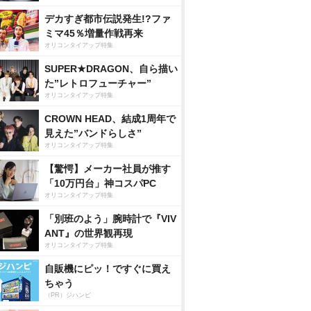
デカすぎ都市伝説発生!?ファ
ミマ45％増量作戦再来
オリコンタイアップ特集
SUPER★DRAGON、自ら描い
た”レトロフューチャー”
オリコンタイアップ特集
CROWN HEAD、結成1周年で
見えた”バンドらしさ”
オリコンタイアップ特集
【驚愕】メーカー社員が推す
「10万円台」神コスパPC
オリコンタイアップ特集
「別班のよう」腕時計で『VIV
ANT』の世界観再現
オリコンタイアップ特集
自販機にピッ！ですぐに買え
ちゃう
（PR）ジハンピ