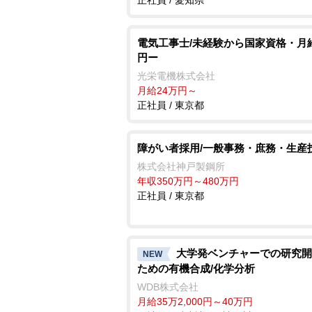
正社員 / 愛知県
電気工事士/未経験から国家資格・月給
円ー
光栄電機株式会社
月給24万円～
正社員 / 東京都
障がい者採用/一般事務・庶務・生産
株式会社神戸製鋼所
年収350万円～480万円
正社員 / 東京都
大学発ベンチャーでの研究開
NEW
ための有機合成/化学分析
WDB株式会社
月給35万2,000円～40万円