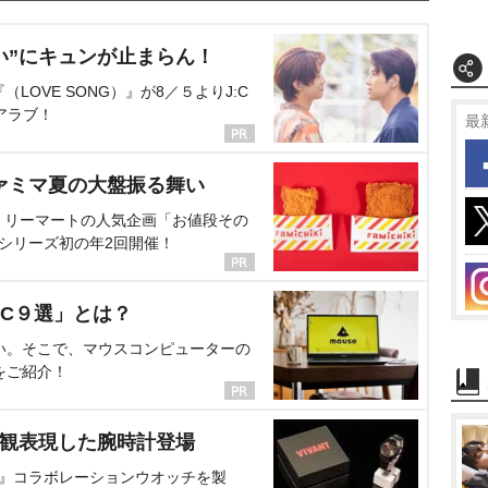
い”にキュンが止まらん！
OVE SONG）』が8／５よりJ:C
アラブ！
最
ァミマ夏の大盤振る舞い
ミリーマートの人気企画「お値段その
、シリーズ初の年2回開催！
C９選」とは？
い。そこで、マウスコンピューターの
をご紹介！
界観表現した腕時計登場
NT』コラボレーションウオッチを製