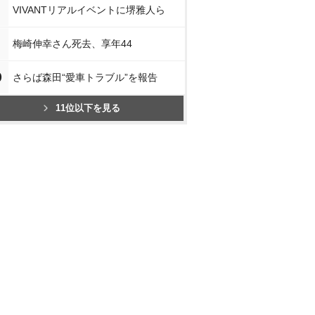
スで見る
楽天ブックスで見る
楽天ブックスで見る
楽天ブッ
VIVANTリアルイベントに堺雅人ら
梅崎伸幸さん死去、享年44
0
さらば森田“愛車トラブル”を報告
11位以下を見る