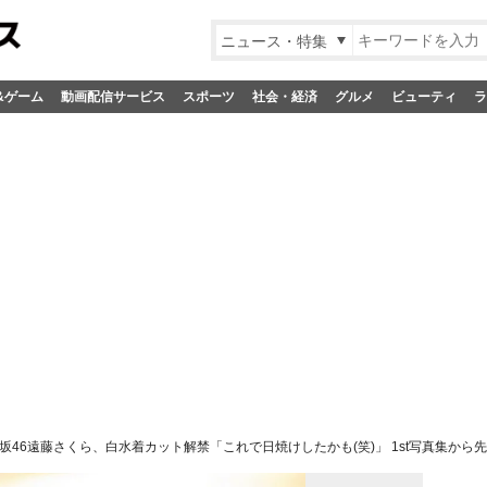
ニュース・特集
&ゲーム
動画配信サービス
スポーツ
社会・経済
グルメ
ビューティ
ラ
坂46遠藤さくら、白水着カット解禁「これで日焼けしたかも(笑)」 1st写真集から