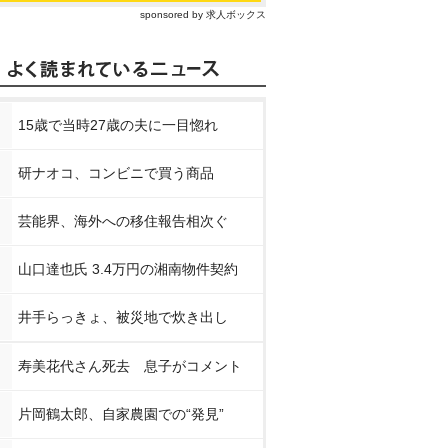
sponsored by 求人ボックス
15歳で当時27歳の夫に一目惚れ
研ナオコ、コンビニで買う商品
芸能界、海外への移住報告相次ぐ
山口達也氏 3.4万円の湘南物件契約
井手らっきょ、被災地で炊き出し
寿美花代さん死去 息子がコメント
和 1st
乃木坂46 与田祐希 3
乃木坂46五百城茉央
乃木坂46 
ローグ
rd写真集 ヨーダ
1st写真集『未来の
st写真集 
作り方』
風
片岡鶴太郎、自家農園での“発見”
nで見る
Amazonで見る
Amazonで見る
Amaz