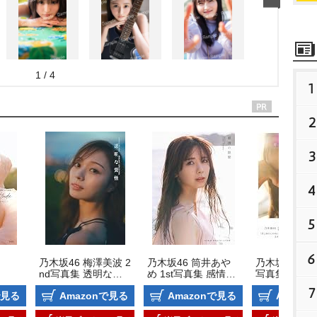
1 / 4
1
2
3
4
5
6
乃木坂46 梅澤美波 2
乃木坂46 筒井あや
乃木坂46 井上
nd写真集 透明な覚
め 1st写真集 感情の
写真集 モノ
悟
隙間
7
で見る
Amazonで見る
Amazonで見る
Amazo