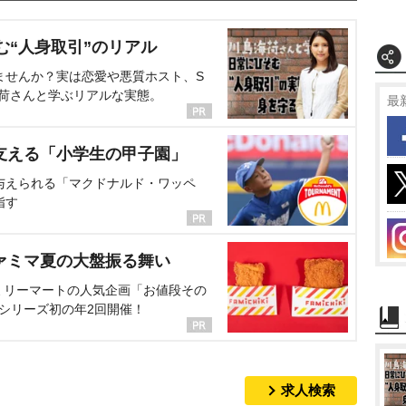
む“人身取引”のリアル
ませんか？実は恋愛や悪質ホスト、S
海荷さんと学ぶリアルな実態。
最
支える「小学生の甲子園」
与えられる「マクドナルド・ワッペ
指す
ァミマ夏の大盤振る舞い
ミリーマートの人気企画「お値段その
、シリーズ初の年2回開催！
求人検索