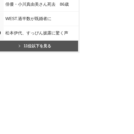
スで見る
楽天ブックスで見る
楽天ブックスで見る
楽天ブッ
俳優・小川真由美さん死去 86歳
WEST.過半数が既婚者に
0
松本伊代、すっぴん披露に驚く声
11位以下を見る