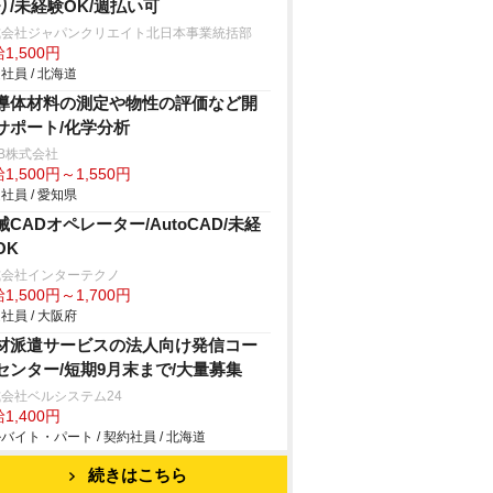
り/未経験OK/週払い可
式会社ジャパンクリエイト北日本事業統括部
1,500円
社員 / 北海道
導体材料の測定や物性の評価など開
サポート/化学分析
B株式会社
1,500円～1,550円
社員 / 愛知県
械CADオペレーター/AutoCAD/未経
OK
式会社インターテクノ
1,500円～1,700円
社員 / 大阪府
材派遣サービスの法人向け発信コー
センター/短期9月末まで/大量募集
会社ベルシステム24
1,400円
バイト・パート / 契約社員 / 北海道
続きはこちら