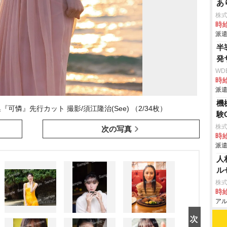
あ
株
時給
派遣
半
発
WD
時給
派遣
機
『可憐』先行カット 撮影/須江隆治(See) （2/34枚）
験
株
次の写真
時給
派遣
人
ル
株式
時給
アル