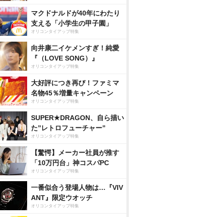
マクドナルドが40年にわたり
支える「小学生の甲子園」
オリコンタイアップ特集
向井康二イケメンすぎ！純愛
『（LOVE SONG）』
オリコンタイアップ特集
大好評につき再び！ファミマ
名物45％増量キャンペーン
オリコンタイアップ特集
SUPER★DRAGON、自ら描い
た”レトロフューチャー”
オリコンタイアップ特集
【驚愕】メーカー社員が推す
「10万円台」神コスパPC
オリコンタイアップ特集
一番似合う登場人物は…『VIV
ANT』限定ウオッチ
オリコンタイアップ特集