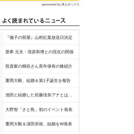
sponsored by 求人ボックス
『徹子の部屋』山村紅葉放送日決定
亜希 元夫・清原和博との現在の関係
投資家の桐谷さん長年保有の株紹介
重岡大毅、結婚＆第1子誕生を報告
池田と結婚した佐藤佳奈アナとは…
大野智「さと島」初のイベント発表
和 1st
乃木坂46 与田祐希 3
乃木坂46五百城茉央
乃木坂46 
ローグ
rd写真集 ヨーダ
1st写真集『未来の
st写真集 
作り方』
風
重岡大毅＆濵田崇裕、結婚をW発表
nで見る
Amazonで見る
Amazonで見る
Amaz