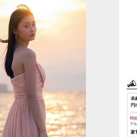
未
円
パ
時給
アル
家