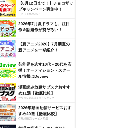
【8月12日まで！】チョコザッ
プキャンペーン実施中！
（PR）chocoZAP
2026年7月夏ドラマも、注目
作＆話題作が勢ぞろい！
【夏アニメ2026】7月期夏の
新アニメを一挙紹介！
芸能界を志す10代～20代を応
援！オーディション・スクー
ル情報はDeview
漫画読み放題サブスクおすす
め11選【徹底比較】
オリコン顧客満足度ランキング
2026年動画配信サービスおす
すめ40選【徹底比較】
CS動画配信サービス20選