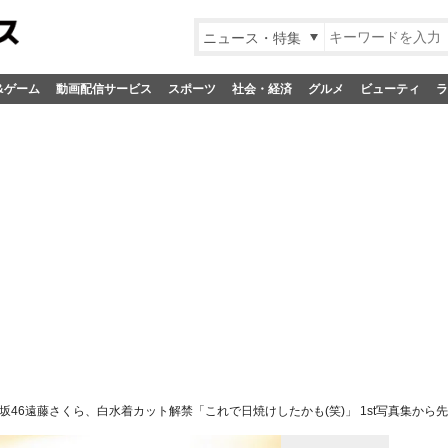
ニュース・特集
&ゲーム
動画配信サービス
スポーツ
社会・経済
グルメ
ビューティ
ラ
坂46遠藤さくら、白水着カット解禁「これで日焼けしたかも(笑)」 1st写真集から