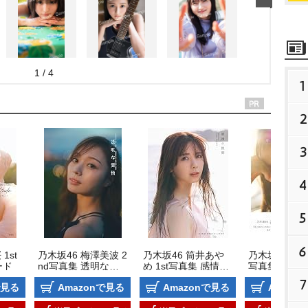
1 / 4
1
2
3
4
5
6
1st
乃木坂46 梅澤美波 2
乃木坂46 筒井あや
乃木坂46 井上
ード
nd写真集 透明な覚
め 1st写真集 感情の
写真集 モノ
悟
隙間
7
で見る
Amazonで見る
Amazonで見る
Amazo