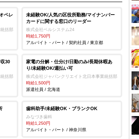
置オペレ
未経験OK/人気の区役所勤務/マイナンバー
カードに関する窓口のリーダー
業統括部
株式会社ベルシステム24
時給1,750円
アルバイト・パート / 契約社員 / 東京都
収30
家電の分解・仕分け/日勤のみ/長期休暇あ
り/未経験OK/週払い可
業統括部
株式会社ジャパンクリエイト北日本事業統括部
時給1,500円
派遣社員 / 北海道
析
歯科助手/未経験OK・ブランクOK
みなづき歯科
時給1,250円
アルバイト・パート / 神奈川県