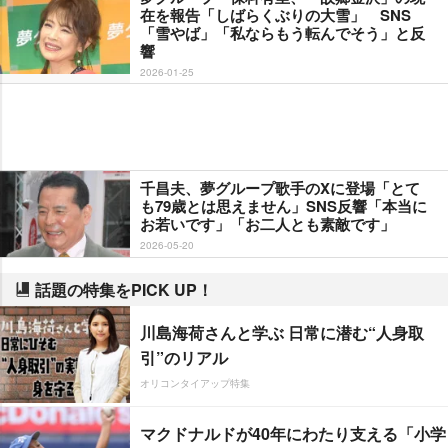
在を報告「しばらくぶりの大雪」 SNS
「雪やば」「私ならもう転んでそう」と反
響
2026-01-25
千昌夫、夢グループ歌手のXに登場「とて
も79歳とは思えません」SNS反響「本当に
お若いです」「お二人とも素敵です」
2026-05-20
話題の特集をPICK UP！
川島海荷さんと学ぶ 日常に潜む“人身取
引”のリアル
オリコンタイアップ特集
マクドナルドが40年にわたり支える「小学