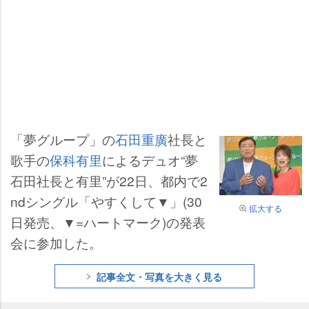
「夢グループ」の
石田重廣
社長と
歌手の
保科有里
によるデュオ“夢
石田社長と有里”が22日、都内で2
ndシングル「やすくして▼」(30
拡大する
日発売、▼=ハートマーク)の発表
会に参加した。
記事全文・写真を大きく見る