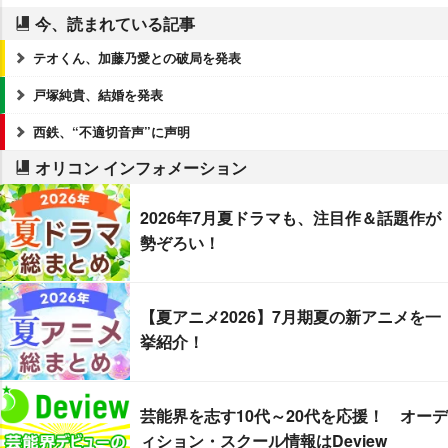
今、読まれている記事
テオくん、加藤乃愛との破局を発表
戸塚純貴、結婚を発表
西鉄、“不適切音声”に声明
オリコン インフォメーション
2026年7月夏ドラマも、注目作＆話題作が
勢ぞろい！
【夏アニメ2026】7月期夏の新アニメを一
挙紹介！
芸能界を志す10代～20代を応援！ オーデ
ィション・スクール情報はDeview