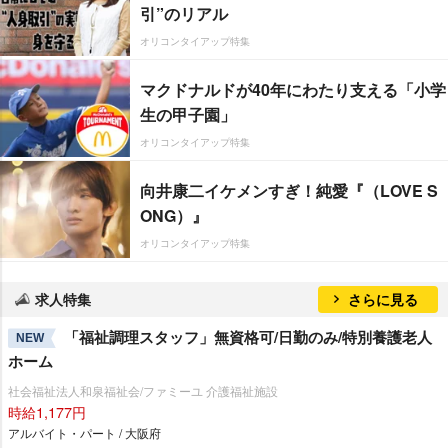
引”のリアル
オリコンタイアップ特集
マクドナルドが40年にわたり支える「小学
生の甲子園」
オリコンタイアップ特集
向井康二イケメンすぎ！純愛『（LOVE S
ONG）』
オリコンタイアップ特集
求人特集
さらに見る
「福祉調理スタッフ」無資格可/日勤のみ/特別養護老人
NEW
ホーム
社会福祉法人和泉福祉会/ファミーユ 介護福祉施設
時給1,177円
アルバイト・パート / 大阪府