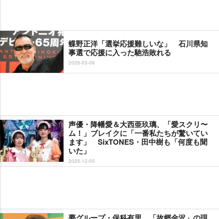
蝶野正洋「選挙応援難しいな」 石川県知
事選で応援に入った馳浩敗れる
2026-03-09
声優・降幡愛＆大西亜玖璃、「愛スクリ〜
ム！」ブレイクに「一番私たちが驚いてい
ます」 SixTONES・田中樹も「何度も聞
いた」
2025-12-05
夢グループ・保科有里、「故郷金沢」の現