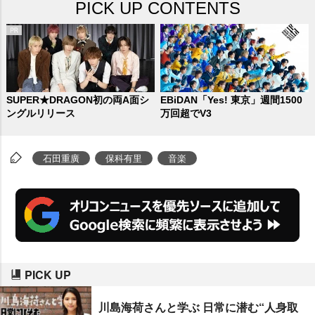
PICK UP CONTENTS
SUPER★DRAGON初の両A面シ
EBiDAN「Yes! 東京」週間1500
ングルリリース
万回超でV3
石田重廣
保科有里
音楽
PICK UP
川島海荷さんと学ぶ 日常に潜む“人身取