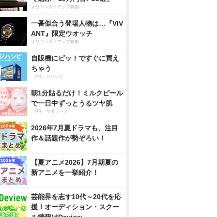
オリコンタイアップ特集
一番似合う登場人物は…『VIV
ANT』限定ウオッチ
オリコンタイアップ特集
自販機にピッ！ですぐに買え
ちゃう
（PR）ジハンピ
朝1分貼るだけ！ミルクピール
で一日中ずっとうるツヤ肌
（PR）サボリーノ
2026年7月夏ドラマも、注目
作＆話題作が勢ぞろい！
【夏アニメ2026】7月期夏の
新アニメを一挙紹介！
芸能界を志す10代～20代を応
援！オーディション・スクー