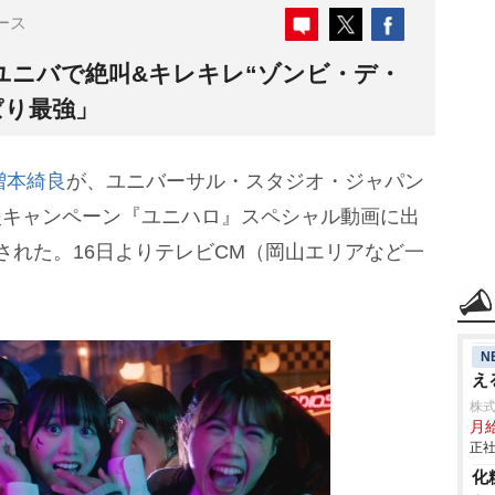
ース
ユニバで絶叫&キレキレ“ゾンビ・デ・
ぱり最強」
増本綺良
が、ユニバーサル・スタジオ・ジャパン
援キャンペーン『ユニハロ』スペシャル動画に出
公開された。16日よりテレビCM（岡山エリアなど一
N
え
株
月給
正社
化