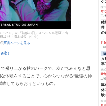
ケ
株
年収
正社
結
理
の
ユニハロ』の『無敵の日』スペシャル動画に出
櫻坂46・増本綺良（中央）
エ
写真ページを見る
月給
正社
9枚）
N
入
車
で盛り上がる秋のパークで、友だちみんなと思
aic
株
時給
な体験をすることで、心からつながる“最強の仲
正社
満喫してもらおうというもの。
障
休
験
ko
月