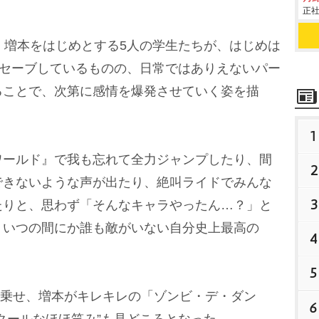
正社
・増本をはじめとする5人の学生たちが、はじめは
でセーブしているものの、日常ではありえないパー
ることで、次第に感情を爆発させていく姿を描
1
ールド』で我も忘れて全力ジャンプしたり、間
2
できないような声が出たり、絶叫ライドでみんな
3
たりと、思わず「そんなキャラやったん…？」と
、いつの間にか誰も敵がいない自分史上最高の
4
5
に乗せ、増本がキレキレの「ゾンビ・デ・ダン
6
クールなほほ笑み”も見どころとなった。