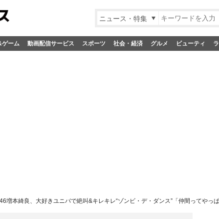
ニュース・特集
&ゲーム
動画配信サービス
スポーツ
社会・経済
グルメ
ビューティ
ラ
46増本綺良、大好きユニバで絶叫&キレキレ“ゾンビ・デ・ダンス”「仲間ってやっ