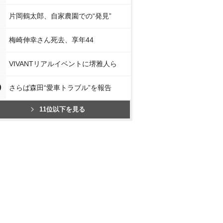
片岡鶴太郎、自家農園での“発見”
梅崎伸幸さん死去、享年44
VIVANTリアルイベントに堺雅人ら
0
さらば森田“愛車トラブル”を報告
11位以下を見る