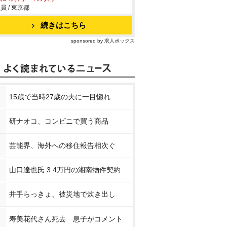
員 / 東京都
続きはこちら
sponsored by 求人ボックス
15歳で当時27歳の夫に一目惚れ
研ナオコ、コンビニで買う商品
芸能界、海外への移住報告相次ぐ
山口達也氏 3.4万円の湘南物件契約
井手らっきょ、被災地で炊き出し
寿美花代さん死去 息子がコメント