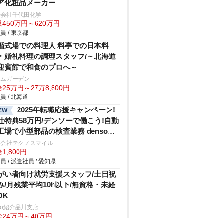
ア化粧品メーカー
式会社千代田化学
450万円～620万円
員 / 東京都
婚式場での料理人 料亭での日本料
・婚礼料理の調理スタッフ/～北海道
迎賓館で和食のプロへ～
ルムガーデン
25万円～27万8,800円
員 / 北海道
2025年転職応援キャンペーン!
EW
社特典58万円/デンソーで働こう!自動
工場で小型部品の検査業務 denso
hi
式会社テクノスマイル
1,800円
員 / 派遣社員 / 愛知県
がい者向け就労支援スタッフ/土日祝
み/月残業平均10h以下/無資格・未経
OK
trio紹介品川支店
給24万円～40万円