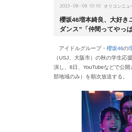
2023-08-08 10:10
オリコンニュ
櫻坂46増本綺良、大好き
ダンス”「仲間ってやっ
アイドルグループ・
櫻坂46
の
（USJ、大阪市）の秋の学生応
演し、8日、YouTubeなどで
部地域のみ）を順次放送する。