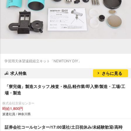
学習用天体望遠鏡組立キット「NEWTONY DIY」
求人特集
さらに見る
「寮完備」製造スタッフ,検査・検品,軽作業/即入寮/製造・工場/工
場・製造
株式会社京栄センター
時給1,800円
派遣社員 / 神奈川県
証券会社コールセンター/17:00退社/土日祝休み/未経験歓迎/高時