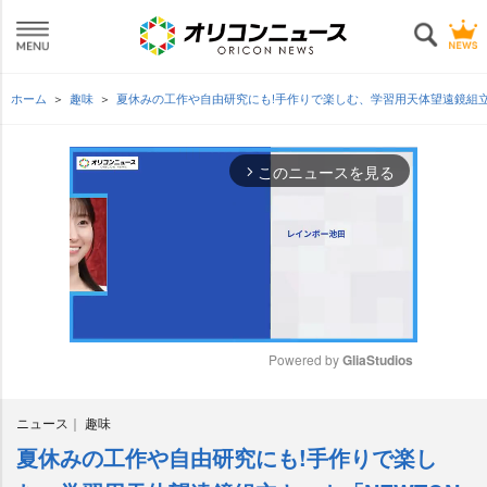
ホーム
趣味
夏休みの工作や自由研究にも!手作りで楽しむ、学習用天体望遠鏡組立キッ
このニュースを見る
arrow_forward_ios
Powered by 
GliaStudios
M
ニュース
趣味
u
t
夏休みの工作や自由研究にも!手作りで楽し
e