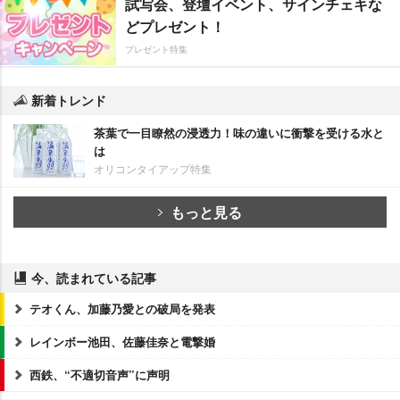
試写会、登壇イベント、サインチェキな
どプレゼント！
プレゼント特集
新着トレンド
茶葉で一目瞭然の浸透力！味の違いに衝撃を受ける水と
は
オリコンタイアップ特集
もっと見る
今、読まれている記事
テオくん、加藤乃愛との破局を発表
レインボー池田、佐藤佳奈と電撃婚
西鉄、“不適切音声”に声明