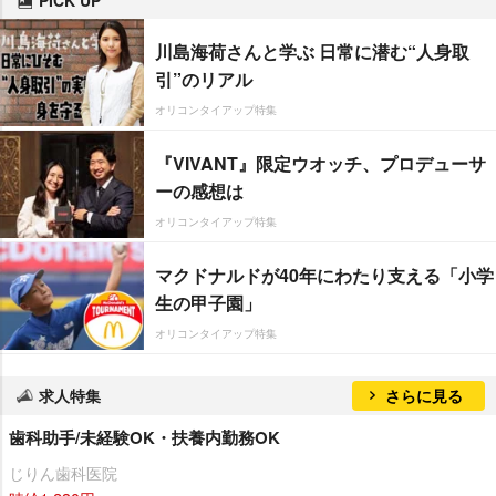
川島海荷さんと学ぶ 日常に潜む“人身取
引”のリアル
オリコンタイアップ特集
『VIVANT』限定ウオッチ、プロデューサ
ーの感想は
オリコンタイアップ特集
マクドナルドが40年にわたり支える「小学
生の甲子園」
オリコンタイアップ特集
求人特集
さらに見る
歯科助手/未経験OK・扶養内勤務OK
じりん歯科医院