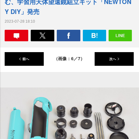
む、学習用天体望遠鏡組立キット「NEWTON
Y DIY」発売
2023-07-28 18:10
（画像：6／7）
前へ
次へ