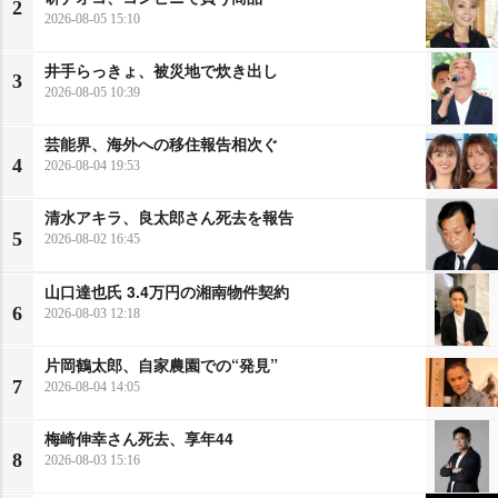
2
2026-08-05 15:10
井手らっきょ、被災地で炊き出し
3
2026-08-05 10:39
芸能界、海外への移住報告相次ぐ
4
2026-08-04 19:53
清水アキラ、良太郎さん死去を報告
5
2026-08-02 16:45
山口達也氏 3.4万円の湘南物件契約
6
2026-08-03 12:18
片岡鶴太郎、自家農園での“発見”
7
2026-08-04 14:05
梅崎伸幸さん死去、享年44
8
2026-08-03 15:16