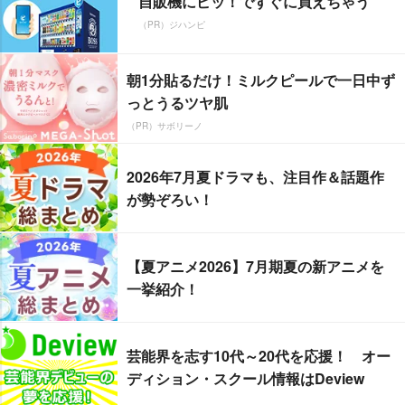
自販機にピッ！ですぐに買えちゃう
（PR）ジハンピ
朝1分貼るだけ！ミルクピールで一日中ず
っとうるツヤ肌
（PR）サボリーノ
2026年7月夏ドラマも、注目作＆話題作
が勢ぞろい！
【夏アニメ2026】7月期夏の新アニメを
一挙紹介！
芸能界を志す10代～20代を応援！ オー
ディション・スクール情報はDeview