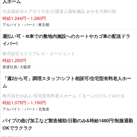
人ホーム
社会福祉法人アゼリヤ会/介護老人福祉施設 みやま大樹の苑
時給1,244円～1,260円
アルバイト・パート / 東京都
週払い可・4t車での敷地内施設へのカートやカゴ車の配送ドラ
イバー!
株式会社エクスプレス・エージェント
時給1,250円
派遣社員 / 大阪府
「週2から可」調理スタッフ/シフト相談可/住宅型有料老人ホー
ム
株式会社ゆあん/住宅型有料老人ホーム ぐるーぷりびんぐゆかる
時給1,075円～1,150円
アルバイト・パート / 北海道
パイプの曲げ加工など製造補助/日勤のみ&時給1480円!制服通勤
OKでラクラク