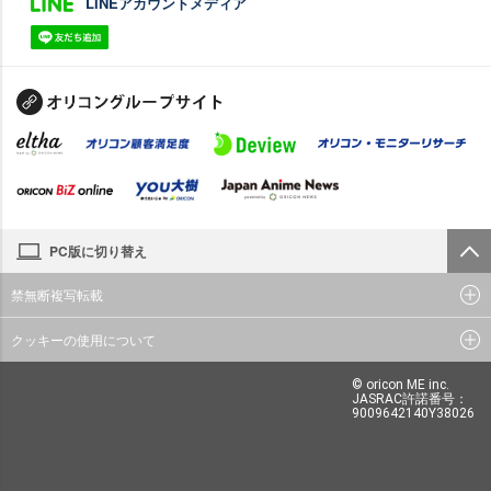
LINEアカウントメディア
PC版に切り替え
禁無断複写転載
クッキーの使用について
© oricon ME inc.
JASRAC許諾番号：
9009642140Y38026