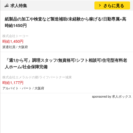
求人特集
さらに見る
紙製品の加工や検査など製造補助/未経験から稼げる!日勤専属×高
時給1450円
株式会社トーコー
時給1,450円
派遣社員 / 大阪府
「週1から可」調理スタッフ/無資格可/シフト相談可/住宅型有料老
人ホーム/社会保障完備
株式会社エメラルドの郷/ライフパートナー城東
時給1,177円
アルバイト・パート / 大阪府
sponsored by 求人ボックス