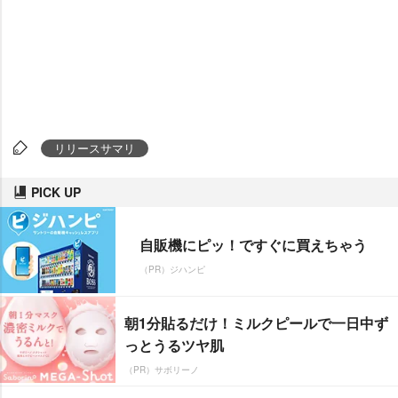
リリースサマリ
PICK UP
自販機にピッ！ですぐに買えちゃう
（PR）ジハンピ
朝1分貼るだけ！ミルクピールで一日中ず
っとうるツヤ肌
（PR）サボリーノ