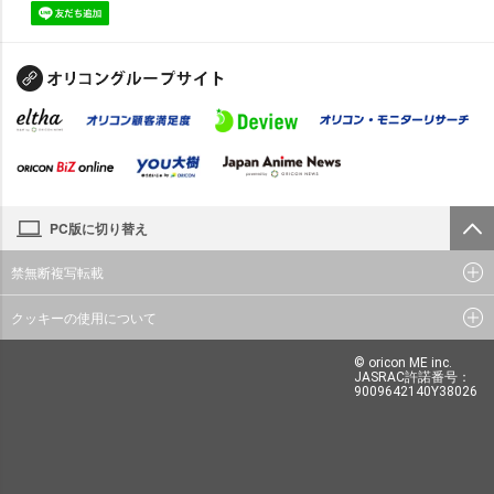
PC版に切り替え
禁無断複写転載
クッキーの使用について
© oricon ME inc.
JASRAC許諾番号：
9009642140Y38026