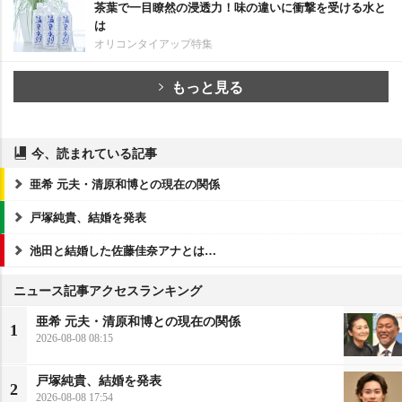
茶葉で一目瞭然の浸透力！味の違いに衝撃を受ける水と
は
オリコンタイアップ特集
もっと見る
今、読まれている記事
亜希 元夫・清原和博との現在の関係
戸塚純貴、結婚を発表
池田と結婚した佐藤佳奈アナとは…
ニュース記事アクセスランキング
亜希 元夫・清原和博との現在の関係
1
2026-08-08 08:15
戸塚純貴、結婚を発表
2
2026-08-08 17:54