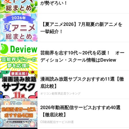
が勢ぞろい！
【夏アニメ2026】7月期夏の新アニメを
一挙紹介！
芸能界を志す10代～20代を応援！ オー
ディション・スクール情報はDeview
漫画読み放題サブスクおすすめ11選【徹
底比較】
オリコン顧客満足度ランキング
2026年動画配信サービスおすすめ40選
【徹底比較】
CS動画配信サービス20選