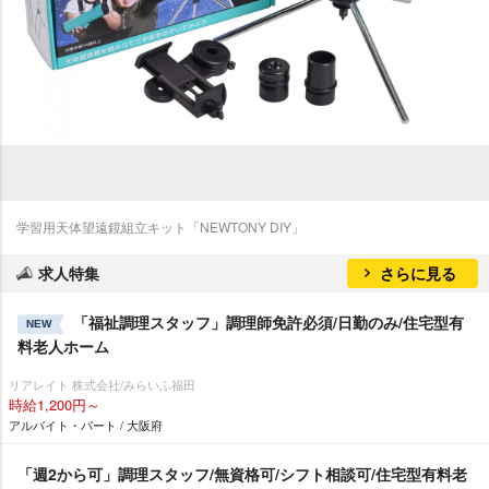
学習用天体望遠鏡組立キット「NEWTONY DIY」
求人特集
さらに見る
「福祉調理スタッフ」調理師免許必須/日勤のみ/住宅型有
NEW
料老人ホーム
リアレイト 株式会社/みらいふ福田
時給1,200円～
アルバイト・パート / 大阪府
「週2から可」調理スタッフ/無資格可/シフト相談可/住宅型有料老