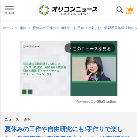
ホーム
趣味
夏休みの工作や自由研究にも!手作りで楽しむ、学習用天体望遠鏡組立キッ
このニュースを見る
arrow_forward_ios
Powered by 
GliaStudios
M
ニュース
趣味
u
t
夏休みの工作や自由研究にも!手作りで楽し
e