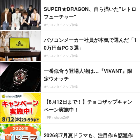
SUPER★DRAGON、自ら描いた”レトロ
フューチャー”
オリコンタイアップ特集
パソコンメーカー社員が本気で選んだ「1
0万円台PC３選」
オリコンタイアップ特集
一番似合う登場人物は…『VIVANT』限
定ウオッチ
オリコンタイアップ特集
【8月12日まで！】チョコザップキャン
ペーン実施中！
（PR）chocoZAP
2026年7月夏ドラマも、注目作＆話題作