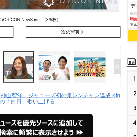
デ
株
時給
ORICON NewS inc. （3/5枚）
アル
次の写真
1
2
&神山智洋、ジャニーズ初の鬼レンチャン達成 Kin
nuの「白日」歌い上げる
3
4