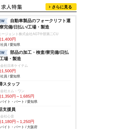
さらに見る
自動車製品のフォークリフト運
EW
/寮完備/日払い/工場・製造
エージェント株式会社AGT中部第二CU
1,400円
社員 / 愛知県
部品の加工・検査/寮完備/日払
EW
/工場・製造
式会社日本ケイテム
1,500円
社員 / 愛知県
掃スタッフ
式会社エム・ワン
1,350円～1,685円
バイト・パート / 愛知県
活支援員
式会社心音
1,180円～1,250円
バイト・パート / 大阪府