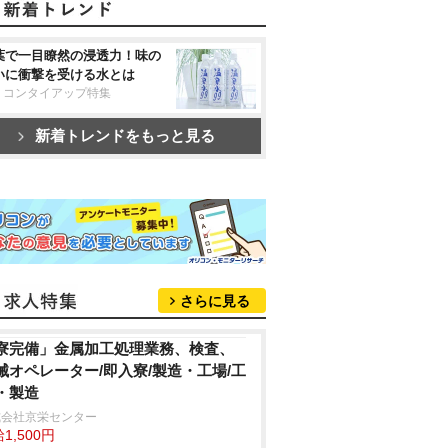
葉で一目瞭然の浸透力！味の
いに衝撃を受ける水とは
リコンタイアップ特集
新着トレンドをもっと見る
さらに見る
寮完備」金属加工処理業務、検査、
械オペレーター/即入寮/製造・工場/工
・製造
式会社京栄センター
1,500円