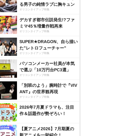
る男子の純情ラブに胸キュン
オリコンタイアップ特集
デカすぎ都市伝説発生!?ファ
ミマ45％増量作戦再来
オリコンタイアップ特集
SUPER★DRAGON、自ら描い
た”レトロフューチャー”
オリコンタイアップ特集
パソコンメーカー社員が本気
で選ぶ「10万円台PC3選」
オリコンタイアップ特集
「別班のよう」腕時計で『VIV
ANT』の世界観再現
オリコンタイアップ特集
2026年7月夏ドラマも、注目
作＆話題作が勢ぞろい！
【夏アニメ2026】7月期夏の
新アニメを一挙紹介！