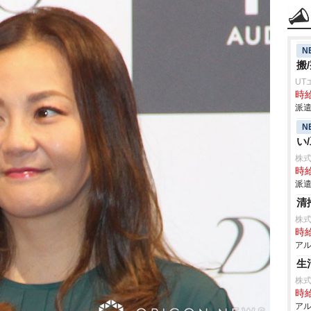
N
搬
UT
時給
派遣
N
い
株
時給
派遣
清
株
時給
アル
生
株
時給
アル