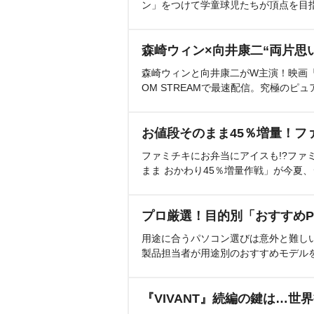
ン」をつけて学童球児たちが頂点を目
森崎ウィン×向井康二“両片思
森崎ウィンと向井康二がW主演！映画『（L
OM STREAMで最速配信。究極のピュ
お値段そのまま45％増量！フ
ファミチキにお弁当にアイスも!?ファ
まま おかわり45％増量作戦」が今夏
プロ厳選！目的別「おすすめP
用途に合うパソコン選びは意外と難し
製品担当者が用途別のおすすめモデル
『VIVANT』続編の鍵は…世