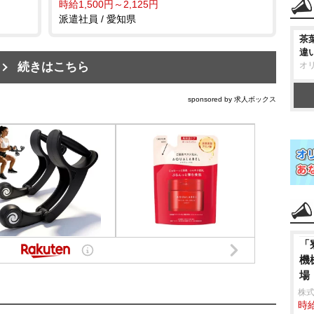
時給1,500円～2,125円
派遣社員 / 愛知県
茶
違
続きはこちら
オ
sponsored by 求人ボックス
「
機
場
株
時給