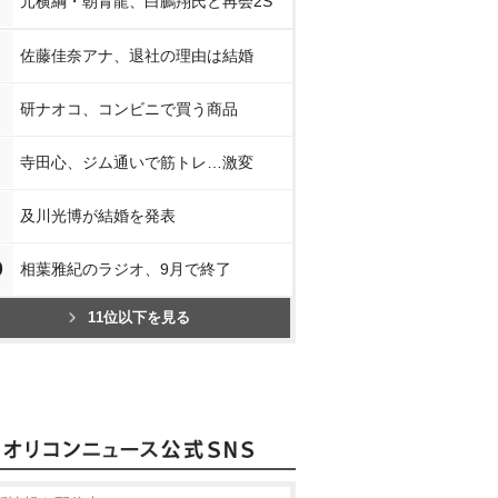
元横綱・朝青龍、白鵬翔氏と再会2S
佐藤佳奈アナ、退社の理由は結婚
研ナオコ、コンビニで買う商品
寺田心、ジム通いで筋トレ…激変
及川光博が結婚を発表
0
相葉雅紀のラジオ、9月で終了
11位以下を見る