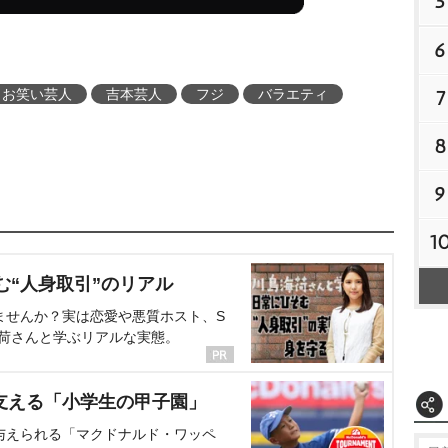
5
6
お笑い芸人
吉本芸人
フジ
バラエティ
7
8
9
1
む“人身取引”のリアル
ませんか？実は恋愛や悪質ホスト、S
海荷さんと学ぶリアルな実態。
支える「小学生の甲子園」
与えられる「マクドナルド・ワッペ