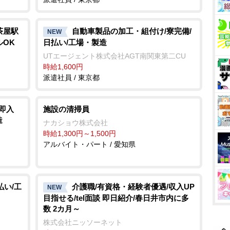
茶屋駅
自動車製品の加工・組付け/寮完備/
NEW
ルOK
日払い/工場・製造
UTエージェント株式会社AGT南関東第二CU
時給1,600円
派遣社員 / 東京都
即入
施設の清掃員
造
ナカショウ株式会社
時給1,300円～1,500円
アルバイト・パート / 愛知県
払い/工
介護職/有資格・経験者優遇/収入UP
NEW
目指せる/tel面談 即日紹介/春日井市内に多
数 2カ月～
株式会社ニッソーネット