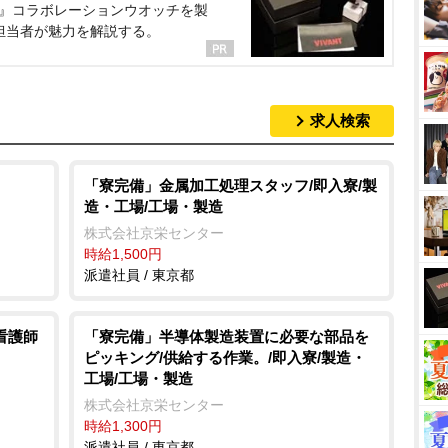
NT』コラボレーションウオッチを製
担当者が魅力を解説する。
求人検索
「寮完備」金属加工処理スタッフ/即入寮/製
造・工場/工場・製造
株式会社京栄センター
時給1,500円
派遣社員 / 東京都
看護師
「寮完備」半導体製造装置に必要な部品を
ピッキング/供給する作業。/即入寮/製造・
工場/工場・製造
株式会社京栄センター
時給1,300円
派遣社員 / 東京都