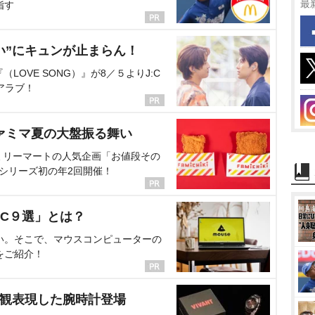
最
指す
い”にキュンが止まらん！
OVE SONG）』が8／５よりJ:C
アラブ！
ァミマ夏の大盤振る舞い
ミリーマートの人気企画「お値段その
、シリーズ初の年2回開催！
C９選」とは？
い。そこで、マウスコンピューターの
をご紹介！
界観表現した腕時計登場