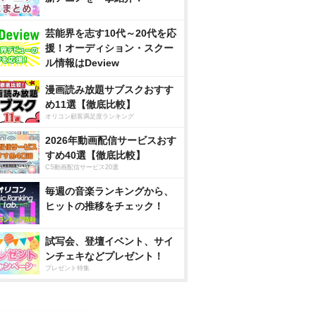
芸能界を志す10代～20代を応
援！オーディション・スクー
ル情報はDeview
漫画読み放題サブスクおすす
め11選【徹底比較】
オリコン顧客満足度ランキング
2026年動画配信サービスおす
すめ40選【徹底比較】
CS動画配信サービス20選
毎週の音楽ランキングから、
ヒットの推移をチェック！
試写会、登壇イベント、サイ
ンチェキなどプレゼント！
プレゼント特集