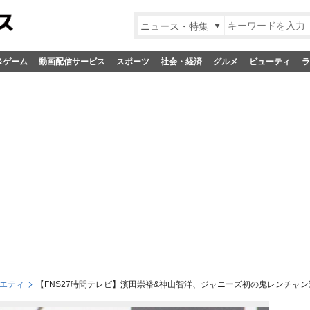
ニュース・特集
&ゲーム
動画配信サービス
スポーツ
社会・経済
グルメ
ビューティ
ラ
エティ
【FNS27時間テレビ】濱田崇裕&神山智洋、ジャニーズ初の鬼レンチャン達成