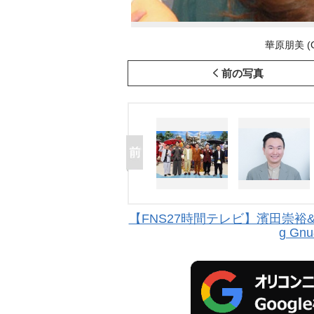
華原朋美 (C)
前の写真
【FNS27時間テレビ】濱田崇裕
g G