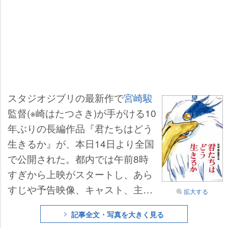
スタジオジブリの最新作で
宮崎駿
監督(※崎はたつさき)が手がける10
年ぶりの長編作品『君たちはどう
生きるか』が、本日14日より全国
で公開された。都内では午前8時
すぎから上映がスタートし、あら
すじや予告映像、キャスト、主題
拡大する
歌発表など事前情報が一切ない状
記事全文・写真を大きく見る
態で異例の公開となった。