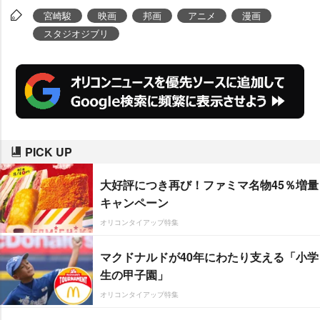
宮崎駿
映画
邦画
アニメ
漫画
スタジオジブリ
PICK UP
大好評につき再び！ファミマ名物45％増量
キャンペーン
オリコンタイアップ特集
マクドナルドが40年にわたり支える「小学
生の甲子園」
オリコンタイアップ特集