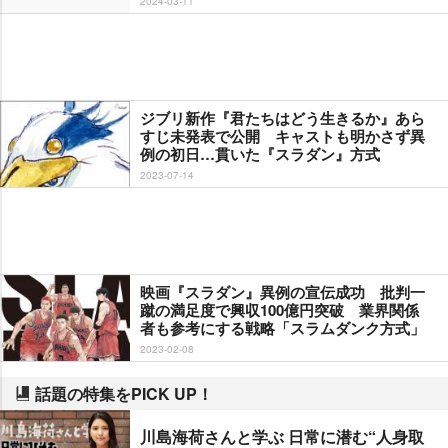
2024-03-11
ジブリ新作『君たちはどう生きるか』あら
すじ未発表で公開 キャストも明かさず異
例の初日…貫いた『スラダン』方式
2023-07-14
映画『スラダン』異例の宣伝成功 批判一
蹴の満足度で興収100億円突破 業界関係
者も参考にする戦略「スラムダンク方式」
2023-02-08
話題の特集をPICK UP！
川島海荷さんと学ぶ 日常に潜む“人身取