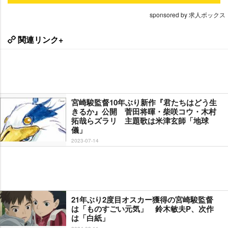
sponsored by 求人ボックス
関連リンク+
宮崎駿監督10年ぶり新作『君たちはどう生
きるか』公開 菅田将暉・柴咲コウ・木村
拓哉らズラリ 主題歌は米津玄師「地球
儀」
2023-07-14
21年ぶり2度目オスカー獲得の宮崎駿監督
は「ものすごい元気」 鈴木敏夫P、次作
は「白紙」