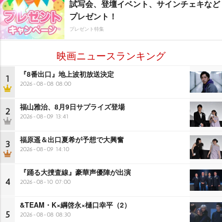
試写会、登壇イベント、サインチェキなど
プレゼント！
プレゼント特集
映画ニュースランキング
『8番出口』地上波初放送決定
1
2026-08-08 08:00
福山雅治、8月9日サプライズ登場
2
2026-08-09 13:41
福原遥＆出口夏希が予想で大興奮
3
2026-08-09 14:10
『踊る大捜査線』豪華声優陣が出演
4
2026-08-10 07:00
&TEAM・K×綱啓永×樋口幸平（2）
5
2026-08-08 08:30