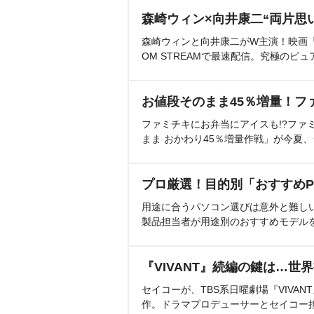
森崎ウィン×向井康二“両片思
森崎ウィンと向井康二がW主演！映画『（L
OM STREAMで最速配信。究極のピュ
お値段そのまま45％増量！フ
ファミチキにお弁当にアイスも!?ファ
まま おかわり45％増量作戦」が今夏
プロ厳選！目的別「おすすめP
用途に合うパソコン選びは意外と難し
製品担当者が用途別のおすすめモデル
『VIVANT』続編の鍵は…世
セイコーが、TBS系日曜劇場『VIVA
作。ドラマプロデューサーとセイコー