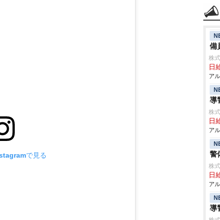
N
備
株式
日給
アル
N
導
株式
日給
アル
N
警
tagramで見る
株式
日給
アル
N
導