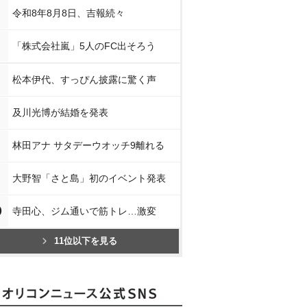
令和8年8月8日、吉報続々
「株式会社嵐」5人のFC出そろう
松本伊代、すっぴん披露に驚く声
及川光博が結婚を発表
林田アナ サタデーウオッチ9離れる
大野智「さと島」初のイベント発表
0
寺田心、ジム通いで筋トレ…激変
11位以下を見る