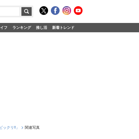
イフ
ランキング
推し活
新着トレンド
ックリ!!」
関連写真