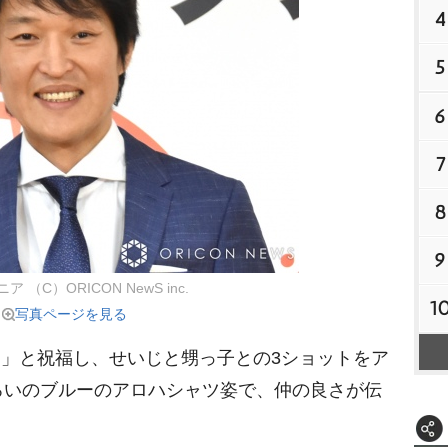
4
5
6
7
8
9
 （C）ORICON NewS inc.
1
写真ページを見る
!」と祝福し、せいじと甥っ子との3ショットをア
ろいのブルーのアロハシャツ姿で、仲の良さが伝