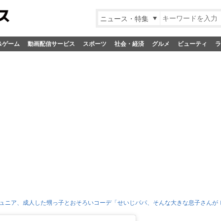
ニュース・特集
&ゲーム
動画配信サービス
スポーツ
社会・経済
グルメ
ビューティ
ラ
ュニア、成人した甥っ子とおそろいコーデ「せいじパパ、そんな大きな息子さんが ビ