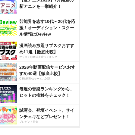
【夏アニメ2026】7月期夏の
新アニメを一挙紹介！
芸能界を志す10代～20代を応
援！オーディション・スクー
ル情報はDeview
漫画読み放題サブスクおすす
め11選【徹底比較】
オリコン顧客満足度ランキング
2026年動画配信サービスおす
すめ40選【徹底比較】
CS動画配信サービス20選
毎週の音楽ランキングから、
ヒットの推移をチェック！
試写会、登壇イベント、サイ
ンチェキなどプレゼント！
プレゼント特集