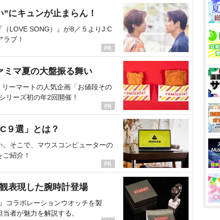
い”にキュンが止まらん！
OVE SONG）』が8／５よりJ:C
アラブ！
ァミマ夏の大盤振る舞い
ミリーマートの人気企画「お値段その
、シリーズ初の年2回開催！
C９選」とは？
い。そこで、マウスコンピューターの
をご紹介！
界観表現した腕時計登場
NT』コラボレーションウオッチを製
担当者が魅力を解説する。