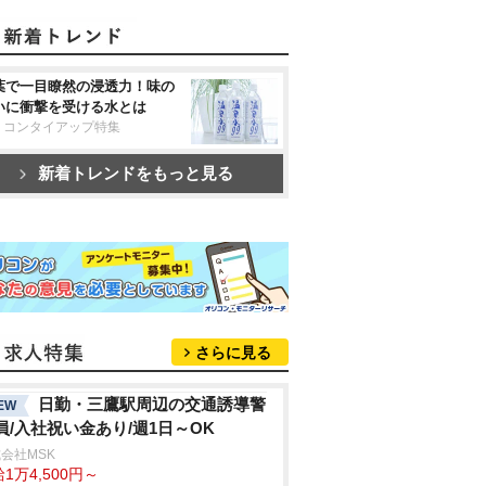
葉で一目瞭然の浸透力！味の
いに衝撃を受ける水とは
リコンタイアップ特集
新着トレンドをもっと見る
さらに見る
日勤・三鷹駅周辺の交通誘導警
EW
員/入社祝い金あり/週1日～OK
会社MSK
1万4,500円～