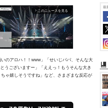
最
このニュースを見る
arrow_forward_ios
いのアロハ！！www」「せいじパパ、そんな大
M
めでとうございますー」「ええっ！もうそんな大き
u
くちゃ嬉しそうですね」など、さまざまな反応が
t
e