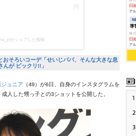
株式
日給
アル
N
導
株式
日給
ra_jr)がシェアした投稿
アル
とおそろいコーデ「せいじパパ、そんな大きな息
さんが ビックリ!!」
原ジュニア
（49）が6日、自身のインスタグラムを
、成人した甥っ子との3ショットを公開した。
1
2
3