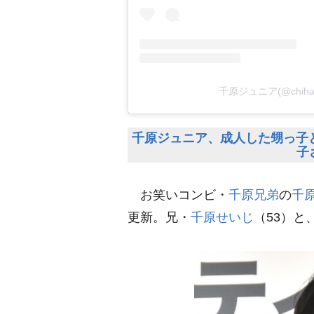
千原ジュニア(@chiha
千原ジュニア、成人した甥っ子
子
お笑いコンビ・
千原兄弟
の
千
更新。兄・
千原せいじ
（53）と