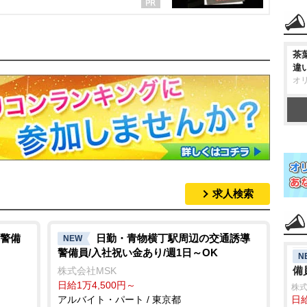
茶
違
オ
求人検索
警備
日勤・青物横丁駅周辺の交通誘導
NEW
警備員/入社祝い金あり/週1日～OK
N
備
株式会社MSK
日給1万4,500円～
株式
アルバイト・パート / 東京都
日給