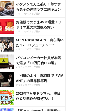
イケメンてんこ盛り！尊すぎ
る男子の純情ラブに胸キュン
オリコンタイアップ特集
お値段そのまま45％増量！フ
ァミマ夏の大盤振る舞い
オリコンタイアップ特集
SUPER★DRAGON、自ら描い
た”レトロフューチャー”
オリコンタイアップ特集
パソコンメーカー社員が本気
で選ぶ「10万円台PC3選」
オリコンタイアップ特集
「別班のよう」腕時計で『VIV
ANT』の世界観再現
オリコンタイアップ特集
2026年7月夏ドラマも、注目
作＆話題作が勢ぞろい！