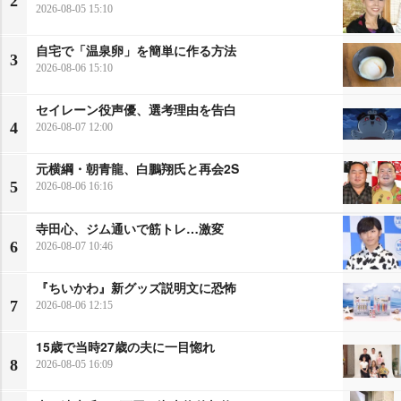
2
2026-08-05 15:10
自宅で「温泉卵」を簡単に作る方法
3
2026-08-06 15:10
セイレーン役声優、選考理由を告白
4
2026-08-07 12:00
元横綱・朝青龍、白鵬翔氏と再会2S
5
2026-08-06 16:16
寺田心、ジム通いで筋トレ…激変
6
2026-08-07 10:46
『ちいかわ』新グッズ説明文に恐怖
7
2026-08-06 12:15
15歳で当時27歳の夫に一目惚れ
8
2026-08-05 16:09