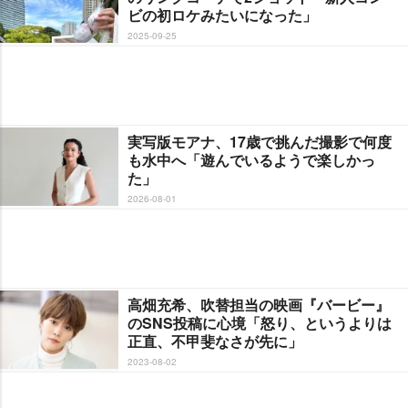
ビの初ロケみたいになった」
2025-09-25
実写版モアナ、17歳で挑んだ撮影で何度
も水中へ「遊んでいるようで楽しかっ
た」
2026-08-01
高畑充希、吹替担当の映画『バービー』
のSNS投稿に心境「怒り、というよりは
正直、不甲斐なさが先に」
2023-08-02