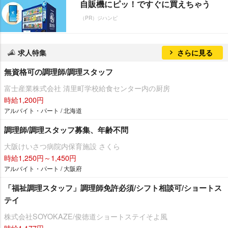
自販機にピッ！ですぐに買えちゃう
（PR）ジハンピ
求人特集
さらに見る
無資格可の調理師/調理スタッフ
富士産業株式会社 清里町学校給食センター内の厨房
時給1,200円
アルバイト・パート / 北海道
調理師/調理スタッフ募集、年齢不問
大阪けいさつ病院内保育施設 さくら
時給1,250円～1,450円
アルバイト・パート / 大阪府
「福祉調理スタッフ」調理師免許必須/シフト相談可/ショートス
テイ
株式会社SOYOKAZE/俊徳道ショートステイそよ風
時給1,177円