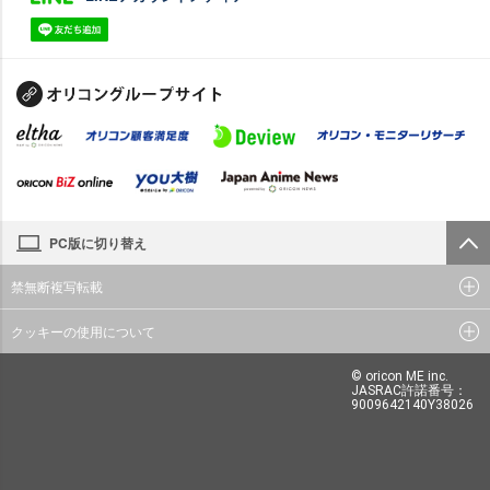
PC版に切り替え
禁無断複写転載
クッキーの使用について
© oricon ME inc.
JASRAC許諾番号：
9009642140Y38026