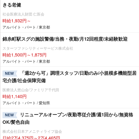
きる老健
社会医療法人財団 仁医会
時給1,932円～
アルバイト・パート / 東京都
錦糸町駅スグの施設警備/当務・夜勤/月12回程度/未経験歓迎
スターツファシリティーサービス株式会社
時給1,500円～1,875円
アルバイト・パート / 東京都
「週2から可」調理スタッフ/日勤のみ/小規模多機能型居
NEW
宅介護/社会保障完備
医療法人悠山会/ファミリア千代田
時給1,140円
アルバイト・パート / 愛知県
リニューアルオープン/夜勤専従介護/週1回から/無資格
NEW
OK/髪色自由
株式会社日本アメニティライフ協会
日給2万4,375円～2万4,465円