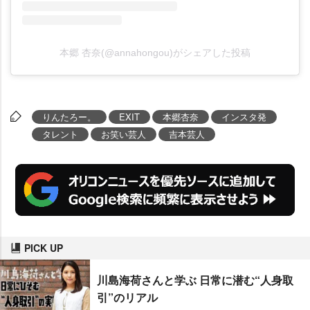
本郷 杏奈(@annahongou)がシェアした投稿
りんたろー。
EXIT
本郷杏奈
インスタ発
タレント
お笑い芸人
吉本芸人
PICK UP
川島海荷さんと学ぶ 日常に潜む“人身取
引”のリアル