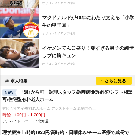
オリコンタイアップ特集
マクドナルドが40年にわたり支える「小学
生の甲子園」
オリコンタイアップ特集
イケメンてんこ盛り！尊すぎる男子の純情
ラブに胸キュン
オリコンタイアップ特集
求人特集
さらに見る
「週1から可」調理スタッフ/調理師免許必須/シフト相談
NEW
可/住宅型有料老人ホーム
有限会社アイ/有料老人ホーム アシストホーム 真駒内の丘
時給1,100円～1,200円
アルバイト・パート / 北海道
理学療法士/時給1932円/高時給・日曜休み/チーム医療で成長で