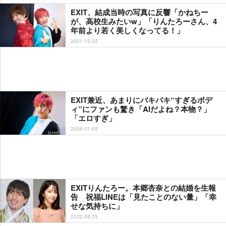
EXIT、結成当時の写真に反響「かねちー
が、高校生みたいw」「りんたろーさん、4
年前より若く美しくなってる！」
2021-12-22
EXIT兼近、あまりにバキバキ“すぎるボデ
ィ”にファンも驚き「AIだよね？本物？」
「エロすぎ」
2026-01-05
EXITりんたろー。本郷杏奈との結婚を生報
告 祝福LINEは「見たことのない量」「幸
せな気持ちに」
2022-08-25