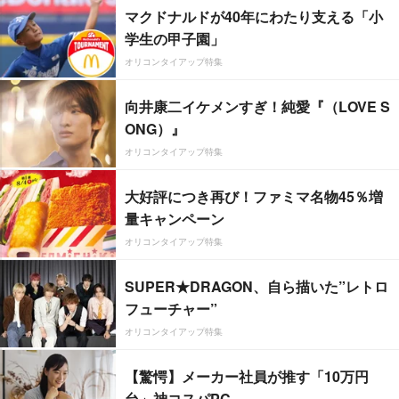
マクドナルドが40年にわたり支える「小
学生の甲子園」
オリコンタイアップ特集
向井康二イケメンすぎ！純愛『（LOVE S
ONG）』
オリコンタイアップ特集
大好評につき再び！ファミマ名物45％増
量キャンペーン
オリコンタイアップ特集
SUPER★DRAGON、自ら描いた”レトロ
フューチャー”
オリコンタイアップ特集
【驚愕】メーカー社員が推す「10万円
台」神コスパPC