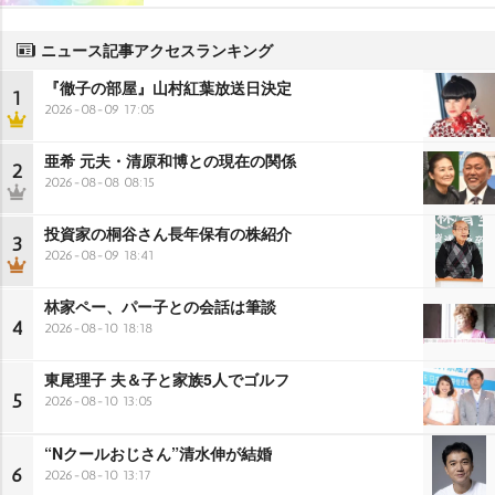
ニュース記事アクセスランキング
『徹子の部屋』山村紅葉放送日決定
1
2026-08-09 17:05
亜希 元夫・清原和博との現在の関係
2
2026-08-08 08:15
投資家の桐谷さん長年保有の株紹介
3
2026-08-09 18:41
林家ペー、パー子との会話は筆談
4
2026-08-10 18:18
東尾理子 夫＆子と家族5人でゴルフ
5
2026-08-10 13:05
“Nクールおじさん”清水伸が結婚
6
2026-08-10 13:17