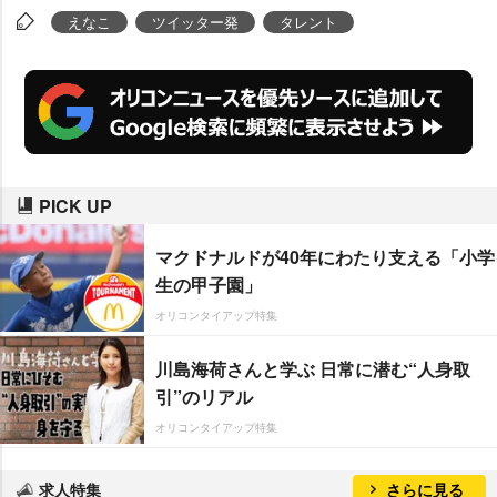
る。
えなこ
ツイッター発
タレント
PICK UP
マクドナルドが40年にわたり支える「小学
生の甲子園」
オリコンタイアップ特集
川島海荷さんと学ぶ 日常に潜む“人身取
引”のリアル
オリコンタイアップ特集
求人特集
さらに見る