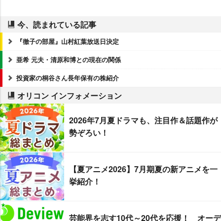
今、読まれている記事
『徹子の部屋』山村紅葉放送日決定
亜希 元夫・清原和博との現在の関係
投資家の桐谷さん長年保有の株紹介
オリコン インフォメーション
2026年7月夏ドラマも、注目作＆話題作が
勢ぞろい！
【夏アニメ2026】7月期夏の新アニメを一
挙紹介！
芸能界を志す10代～20代を応援！ オーデ