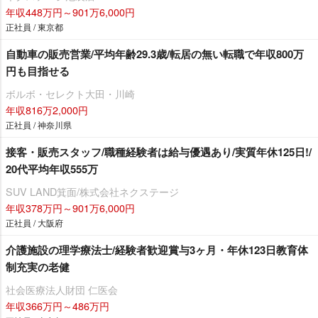
年収448万円～901万6,000円
正社員 / 東京都
自動車の販売営業/平均年齢29.3歳/転居の無い転職で年収800万
円も目指せる
ボルボ・セレクト大田・川崎
年収816万2,000円
正社員 / 神奈川県
接客・販売スタッフ/職種経験者は給与優遇あり/実質年休125日!/
20代平均年収555万
SUV LAND箕面/株式会社ネクステージ
年収378万円～901万6,000円
正社員 / 大阪府
介護施設の理学療法士/経験者歓迎賞与3ヶ月・年休123日教育体
制充実の老健
社会医療法人財団 仁医会
年収366万円～486万円