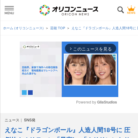
ホーム (オリコンニュース)
芸能 TOP
えなこ『ドラゴンボール』人造人間18号に
このニュースを見る
arrow_forward_ios
Powered by 
GliaStudios
M
ニュース
SNS発
u
t
えなこ『ドラゴンボール』人造人間18号に 圧
e