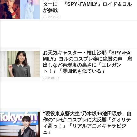
ターに 『SPY×FAMILY』ロイド＆ヨル
が参戦
2022-12-28
お天気キャスター・檜山沙耶『SPY×FA
MILY』ヨルのコスプレ姿に絶賛の声 肩
出しなど再現度の高さに「エレガン
ト！」「雰囲気も似ている」
2022-06-27
“現役東京藝大生”乃木坂46池田瑛紗、自
作の“レゼ”コスプレに大反響「クオリテ
ィ高っ！」「リアルアニメキャラビジ
ュ」