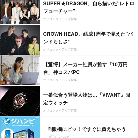
SUPER★DRAGON、自ら描いた”レトロ
フューチャー”
オリコンタイアップ特集
CROWN HEAD、結成1周年で見えた”バ
ンドらしさ”
オリコンタイアップ特集
【驚愕】メーカー社員が推す「10万円
台」神コスパPC
オリコンタイアップ特集
一番似合う登場人物は…『VIVANT』限
定ウオッチ
オリコンタイアップ特集
自販機にピッ！ですぐに買えちゃう
（PR）ジハンピ