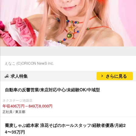
えなこ (C)ORICON NewS inc.
求人特集
さらに見る
自動車の反響営業/来店対応中心/未経験OK/中域型
ネクステージ池袋店
年収406万円～849万8,000円
正社員 / 東京都
蕎麦しゃぶ総本家 浪花そばのホールスタッフ/経験者優遇/月給2
4〜35万円