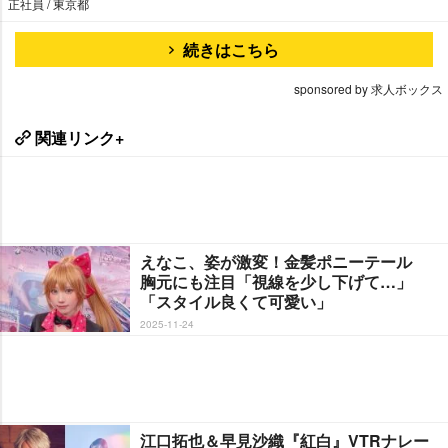
正社員 / 東京都
続きはこちら
sponsored by 求人ボックス
関連リンク+
えなこ、姿が激変！金髪ポニーテール
胸元にも注目「視線を少し下げて…」
「スタイル良くて可愛い」
2025-11-24
江口拓也＆早見沙織『紅白』VTRナレー