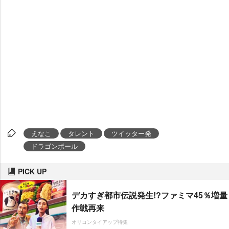
えなこ
タレント
ツイッター発
ドラゴンボール
PICK UP
デカすぎ都市伝説発生!?ファミマ45％増量
作戦再来
オリコンタイアップ特集