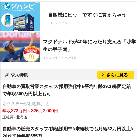
自販機にピッ！ですぐに買えちゃう
（PR）ジハンピ
マクドナルドが40年にわたり支える「小学
生の甲子園」
オリコンタイアップ特集
求人特集
さらに見る
自動車の買取営業スタッフ/採用強化中!/平均年齢29.3歳/固定給
で年収800万円以上も可
ネクステージ札幌厚別店
年収378万円～826万2,000円
正社員 / 北海道
自動車の販売スタッフ/積極採用中!/未経験でも月給32万円以上!/
20代平均年収555万