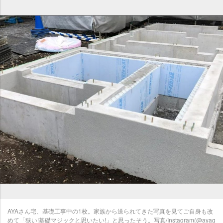
AYAさん宅、基礎工事中の1枚。家族から送られてきた写真を見てご自身も改
めて「狭い!基礎マジックと思いたい!」と思ったそう。写真/Instagram(@ayag