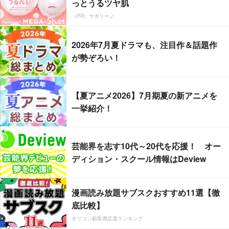
っとうるツヤ肌
（PR）サボリーノ
2026年7月夏ドラマも、注目作＆話題作
が勢ぞろい！
【夏アニメ2026】7月期夏の新アニメを
一挙紹介！
芸能界を志す10代～20代を応援！ オー
ディション・スクール情報はDeview
漫画読み放題サブスクおすすめ11選【徹
底比較】
オリコン顧客満足度ランキング