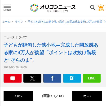
ホーム
ライフ
子どもが絶句した狭小地→完成した開放感ある家に4万人が羨望「
ニュース
ライフ
子どもが絶句した狭小地→完成した開放感あ
る家に4万人が羨望「ポイントは吹抜け階段
と“そらのま”」
2023-05-26 16:00
（画像：1／15）
前へ
次へ