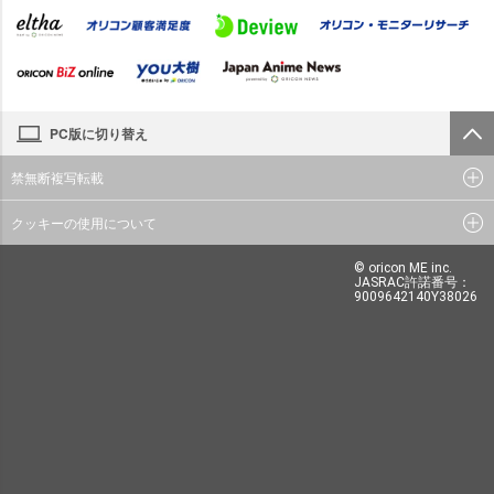
PC版に切り替え
禁無断複写転載
クッキーの使用について
© oricon ME inc.
JASRAC許諾番号：
9009642140Y38026