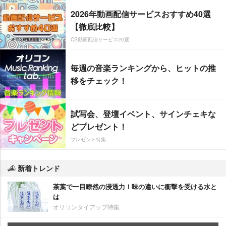
2026年動画配信サービスおすすめ40選
【徹底比較】
CS動画配信サービス20選
毎週の音楽ランキングから、ヒットの推
移をチェック！
試写会、登壇イベント、サインチェキな
どプレゼント！
プレゼント特集
新着トレンド
茶葉で一目瞭然の浸透力！味の違いに衝撃を受ける水と
は
オリコンタイアップ特集