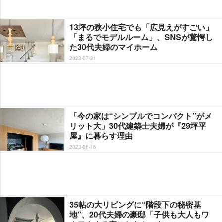
13坪の狭小住宅でも「広見えがすごい」
「まるでモデルルーム」、SNSが驚愕し
た30代夫婦のマイホーム
2023-07-21
「今の家は“シンプルでコンパクト”がメ
リット大」30代建築士夫婦が『29坪平
屋』に暮らす理由
2023-06-16
35帖の大リビングに“階段下の秘密基
地”、20代夫婦の豪邸「子供も大人もワ