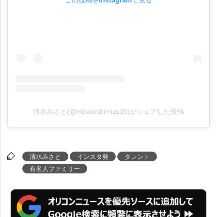
清水みさと(@misatoshimizu35)がシェアした投稿
清水みさと
インスタ発
タレント
有名人ファミリー