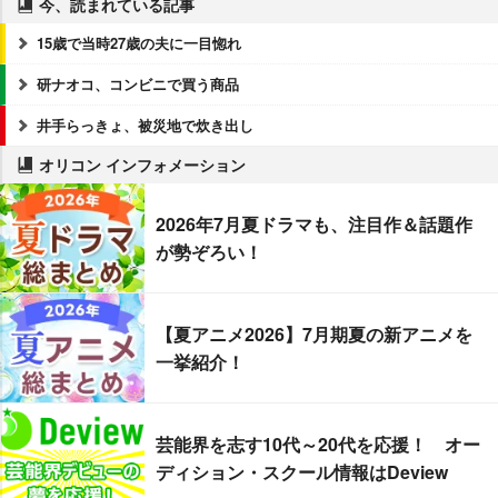
今、読まれている記事
15歳で当時27歳の夫に一目惚れ
研ナオコ、コンビニで買う商品
井手らっきょ、被災地で炊き出し
オリコン インフォメーション
2026年7月夏ドラマも、注目作＆話題作
が勢ぞろい！
【夏アニメ2026】7月期夏の新アニメを
一挙紹介！
芸能界を志す10代～20代を応援！ オー
ディション・スクール情報はDeview