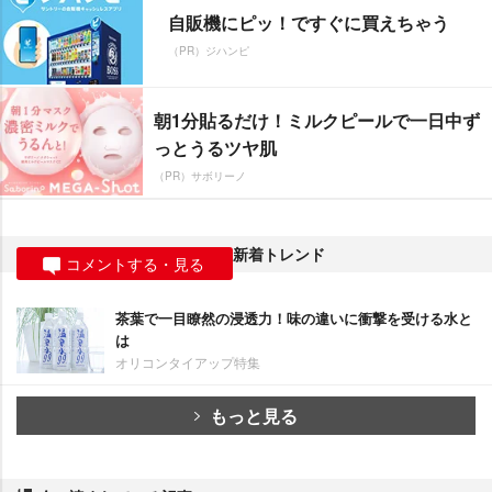
自販機にピッ！ですぐに買えちゃう
（PR）ジハンピ
朝1分貼るだけ！ミルクピールで一日中ず
っとうるツヤ肌
（PR）サボリーノ
新着トレンド
コメントする・見る
茶葉で一目瞭然の浸透力！味の違いに衝撃を受ける水と
は
オリコンタイアップ特集
もっと見る