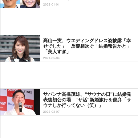
2023-01-01
高山一実、ウエディングドレス姿披露「幸
せでした」 反響相次ぐ「結婚報告かと」
「美人すぎ」
2024-05-04
サバンナ高橋茂雄、“サウナの日”に結婚発
表後初公の場 “サ活”新婚旅行を熱弁「サ
ウナしか行ってない（笑）」
2023-03-07