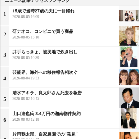
ニュース記事アクセスランキング
15歳で当時27歳の夫に一目惚れ
1
2026-08-05 16:09
研ナオコ、コンビニで買う商品
2
2026-08-05 15:10
井手らっきょ、被災地で炊き出し
3
2026-08-05 10:39
芸能界、海外への移住報告相次ぐ
4
2026-08-04 19:53
清水アキラ、良太郎さん死去を報告
5
2026-08-02 16:45
山口達也氏 3.4万円の湘南物件契約
6
2026-08-03 12:18
片岡鶴太郎、自家農園での“発見”