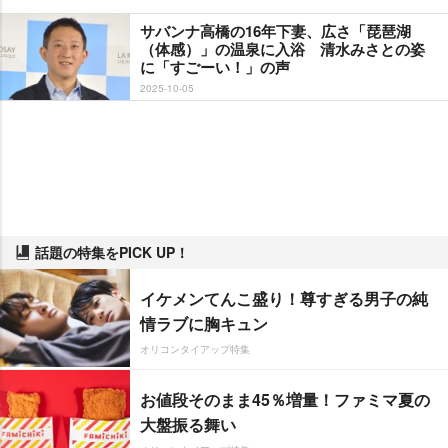
サバンナ高橋の16年下妻、広さ「琵琶湖
（体感）」の温泉に入浴 清水みさとの姿
に「すごーい！」の声
2025-10-05
話題の特集をPICK UP！
イケメンてんこ盛り！尊すぎる男子の純
情ラブに胸キュン
オリコンタイアップ特集
お値段そのまま45％増量！ファミマ夏の
大盤振る舞い