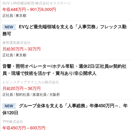
SUV LAND横浜町田/株式会社ネクステージ
年収448万円～901万6,000円
正社員 / 東京都
EVなど最先端領域を支える「人事労務」フレックス勤
NEW
務可
東和電気株式会社
月給30万円～32万円
正社員 / 東京都
音響・照明オペレーター/ホテル常駐・週休2日/正社員or契約社
員・現場で技術を活かす・賞与あり/非公開求人
ヒビノメディアテクニカル株式会社
月給20万円～36万円
正社員 / 契約社員 / 派遣社員 / 大阪府
グループ全体を支える「人事総務」年俸450万円～、年
NEW
休120日
TPK株式会社
年収450万円～600万円