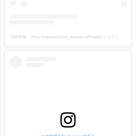
川栄李奈 Rina Kawaei(@rina_kawaei.official)がシェアした投稿