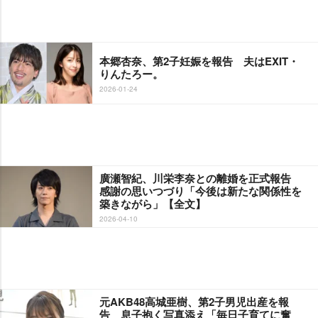
本郷杏奈、第2子妊娠を報告 夫はEXIT・
りんたろー。
2026-01-24
廣瀬智紀、川栄李奈との離婚を正式報告
感謝の思いつづり「今後は新たな関係性を
築きながら」【全文】
2026-04-10
元AKB48高城亜樹、第2子男児出産を報
告 息子抱く写真添え「毎日子育てに奮