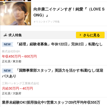
向井康二イケメンすぎ！純愛『（LOVE S
ONG）』
オリコンタイアップ特集
求人特集
さらに見る
「経理」経験者募集」年休122日」完休2日 」転勤なし
NEW
株式会社Enjin
年収450万円～600万円
正社員 / 東京都
「国際事業部スタッフ」英語力を活かす/転勤なし/送迎
NEW
バスあり
三和パッキング工業株式会社
月給30万円～40万円
正社員 / 大阪府
業界未経験OK!採用強化中!/営業スタッフ/20代平均年収555万