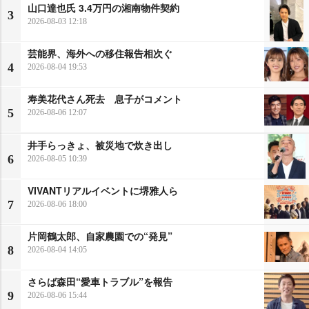
山口達也氏 3.4万円の湘南物件契約
3
2026-08-03 12:18
芸能界、海外への移住報告相次ぐ
4
2026-08-04 19:53
寿美花代さん死去 息子がコメント
5
2026-08-06 12:07
井手らっきょ、被災地で炊き出し
6
2026-08-05 10:39
VIVANTリアルイベントに堺雅人ら
7
2026-08-06 18:00
片岡鶴太郎、自家農園での“発見”
8
2026-08-04 14:05
さらば森田“愛車トラブル”を報告
9
2026-08-06 15:44