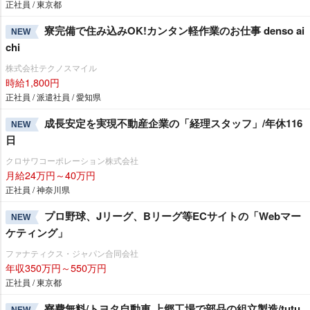
正社員 / 東京都
寮完備で住み込みOK!カンタン軽作業のお仕事 denso ai
NEW
chi
株式会社テクノスマイル
時給1,800円
正社員 / 派遣社員 / 愛知県
成長安定を実現不動産企業の「経理スタッフ」/年休116
NEW
日
クロサワコーポレーション株式会社
月給24万円～40万円
正社員 / 神奈川県
プロ野球、Jリーグ、Bリーグ等ECサイトの「Webマー
NEW
ケティング」
ファナティクス・ジャパン合同会社
年収350万円～550万円
正社員 / 東京都
寮費無料/トヨタ自動車 上郷工場で部品の組立製造/tutu