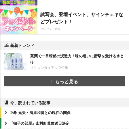
試写会、登壇イベント、サインチェキな
どプレゼント！
プレゼント特集
新着トレンド
茶葉で一目瞭然の浸透力！味の違いに衝撃を受ける水と
は
オリコンタイアップ特集
もっと見る
今、読まれている記事
亜希 元夫・清原和博との現在の関係
『徹子の部屋』山村紅葉放送日決定