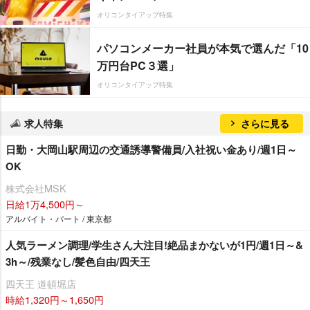
オリコンタイアップ特集
パソコンメーカー社員が本気で選んだ「10
万円台PC３選」
オリコンタイアップ特集
求人特集
さらに見る
日勤・大岡山駅周辺の交通誘導警備員/入社祝い金あり/週1日～
OK
株式会社MSK
日給1万4,500円～
アルバイト・パート / 東京都
人気ラーメン調理/学生さん大注目!絶品まかないが1円/週1日～&
3h～/残業なし/髪色自由/四天王
四天王 道頓堀店
時給1,320円～1,650円