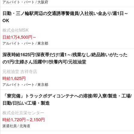
アルバイト・パート / 大阪府
日勤・三ノ輪駅周辺の交通誘導警備員/入社祝い金あり/週1日～
OK
株式会社MSK
日給1万4,500円～
アルバイト・パート / 東京都
深夜時給1625円!深夜帯だけ!週1～/残業なし/絶品賄いがたった
の1円/主婦さん活躍中!/扶養内可/元祖油堂
元祖油堂 吉祥寺店
時給1,625円
アルバイト・パート / 東京都
「寮完備」トラックボディコンテナへの溶接/即入寮/製造・工場/
日勤/日払い/工場・製造
株式会社京栄センター
時給1,720円～2,150円
派遣社員 / 北海道