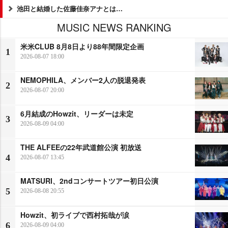
池田と結婚した佐藤佳奈アナとは…
MUSIC NEWS RANKING
米米CLUB 8月8日より88年間限定企画
1
2026-08-07 18:00
NEMOPHILA、メンバー2人の脱退発表
2
2026-08-07 20:00
6月結成のHowzit、リーダーは未定
3
2026-08-09 04:00
THE ALFEEの22年武道館公演 初放送
4
2026-08-07 13:45
MATSURI、2ndコンサートツアー初日公演
5
2026-08-08 20:55
Howzit、初ライブで西村拓哉が涙
6
2026-08-09 04:00