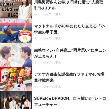
川島海荷さんと学ぶ 日常に潜む“人身取
引”のリアル
オリコンタイアップ特集
マクドナルドが40年にわたり支える「小
学生の甲子園」
オリコンタイアップ特集
森崎ウィン×向井康二“両片思い”にキュン
が止まらん！
オリコンタイアップ特集
デカすぎ都市伝説発生!?ファミマ45％増
量作戦再来
オリコンタイアップ特集
SUPER★DRAGON、自ら描いた”レトロ
フューチャー”