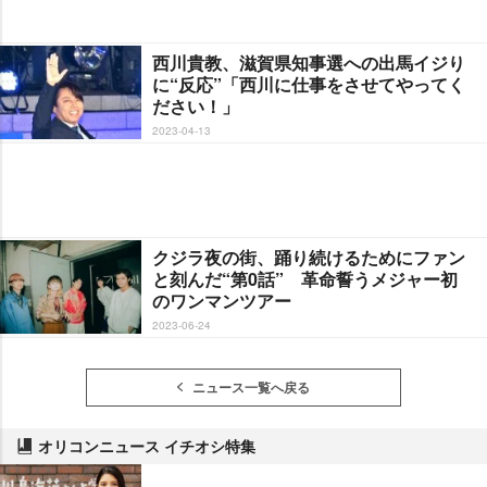
西川貴教、滋賀県知事選への出馬イジり
に“反応”「西川に仕事をさせてやってく
ださい！」
2023-04-13
クジラ夜の街、踊り続けるためにファン
と刻んだ“第0話” 革命誓うメジャー初
のワンマンツアー
2023-06-24
ニュース一覧へ戻る
オリコンニュース イチオシ特集