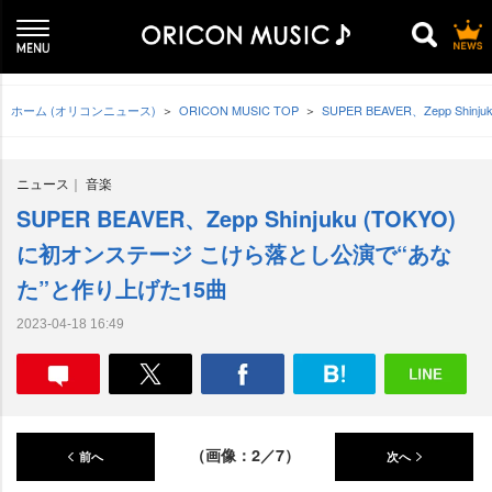
ホーム (オリコンニュース)
ORICON MUSIC TOP
SUPER BEAVER、Zepp S
ニュース
音楽
SUPER BEAVER、Zepp Shinjuku (TOKYO)
に初オンステージ こけら落とし公演で“あな
た”と作り上げた15曲
2023-04-18 16:49
（画像：2／7）
前へ
次へ