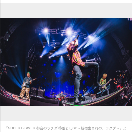
『SUPER BEAVER 都会のラクダ 柿落としSP～新宿生まれの、ラクダ～』よ