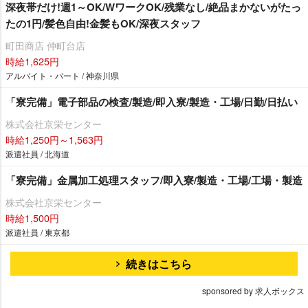
深夜帯だけ!週1～OK/WワークOK/残業なし/絶品まかないがたっ
たの1円/髪色自由!金髪もOK/深夜スタッフ
町田商店 仲町台店
時給1,625円
アルバイト・パート / 神奈川県
「寮完備」電子部品の検査/製造/即入寮/製造・工場/日勤/日払い
株式会社京栄センター
時給1,250円～1,563円
派遣社員 / 北海道
「寮完備」金属加工処理スタッフ/即入寮/製造・工場/工場・製造
株式会社京栄センター
時給1,500円
派遣社員 / 東京都
続きはこちら
sponsored by 求人ボックス