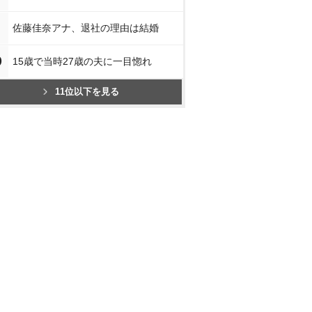
佐藤佳奈アナ、退社の理由は結婚
0
15歳で当時27歳の夫に一目惚れ
11位以下を見る