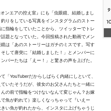
M
9
東海オンエアの控え室』にも「虫眼鏡、結婚しまし
u
t
、釣りをしている写真をインスタグラムのストー
1
e
指に指輪をしていたことから、ツイッターでトレ
で話題となっていた。今回投稿された動画でメン
眼鏡は「あのストーリーはガチのミスです。写す
。そして唐突に「結婚しました！」とメンバーに
メンバーたちは「えー！」と驚きの声を上げた。
「YouTuberだからしばらく内緒にしといて、
えていたそうだが、彼女のお父さんたちと一緒に
さんの前で指輪をつけないなんて変じゃん？お嫁
れで魚が釣れて）楽しくなっちゃって『いえー
大きい魚が釣れたから、インスタに上げちゃうじ