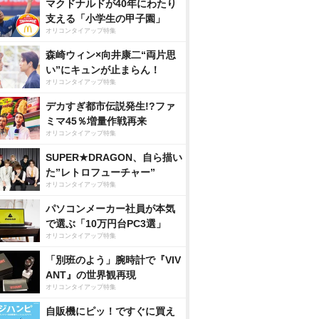
マクドナルドが40年にわたり
支える「小学生の甲子園」
オリコンタイアップ特集
森崎ウィン×向井康二“両片思
い”にキュンが止まらん！
オリコンタイアップ特集
デカすぎ都市伝説発生!?ファ
ミマ45％増量作戦再来
オリコンタイアップ特集
SUPER★DRAGON、自ら描い
た”レトロフューチャー”
オリコンタイアップ特集
パソコンメーカー社員が本気
で選ぶ「10万円台PC3選」
オリコンタイアップ特集
「別班のよう」腕時計で『VIV
ANT』の世界観再現
オリコンタイアップ特集
自販機にピッ！ですぐに買え