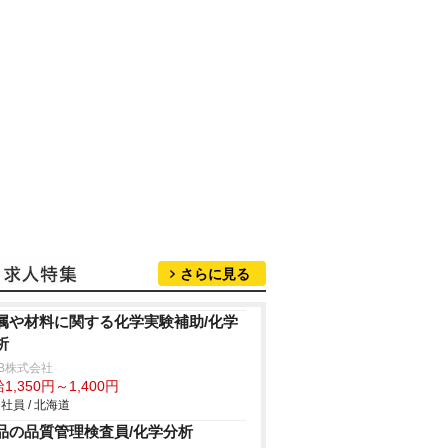
さらに見る
属や材料に関する化学実験補助/化学
析
B株式会社
1,350円～1,400円
社員 / 北海道
品の品質管理検査員/化学分析