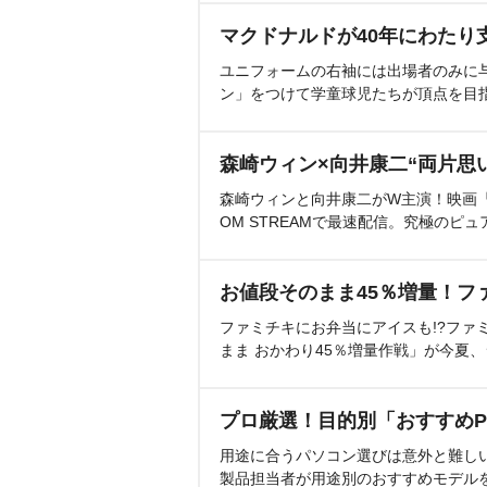
マクドナルドが40年にわたり
ユニフォームの右袖には出場者のみに
ン」をつけて学童球児たちが頂点を目
森崎ウィン×向井康二“両片思
森崎ウィンと向井康二がW主演！映画『（L
OM STREAMで最速配信。究極のピュ
お値段そのまま45％増量！フ
ファミチキにお弁当にアイスも!?ファ
まま おかわり45％増量作戦」が今夏
プロ厳選！目的別「おすすめP
用途に合うパソコン選びは意外と難し
製品担当者が用途別のおすすめモデル