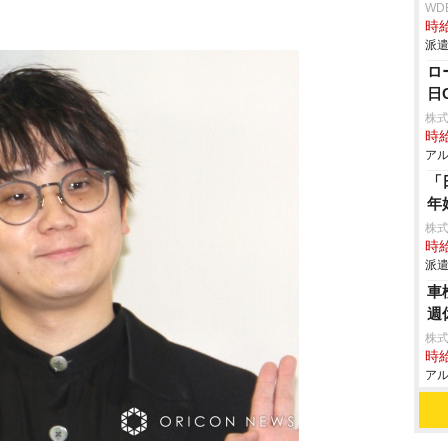
WD
時給
派遣
ロ
日
株式
時給
アル
「
年
株
時給
派遣
車
週
株式
時給
アル