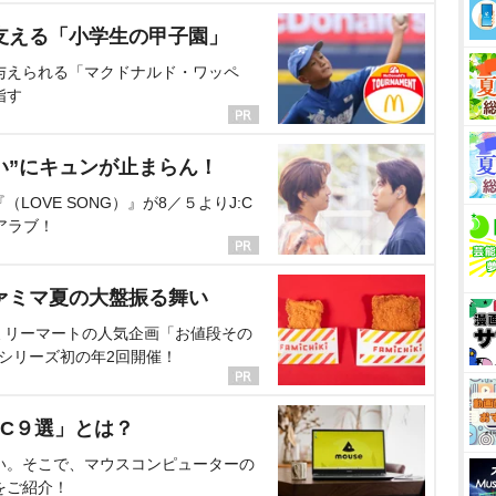
支える「小学生の甲子園」
与えられる「マクドナルド・ワッペ
指す
い”にキュンが止まらん！
OVE SONG）』が8／５よりJ:C
アラブ！
ァミマ夏の大盤振る舞い
ミリーマートの人気企画「お値段その
、シリーズ初の年2回開催！
C９選」とは？
い。そこで、マウスコンピューターの
をご紹介！