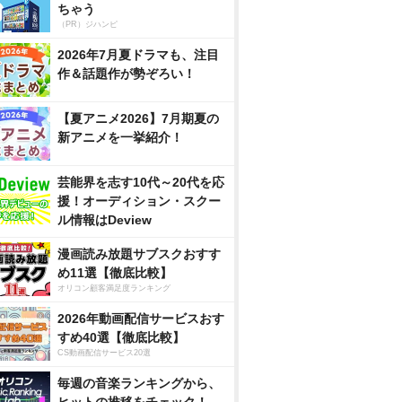
ちゃう
（PR）ジハンピ
2026年7月夏ドラマも、注目
作＆話題作が勢ぞろい！
【夏アニメ2026】7月期夏の
新アニメを一挙紹介！
芸能界を志す10代～20代を応
援！オーディション・スクー
ル情報はDeview
漫画読み放題サブスクおすす
め11選【徹底比較】
オリコン顧客満足度ランキング
2026年動画配信サービスおす
すめ40選【徹底比較】
CS動画配信サービス20選
毎週の音楽ランキングから、