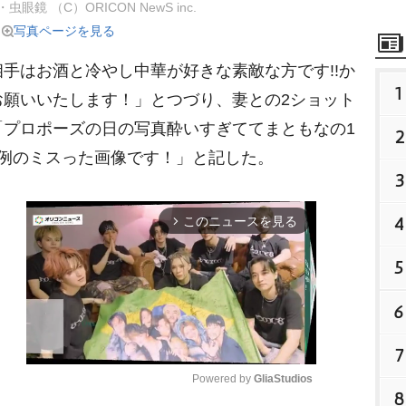
眼鏡 （C）ORICON NewS inc.
写真ページを見る
手はお酒と冷やし中華が好きな素敵な方です!!か
1
お願いいたします！」とつづり、妻との2ショット
プロポーズの日の写真酔いすぎててまともなの1
2
は例のミスった画像です！」と記した。
3
4
このニュースを見る
arrow_forward_ios
5
6
7
Powered by 
GliaStudios
8