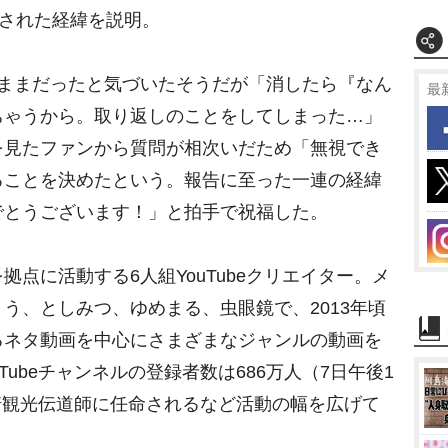
プされた経緯を説明。
ままだったと気づいたそうだが「消したら『なん
最
ちゃうから。取り返しのことをしてしまった…」
を見たファンから質問が相次いだため「無視でき
ることを決めたという。報告に至った一連の経緯
でとうございます！」と拍手で祝福した。
点に活動する6人組YouTubeクリエイター。メ
う、としみつ、ゆめまる、虫眼鏡で、2013年頃
るネタ動画を中心にさまざまなジャンルの動画を
Tubeチャンネルの登録者数は686万人（7日午後1
岡崎観光伝道師に任命されるなど活動の幅を広げて