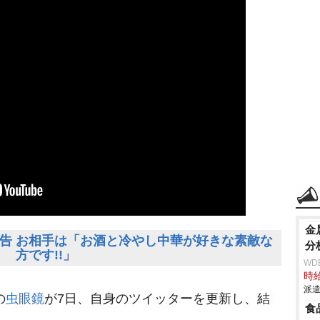
金
告 お相手は「お酒と冷やし中華が好きな素敵な
分
方です!!」
WD
時給
派遣
の
虫眼鏡
が7日、自身のツイッターを更新し、結
食