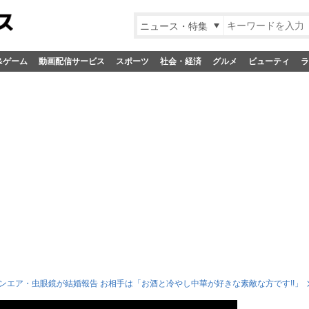
ニュース・特集
&ゲーム
動画配信サービス
スポーツ
社会・経済
グルメ
ビューティ
ラ
ンエア・虫眼鏡が結婚報告 お相手は「お酒と冷やし中華が好きな素敵な方です!!」