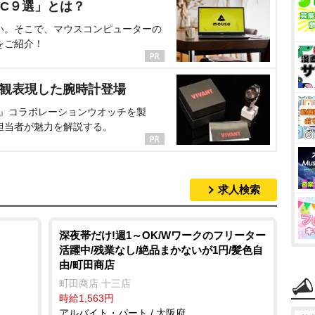
C９選」とは？
い。そこで、マウスコンピューターの
をご紹介！
界観表現した腕時計登場
NT』コラボレーションウオッチを製
担当者が魅力を解説する。
求人検索
深夜帯だけ!週1～OK/Wワークのフリーター
活躍中/残業なし/絶品まかないが1円/髪色自
由/町田商店
町田商店 十三店
時給1,563円
アルバイト・パート / 大阪府