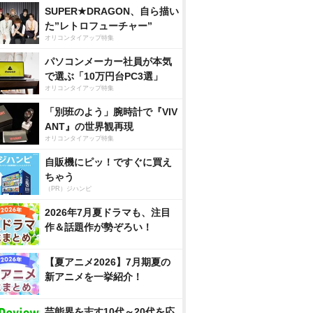
SUPER★DRAGON、自ら描い
た”レトロフューチャー”
オリコンタイアップ特集
パソコンメーカー社員が本気
で選ぶ「10万円台PC3選」
オリコンタイアップ特集
「別班のよう」腕時計で『VIV
ANT』の世界観再現
オリコンタイアップ特集
自販機にピッ！ですぐに買え
ちゃう
（PR）ジハンピ
2026年7月夏ドラマも、注目
作＆話題作が勢ぞろい！
【夏アニメ2026】7月期夏の
新アニメを一挙紹介！
芸能界を志す10代～20代を応