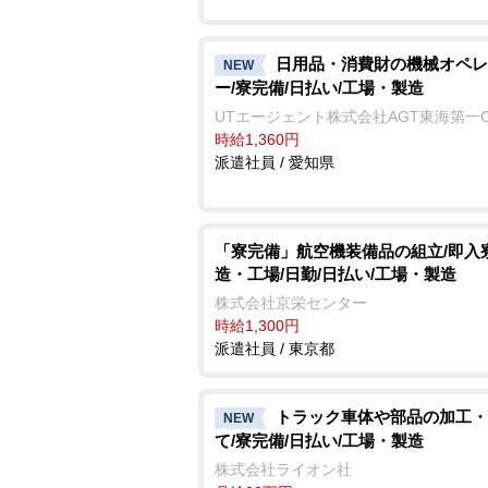
日用品・消費財の機械オペレ
NEW
ー/寮完備/日払い/工場・製造
UTエージェント株式会社AGT東海第一
時給1,360円
派遣社員 / 愛知県
「寮完備」航空機装備品の組立/即入寮
造・工場/日勤/日払い/工場・製造
株式会社京栄センター
時給1,300円
派遣社員 / 東京都
トラック車体や部品の加工・
NEW
て/寮完備/日払い/工場・製造
株式会社ライオン社