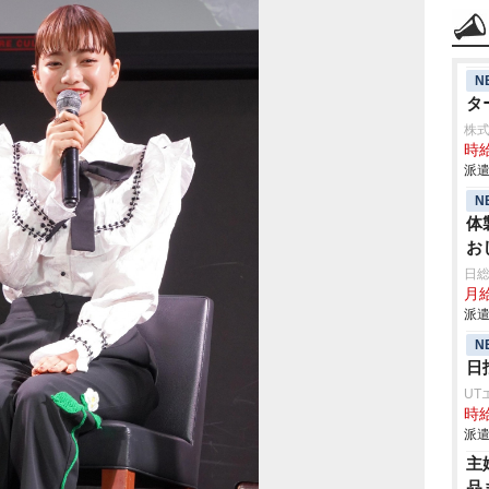
N
タ
株
時給
派遣
N
体
お
業
日
月給
派遣
N
日
UT
時給
派遣
主
品