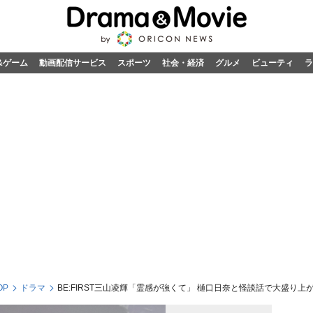
&ゲーム
動画配信サービス
スポーツ
社会・経済
グルメ
ビューティ
ラ
OP
ドラマ
BE:FIRST三山凌輝「霊感が強くて」 樋口日奈と怪談話で大盛り上