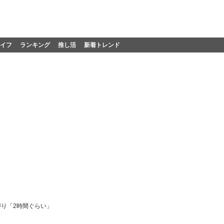
イフ
ランキング
推し活
新着トレンド
がり「2時間ぐらい」