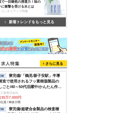
葉で一目瞭然の浸透力！味の
いに衝撃を受ける水とは
リコンタイアップ特集
新着トレンドをもっと見る
さらに見る
寮完備/「鶴見/新子安駅」半導
EW
製造で使用されるフッ素樹脂製品の
しごと/40～50代活躍中/かんたん作
/給与前渡しOK
総工産株式会社
35万7,000円
社員 / 神奈川県
寮完備/超硬合金製品の検査梱
EW