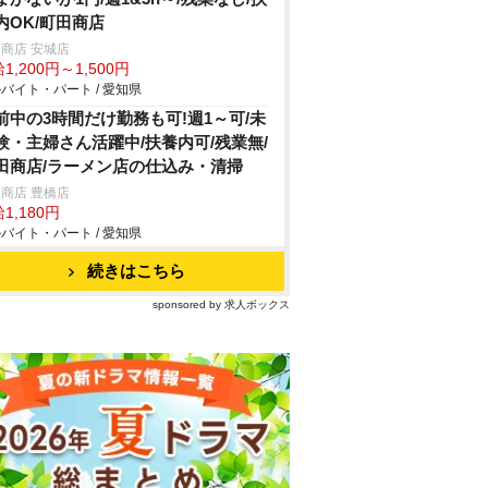
内OK/町田商店
商店 安城店
1,200円～1,500円
バイト・パート / 愛知県
前中の3時間だけ勤務も可!週1～可/未
験・主婦さん活躍中/扶養内可/残業無/
田商店/ラーメン店の仕込み・清掃
商店 豊橋店
1,180円
バイト・パート / 愛知県
続きはこちら
sponsored by 求人ボックス