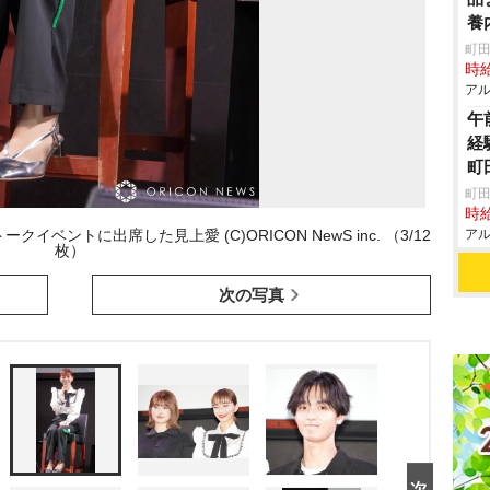
養
町田
時給
アル
午
経
町
町田
時給
ントに出席した見上愛 (C)ORICON NewS inc. （3/12
アル
枚）
次の写真