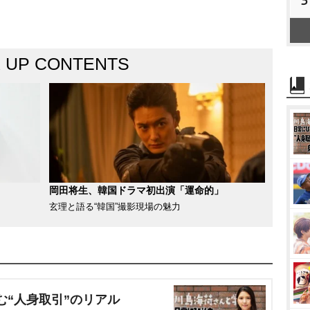
K UP CONTENTS
岡田将生、韓国ドラマ初出演「運命的」
玄理と語る“韓国”撮影現場の魅力
む“人身取引”のリアル