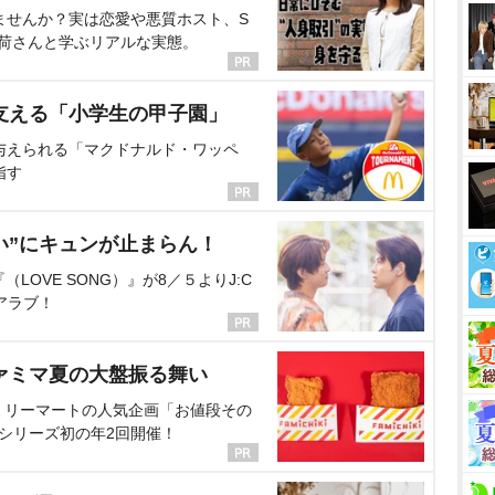
ませんか？実は恋愛や悪質ホスト、S
海荷さんと学ぶリアルな実態。
支える「小学生の甲子園」
与えられる「マクドナルド・ワッペ
指す
い”にキュンが止まらん！
OVE SONG）』が8／５よりJ:C
アラブ！
ァミマ夏の大盤振る舞い
ミリーマートの人気企画「お値段その
、シリーズ初の年2回開催！