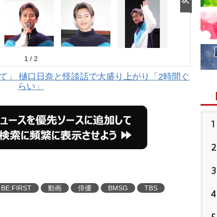
1 / 2
強くて」 樋口日奈と怪談話で大盛り上がり「2時間ぐ
らい」
1
2
3
BE:FIRST
動画
俳優
BMSG
TBS
4
5