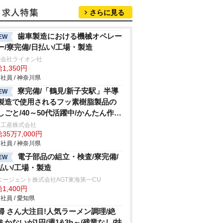
さらに見る
歯車製造における機械オペレー
EW
ー/寮完備/日払い/工場・製造
式会社ライオン社
1,350円
社員 / 神奈川県
寮完備/「鶴見/新子安駅」半導
EW
製造で使用されるフッ素樹脂製品の
しごと/40～50代活躍中/かんたん作
/給与前渡しOK
総工産株式会社
35万7,000円
社員 / 神奈川県
電子部品の組立・検査/寮完備/
EW
払い/工場・製造
エージェント株式会社AGT東海第一CU
1,400円
社員 / 愛知県
婦 さん大注目!人気ラーメン調理/絶
まかないが1円/週1&3h～/残業なし/扶