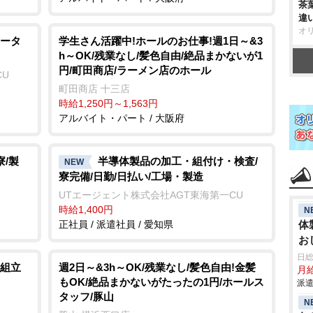
茶
違
オ
ータ
学生さん活躍中!ホールのお仕事!週1日～&3
h～OK/残業なし/髪色自由/絶品まかないが1
円/町田商店/ラーメン店のホール
CU
町田商店 十三店
時給1,250円～1,563円
アルバイト・パート / 大阪府
/製
半導体製品の加工・組付け・検査/
NEW
寮完備/日勤/日払い/工場・製造
UTエージェント株式会社AGT東海第一CU
時給1,400円
N
正社員 / 派遣社員 / 愛知県
体
お
業
日
組立
週2日～&3h～OK/残業なし/髪色自由!金髪
月給
もOK/絶品まかないがたったの1円/ホールス
派遣
タッフ/豚山
N