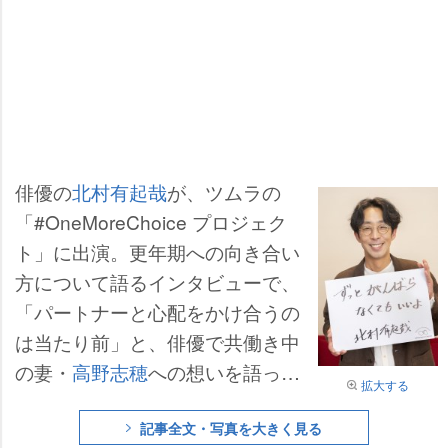
俳優の
北村有起哉
が、ツムラの
「#OneMoreChoice プロジェク
ト」に出演。更年期への向き合い
方について語るインタビューで、
「パートナーと心配をかけ合うの
は当たり前」と、俳優で共働き中
の妻・
高野志穂
への想いを語っ
拡大する
た。
記事全文・写真を大きく見る