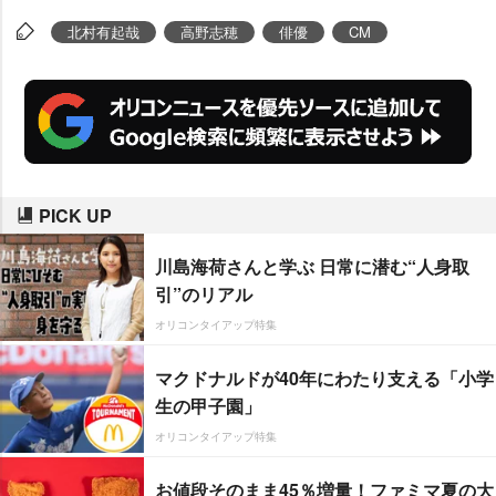
北村有起哉
高野志穂
俳優
CM
PICK UP
川島海荷さんと学ぶ 日常に潜む“人身取
引”のリアル
オリコンタイアップ特集
マクドナルドが40年にわたり支える「小学
生の甲子園」
オリコンタイアップ特集
お値段そのまま45％増量！ファミマ夏の大