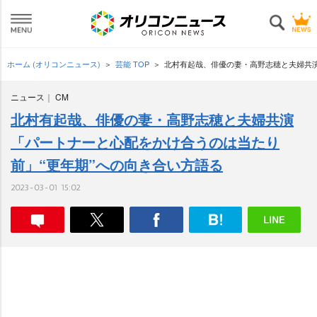
ホーム (オリコンニュース)
芸能 TOP
北村有起哉、俳優の妻・高野志穂と夫婦共演
ニュース
CM
北村有起哉、俳優の妻・高野志穂と夫婦共演
「パートナーと心配をかけ合うのは当たり
前」“更年期”への向き合い方語る
2023-03-01 15:02