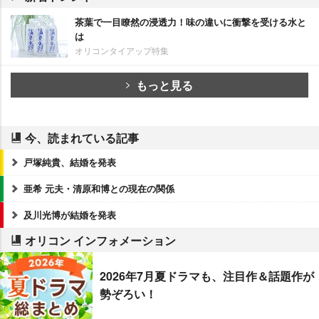
茶葉で一目瞭然の浸透力！味の違いに衝撃を受ける水と
は
オリコンタイアップ特集
もっと見る
今、読まれている記事
戸塚純貴、結婚を発表
亜希 元夫・清原和博との現在の関係
及川光博が結婚を発表
オリコン インフォメーション
2026年7月夏ドラマも、注目作＆話題作が
勢ぞろい！