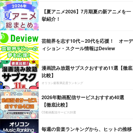
【夏アニメ2026】7月期夏の新アニメを一
挙紹介！
芸能界を志す10代～20代を応援！ オーデ
ィション・スクール情報はDeview
漫画読み放題サブスクおすすめ11選【徹底
比較】
オリコン顧客満足度ランキング
2026年動画配信サービスおすすめ40選
【徹底比較】
CS動画配信サービス20選
毎週の音楽ランキングから、ヒットの推移