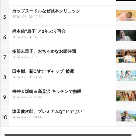
カップヌードルなぜ城本クリニック
5
2026-07-09 12:35
柄本佑“息子”と2年ぶり再会
6
2026-05-28 08:38
多部未華子、おちゃめなお家時間
7
2026-07-29 16:38
田中樹、新CMで“ギャップ”披露
8
2026-08-05 11:55
桜井＆坂崎＆高見沢 キッチンで熱唱
9
2026-07-27 12:45
津田健次郎、プレミアムな“ヒデじい”
10
2026-05-15 04:00