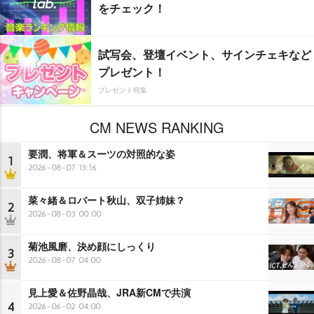
をチェック！
試写会、登壇イベント、サインチェキなど
プレゼント！
プレゼント特集
CM NEWS RANKING
要潤、将軍＆スーツの対照的な姿
1
2026-08-07 13:16
菜々緒＆ロバート秋山、双子姉妹？
2
2026-08-03 00:00
菊池風磨、決め顔にしっくり
3
2026-08-07 04:00
見上愛＆佐野晶哉、JRA新CMで共演
4
2026-06-02 04:00