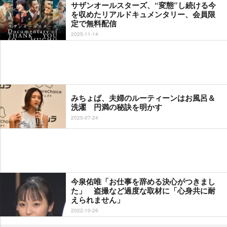
サザンオールスターズ、“変態”し続ける今
を収めたリアルドキュメンタリー、会員限
定で無料配信
2025-11-14
みちょぱ、夫婦のルーティーンはお風呂＆
洗濯 円満の秘訣を明かす
2025-07-24
今泉佑唯「お仕事を辞める決心がつきまし
た」 盗撮など過度な取材に「心身共に耐
えられません」
2022-10-26