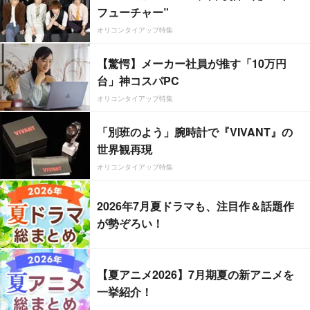
フューチャー”
オリコンタイアップ特集
【驚愕】メーカー社員が推す「10万円
台」神コスパPC
オリコンタイアップ特集
「別班のよう」腕時計で『VIVANT』の
世界観再現
オリコンタイアップ特集
2026年7月夏ドラマも、注目作＆話題作
が勢ぞろい！
【夏アニメ2026】7月期夏の新アニメを
一挙紹介！