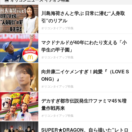
川島海荷さんと学ぶ 日常に潜む“人身取
引”のリアル
オリコンタイアップ特集
マクドナルドが40年にわたり支える「小
学生の甲子園」
オリコンタイアップ特集
向井康二イケメンすぎ！純愛『（LOVE S
ONG）』
オリコンタイアップ特集
デカすぎ都市伝説発生!?ファミマ45％増
量作戦再来
オリコンタイアップ特集
SUPER★DRAGON、自ら描いた”レトロ