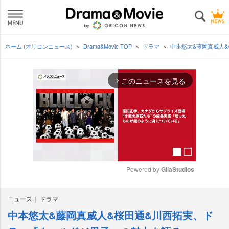
ホーム (オリコンニュース)
Drama&Movie TOP
ドラマ
中本悠太&藤岡真威人
このニュースを見る
arrow_forward_ios
Powered by 
GliaStudios
M
ニュース
ドラマ
u
t
中本悠太&藤岡真威人&桜田通&川西拓実、ド
e