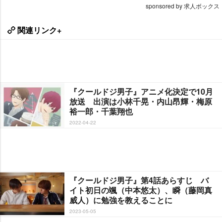
sponsored by 求人ボックス
関連リンク+
『クールドジ男子』アニメ化決定で10月
放送 出演は小林千晃・内山昂輝・梅原
裕一郎・千葉翔也
2022-04-22
『クールドジ男子』第4話あらすじ バ
イト初日の颯（中本悠太）、瞬（藤岡真
威人）に勉強を教えることに
2023-05-05