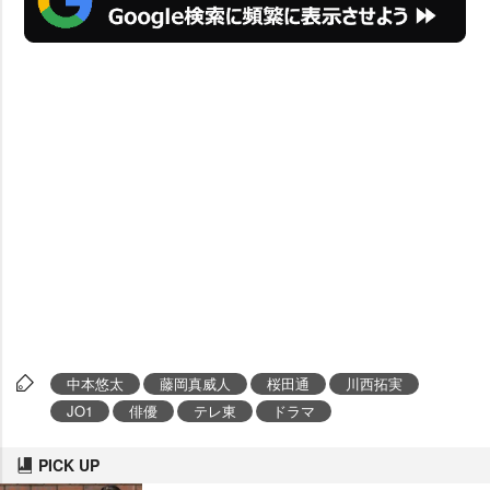
中本悠太
藤岡真威人
桜田通
川西拓実
JO1
俳優
テレ東
ドラマ
PICK UP