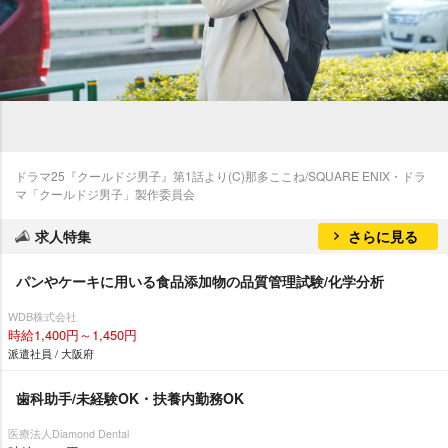
ドラマ25『クールドジ男子』第1話より(C)那多ここね/SQUARE ENIX・ドラ
マ「クールドジ男子」製作委員会
求人特集
さらに見る
パンやケーキに用いる食品添加物の品質管理試験/化学分析
WDB株式会社
時給1,400円～1,450円
派遣社員 / 大阪府
歯科助手/未経験OK・扶養内勤務OK
医療法人Diamond Dental