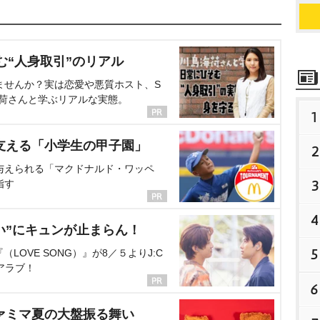
む“人身取引”のリアル
ませんか？実は恋愛や悪質ホスト、S
海荷さんと学ぶリアルな実態。
1
支える「小学生の甲子園」
2
与えられる「マクドナルド・ワッペ
3
指す
4
い”にキュンが止まらん！
5
OVE SONG）』が8／５よりJ:C
アラブ！
6
ァミマ夏の大盤振る舞い