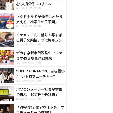
む“人身取引”のリアル
オリコンタイアップ特集
マクドナルドが40年にわたり
支える「小学生の甲子園」
オリコンタイアップ特集
イケメンてんこ盛り！尊すぎ
る男子の純情ラブに胸キュン
オリコンタイアップ特集
デカすぎ都市伝説発生!?ファ
ミマ45％増量作戦再来
オリコンタイアップ特集
SUPER★DRAGON、自ら描い
た”レトロフューチャー”
オリコンタイアップ特集
パソコンメーカー社員が本気
で選ぶ「10万円台PC3選」
オリコンタイアップ特集
『VIVANT』限定ウオッチ、プ
ロデューサーの感想は