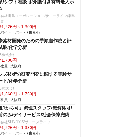
須/シフト相談可/介護付き有料老人ホ
ム
式会社川島コーポレーション/サニーライフ練馬
野台
1,226円～1,300円
バイト・パート / 東京都
療素材開発のための手順書作成と評
試験/化学分析
B株式会社
1,700円
社員 / 大阪府
ンズ技術の研究開発に関する実験サ
ート/化学分析
B株式会社
1,560円～1,760円
社員 / 大阪府
週1から可」調理スタッフ/無資格可/
前のみ/デイサービス/社会保障完備
会社SUNNY'S/サニーズライフ
1,226円～1,330円
バイト・パート / 東京都