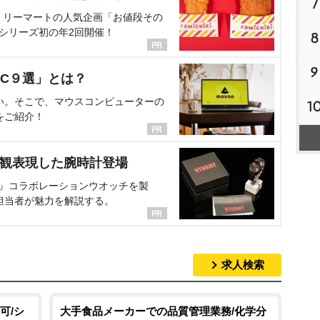
7
ミリーマートの人気企画「お値段その
、シリーズ初の年2回開催！
8
9
C９選」とは？
い。そこで、マウスコンピューターの
1
をご紹介！
界観表現した腕時計登場
NT』コラボレーションウオッチを製
担当者が魅力を解説する。
求人検索
可/シ
大手食品メーカーでの品質管理業務/化学分