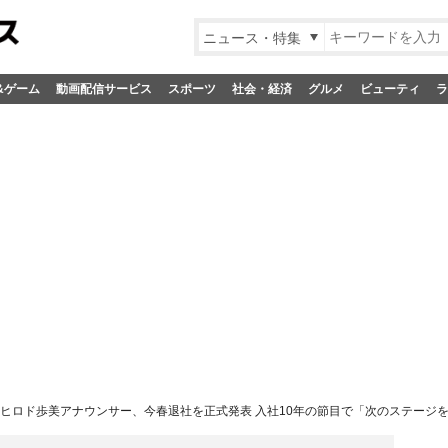
ニュース・特集
&ゲーム
動画配信サービス
スポーツ
社会・経済
グルメ
ビューティ
ラ
Cヒロド歩美アナウンサー、今春退社を正式発表 入社10年の節目で「次のステージ