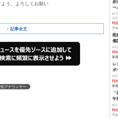
必
すよう、よろしくお願い
ー
株
高
時給
アル
記事全文
医
価
WD
時給
派遣
レ
ポ
WD
時給
派遣
女性アナウンサー
「
午
株式
時給
アル