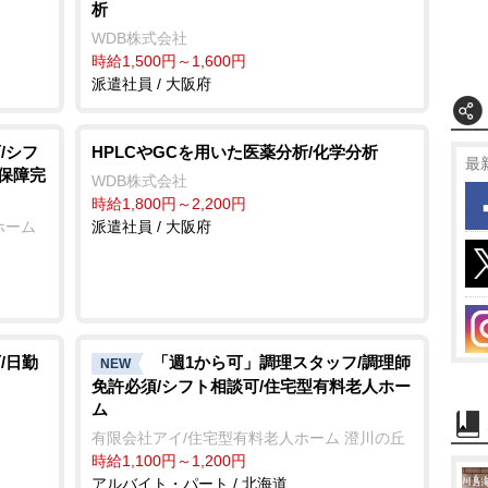
析
WDB株式会社
時給1,500円～1,600円
派遣社員 / 大阪府
/シフ
HPLCやGCを用いた医薬分析/化学分析
最
会保障完
WDB株式会社
時給1,800円～2,200円
ホーム
派遣社員 / 大阪府
/日勤
「週1から可」調理スタッフ/調理師
NEW
免許必須/シフト相談可/住宅型有料老人ホー
ム
有限会社アイ/住宅型有料老人ホーム 澄川の丘
時給1,100円～1,200円
アルバイト・パート / 北海道