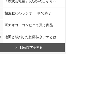
「株式会社嵐」5人のFC出そろう
相葉雅紀のラジオ、9月で終了
研ナオコ、コンビニで買う商品
0
池田と結婚した佐藤佳奈アナとは…
11位以下を見る