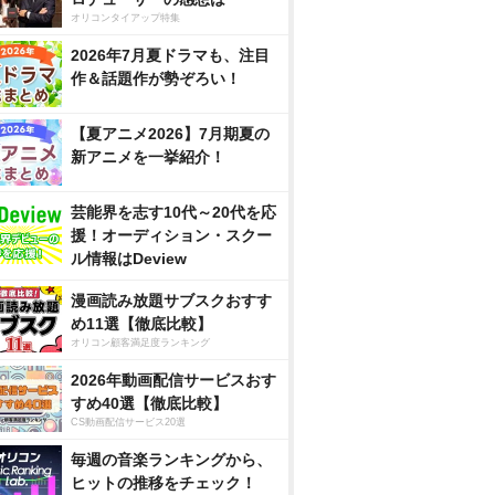
オリコンタイアップ特集
2026年7月夏ドラマも、注目
作＆話題作が勢ぞろい！
【夏アニメ2026】7月期夏の
新アニメを一挙紹介！
芸能界を志す10代～20代を応
援！オーディション・スクー
ル情報はDeview
漫画読み放題サブスクおすす
め11選【徹底比較】
オリコン顧客満足度ランキング
2026年動画配信サービスおす
すめ40選【徹底比較】
CS動画配信サービス20選
毎週の音楽ランキングから、
ヒットの推移をチェック！