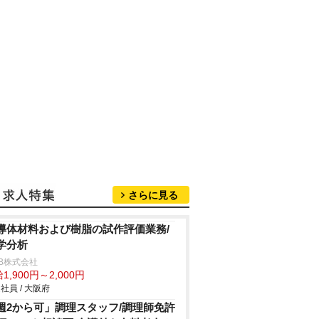
さらに見る
導体材料および樹脂の試作評価業務/
学分析
B株式会社
1,900円～2,000円
社員 / 大阪府
週2から可」調理スタッフ/調理師免許