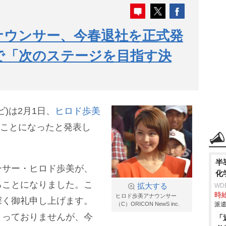
ナウンサー、今春退社を正式発
目で「次のステージを目指す決
)は2月1日、
ヒロド歩美
ることになったと発表し
半
ンサー・ヒロド歩美が、
化
ることになりました。こ
拡大する
WD
時給
ヒロド歩美アナウンサー
深く御礼申し上げます。
（C）ORICON NewS inc.
派遣
まっておりませんが、今
「