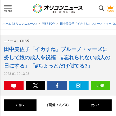
ホーム (オリコンニュース)
芸能 TOP
田中美佐子「イカすね」ブルーノ・マーズに
ニュース
SNS発
田中美佐子「イカすね」ブルーノ・マーズに
扮して娘の成人を祝福「#忘れられない成人の
日にする」「#ちょっとだけ似てる?」
2023-01-10 13:03
（画像：3／3）
前へ
次へ