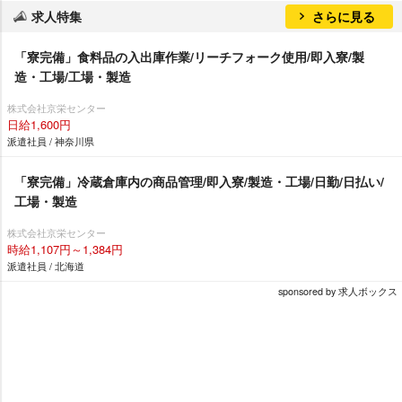
求人特集
さらに見る
「寮完備」食料品の入出庫作業/リーチフォーク使用/即入寮/製
造・工場/工場・製造
株式会社京栄センター
日給1,600円
派遣社員 / 神奈川県
「寮完備」冷蔵倉庫内の商品管理/即入寮/製造・工場/日勤/日払い/
工場・製造
株式会社京栄センター
時給1,107円～1,384円
派遣社員 / 北海道
sponsored by 求人ボックス