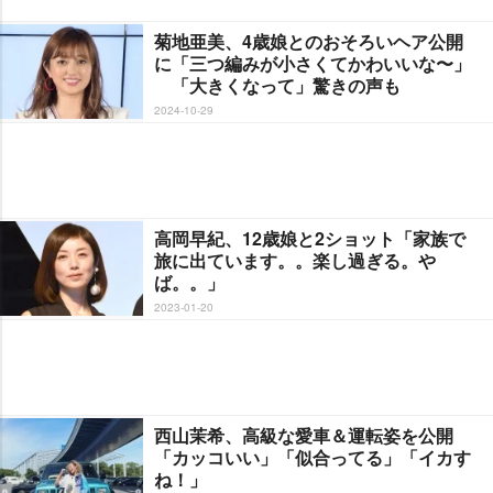
菊地亜美、4歳娘とのおそろいヘア公開
に「三つ編みが小さくてかわいいな〜」
「大きくなって」驚きの声も
2024-10-29
高岡早紀、12歳娘と2ショット「家族で
旅に出ています。。楽し過ぎる。
ば。。」
2023-01-20
西山茉希、高級な愛車＆運転姿を公開
「カッコいい」「似合ってる」「イカす
ね！」