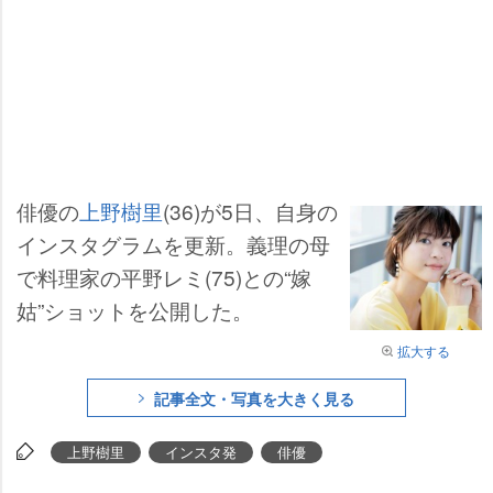
俳優の
上野樹里
(36)が5日、自身の
インスタグラムを更新。義理の母
で料理家の平野レミ(75)との“嫁
姑”ショットを公開した。
拡大する
記事全文・写真を大きく見る
上野樹里
インスタ発
俳優