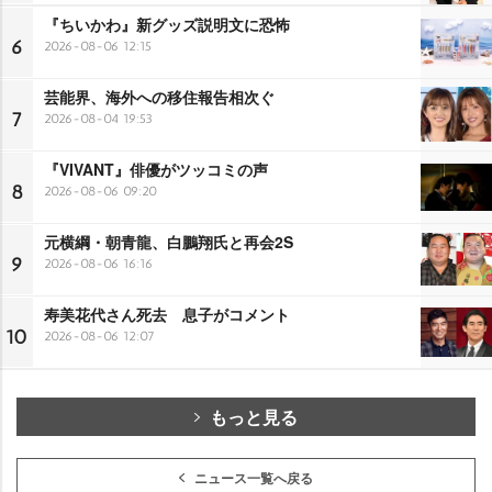
『ちいかわ』新グッズ説明文に恐怖
6
2026-08-06 12:15
芸能界、海外への移住報告相次ぐ
7
2026-08-04 19:53
『VIVANT』俳優がツッコミの声
8
2026-08-06 09:20
元横綱・朝青龍、白鵬翔氏と再会2S
9
2026-08-06 16:16
寿美花代さん死去 息子がコメント
10
2026-08-06 12:07
もっと見る
ニュース一覧へ戻る