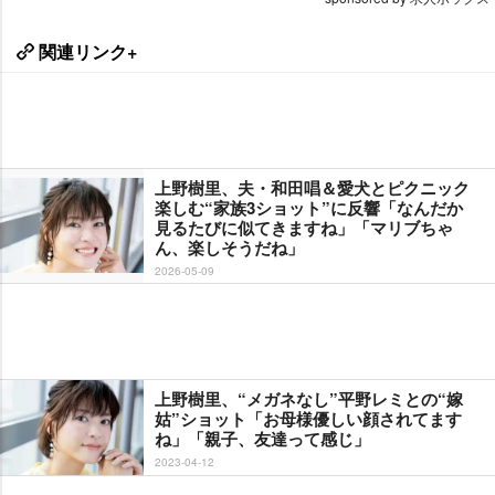
関連リンク+
上野樹里、夫・和田唱＆愛犬とピクニック
楽しむ“家族3ショット”に反響「なんだか
見るたびに似てきますね」「マリブちゃ
ん、楽しそうだね」
2026-05-09
上野樹里、“メガネなし”平野レミとの“嫁
姑”ショット「お母様優しい顔されてます
ね」「親子、友達って感じ」
2023-04-12