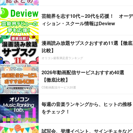
芸能界を志す10代～20代を応援！ オーデ
ィション・スクール情報はDeview
漫画読み放題サブスクおすすめ11選【徹底
比較】
オリコン顧客満足度ランキング
2026年動画配信サービスおすすめ40選
【徹底比較】
CS動画配信サービス20選
毎週の音楽ランキングから、ヒットの推移
をチェック！
試写会、登壇イベント、サインチェキなど