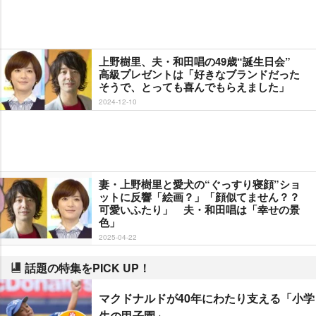
上野樹里、夫・和田唱の49歳“誕生日会”
高級プレゼントは「好きなブランドだった
そうで、とっても喜んでもらえました」
2024-12-10
妻・上野樹里と愛犬の“ぐっすり寝顔”ショ
ットに反響「絵画？」「顔似てません？？
可愛いふたり」 夫・和田唱は「幸せの景
色」
2025-04-22
話題の特集をPICK UP！
マクドナルドが40年にわたり支える「小学
生の甲子園」