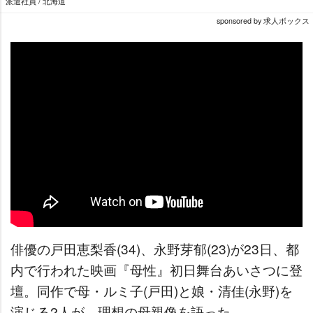
派遣社員 / 北海道
sponsored by 求人ボックス
俳優の戸田恵梨香(34)、永野芽郁(23)が23日、都
内で行われた映画『母性』初日舞台あいさつに登
壇。同作で母・ルミ子(戸田)と娘・清佳(永野)を
演じる2人が、理想の母親像を語った。