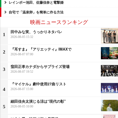
レインボー池田、佐藤佳奈と電撃婚
自宅で「温泉卵」を簡単に作る方法
映画ニュースランキング
田中みな実、うっかりネタバレ
1
2026-08-05 15:32
『耳すま』『アリエッティ』IMAXで
2
2026-08-07 07:00
窪田正孝カナダからサプライズ登場
3
2026-08-07 19:52
『マイケル』劇中使用27曲リスト
4
2026-08-07 15:00
細田佳央太演じる涼は“現代の彰”
5
2026-08-05 10:00