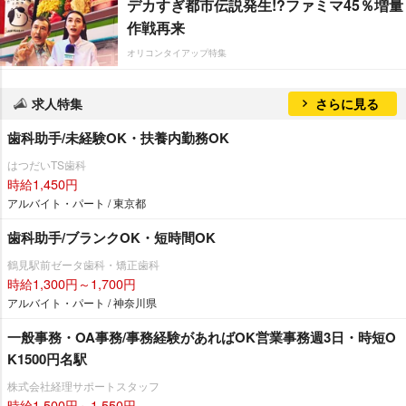
デカすぎ都市伝説発生!?ファミマ45％増量
作戦再来
オリコンタイアップ特集
求人特集
さらに見る
歯科助手/未経験OK・扶養内勤務OK
はつだいTS歯科
時給1,450円
アルバイト・パート / 東京都
歯科助手/ブランクOK・短時間OK
鶴見駅前ゼータ歯科・矯正歯科
時給1,300円～1,700円
アルバイト・パート / 神奈川県
一般事務・OA事務/事務経験があればOK営業事務週3日・時短O
K1500円名駅
株式会社経理サポートスタッフ
時給1,500円～1,550円