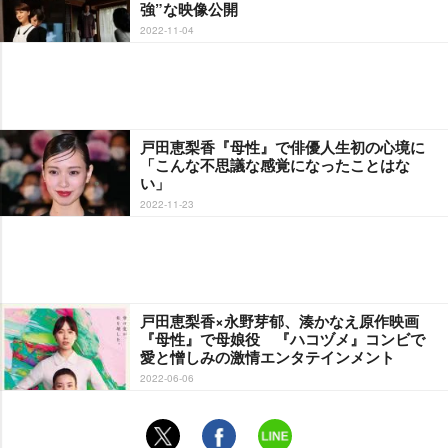
強”な映像公開
2022-11-04
戸田恵梨香『母性』で俳優人生初の心境に
「こんな不思議な感覚になったことはな
い」
2022-11-23
戸田恵梨香×永野芽郁、湊かなえ原作映画
『母性』で母娘役 『ハコヅメ』コンビで
愛と憎しみの激情エンタテインメント
2022-06-06