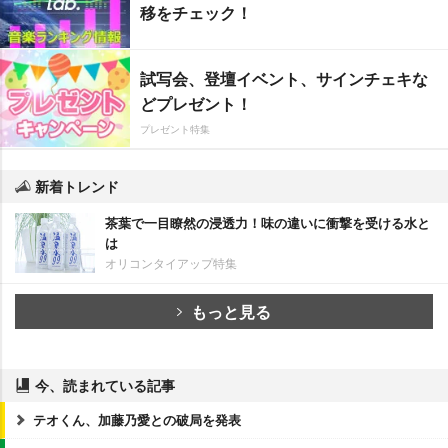
移をチェック！
試写会、登壇イベント、サインチェキな
どプレゼント！
プレゼント特集
新着トレンド
茶葉で一目瞭然の浸透力！味の違いに衝撃を受ける水と
は
オリコンタイアップ特集
もっと見る
今、読まれている記事
テオくん、加藤乃愛との破局を発表