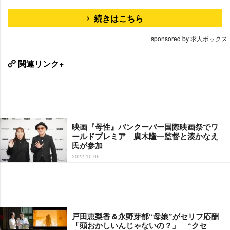
続きはこちら
sponsored by 求人ボックス
関連リンク+
映画『母性』バンクーバー国際映画祭でワ
ールドプレミア 廣木隆一監督と湊かなえ
氏が参加
2022-10-06
戸田恵梨香＆永野芽郁“母娘”がセリフ応酬
「頭おかしいんじゃないの？」 “クセ