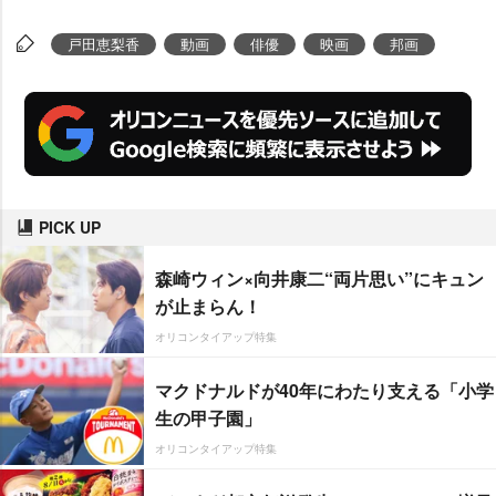
M
戸田恵梨香
動画
俳優
映画
邦画
u
t
e
PICK UP
森崎ウィン×向井康二“両片思い”にキュン
が止まらん！
オリコンタイアップ特集
マクドナルドが40年にわたり支える「小学
生の甲子園」
オリコンタイアップ特集