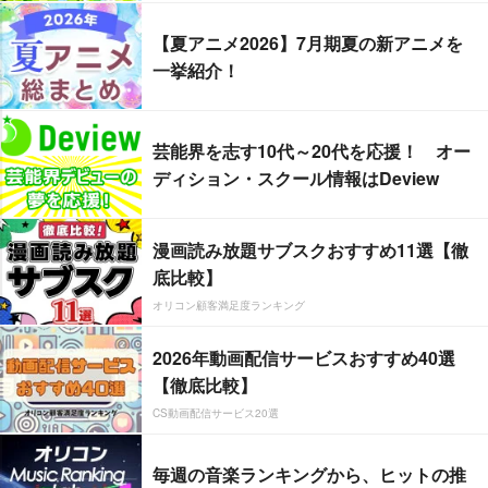
【夏アニメ2026】7月期夏の新アニメを
一挙紹介！
芸能界を志す10代～20代を応援！ オー
ディション・スクール情報はDeview
漫画読み放題サブスクおすすめ11選【徹
底比較】
オリコン顧客満足度ランキング
2026年動画配信サービスおすすめ40選
【徹底比較】
CS動画配信サービス20選
毎週の音楽ランキングから、ヒットの推