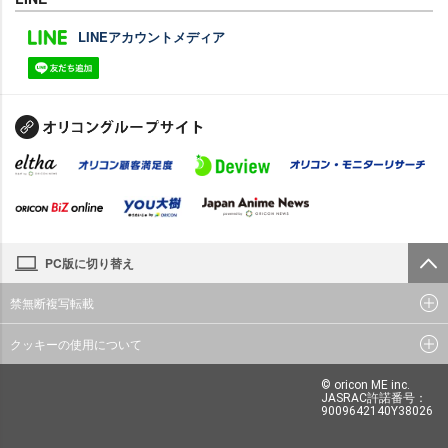
LINEアカウントメディア
PC版に切り替え
禁無断複写転載
クッキーの使用について
© oricon ME inc.
JASRAC許諾番号：
9009642140Y38026