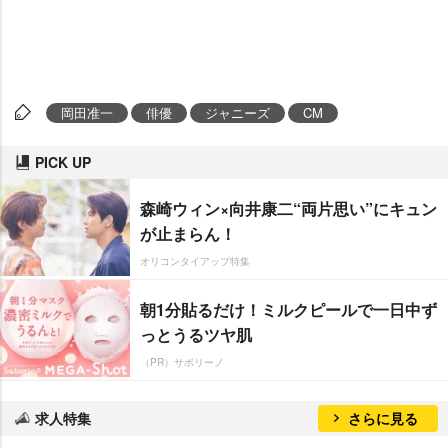
岡田准一
俳優
ジャニーズ
CM
PICK UP
森崎ウィン×向井康二“両片思い”にキュン
が止まらん！
オリコンタイアップ特集
朝1分貼るだけ！ミルクピールで一日中ず
っとうるツヤ肌
（PR）サボリーノ
求人特集
さらに見る