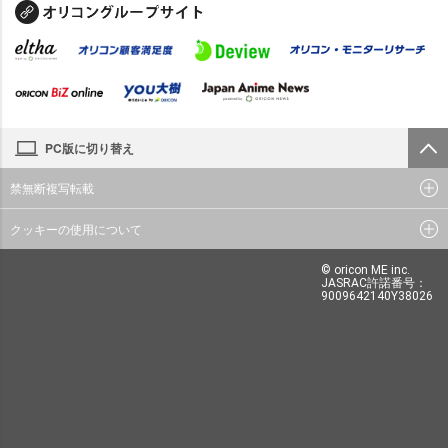
PC版に切り替え
禁無断複写転載
クッキーの使用について
© oricon ME inc.
JASRAC許諾番号：
9009642140Y38026