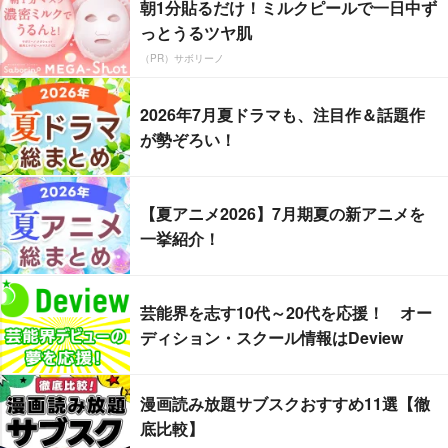
朝1分貼るだけ！ミルクピールで一日中ず
っとうるツヤ肌
（PR）サボリーノ
2026年7月夏ドラマも、注目作＆話題作
が勢ぞろい！
【夏アニメ2026】7月期夏の新アニメを
一挙紹介！
芸能界を志す10代～20代を応援！ オー
ディション・スクール情報はDeview
漫画読み放題サブスクおすすめ11選【徹
底比較】