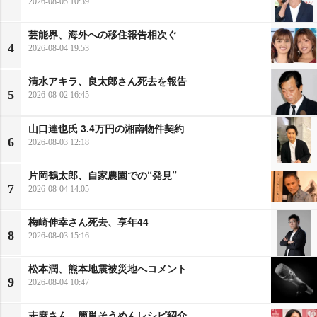
2026-08-05 10:39
芸能界、海外への移住報告相次ぐ
4
2026-08-04 19:53
清水アキラ、良太郎さん死去を報告
5
2026-08-02 16:45
山口達也氏 3.4万円の湘南物件契約
6
2026-08-03 12:18
片岡鶴太郎、自家農園での“発見”
7
2026-08-04 14:05
梅崎伸幸さん死去、享年44
8
2026-08-03 15:16
松本潤、熊本地震被災地へコメント
9
2026-08-04 10:47
志麻さん、簡単そうめんレシピ紹介