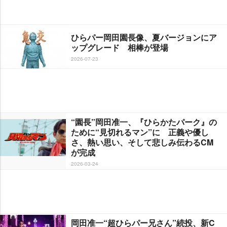
ひらパー岡田園長像、夏バージョンにア
ップグレード 相棒が登場
2026-07-23
“園長”岡田准一、『ひらかたパーク』の
ために“見切れるマン”に 正義や優し
さ、熱い思い、そして悲しみ伝わるCM
が完成
2026-03-24
岡田准一“超ひらパー兄さん”続投、新C