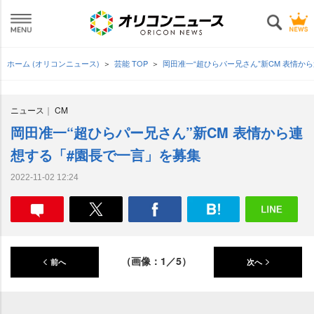
ホーム (オリコンニュース)
芸能 TOP
岡田准一“超ひらパー兄さん”新CM 表情か
ニュース
CM
岡田准一“超ひらパー兄さん”新CM 表情から連
想する「#園長で一言」を募集
2022-11-02 12:24
（画像：1／5）
前へ
次へ