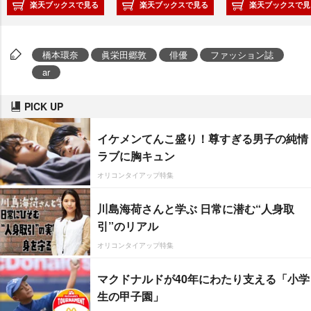
楽天ブックスで見る
楽天ブックスで見る
楽天ブックスで見
橋本環奈
眞栄田郷敦
俳優
ファッション誌
ar
PICK UP
イケメンてんこ盛り！尊すぎる男子の純情
ラブに胸キュン
オリコンタイアップ特集
川島海荷さんと学ぶ 日常に潜む“人身取
引”のリアル
オリコンタイアップ特集
マクドナルドが40年にわたり支える「小学
生の甲子園」