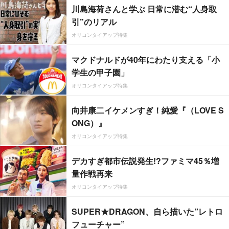
川島海荷さんと学ぶ 日常に潜む“人身取
引”のリアル
オリコンタイアップ特集
マクドナルドが40年にわたり支える「小
学生の甲子園」
オリコンタイアップ特集
向井康二イケメンすぎ！純愛『（LOVE S
ONG）』
オリコンタイアップ特集
デカすぎ都市伝説発生!?ファミマ45％増
量作戦再来
オリコンタイアップ特集
SUPER★DRAGON、自ら描いた”レトロ
フューチャー”