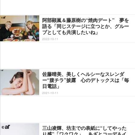
阿部顕嵐＆藤原樹の“焼肉デート” 夢を
語る「同じステージに立つとか、グルー
プとしても共演したいね」
2022-10-11
佐藤晴美、美しくヘルシーなスレンダ
ー“腹チラ”披露 心のデトックスは「毎
日電話」
2021-10-11
三山凌輝、坊主での表紙に“してやった
り感”「ワクワク」 あざとコーデ＆イ