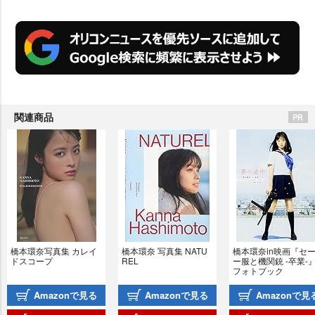
関連商品
橋本環奈写真集 カレイ
橋本環奈 写真集 NATU
橋本環奈in映画『セ
ドスコープ
REL
ー服と機関銃 -卒業-
フォトブック
Amazonで見る
Amazonで見る
Amazonで見