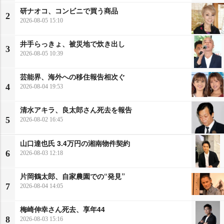
研ナオコ、コンビニで買う商品
2
2026-08-05 15:10
井手らっきょ、被災地で炊き出し
3
2026-08-05 10:39
芸能界、海外への移住報告相次ぐ
4
2026-08-04 19:53
清水アキラ、良太郎さん死去を報告
5
2026-08-02 16:45
山口達也氏 3.4万円の湘南物件契約
6
2026-08-03 12:18
片岡鶴太郎、自家農園での“発見”
7
2026-08-04 14:05
梅崎伸幸さん死去、享年44
8
2026-08-03 15:16