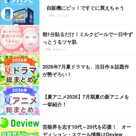
自販機にピッ！ですぐに買えちゃう
（PR）ジハンピ
朝1分貼るだけ！ミルクピールで一日中ず
っとうるツヤ肌
（PR）サボリーノ
2026年7月夏ドラマも、注目作＆話題作
が勢ぞろい！
【夏アニメ2026】7月期夏の新アニメを
一挙紹介！
芸能界を志す10代～20代を応援！ オー
ディション・スクール情報はDeview