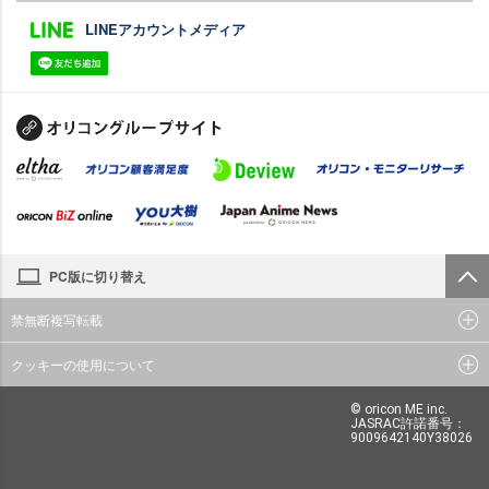
LINEアカウントメディア
PC版に切り替え
禁無断複写転載
クッキーの使用について
© oricon ME inc.
JASRAC許諾番号：
9009642140Y38026