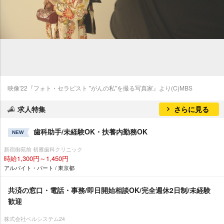
映像'22『フォト・セラピスト "がんの私"を撮る写真家』より(C)MBS
求人特集
さらに見る
歯科助手/未経験OK・扶養内勤務OK
NEW
新宿御苑前 初雁歯科クリニック
時給1,300円～1,450円
アルバイト・パート / 東京都
共済の窓口・電話・事務/即日開始相談OK/完全週休2日制/未経験
歓迎
株式会社ベルシステム24