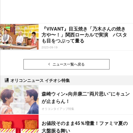
『VIVANT』目玉焼き「乃木さんの焼き
方や〜！」関西ローカルで実演 パスタ
も目をつぶって量る
2023-09-19
ニュース一覧へ戻る
オリコンニュース イチオシ特集
森崎ウィン×向井康二“両片思い”にキュン
が止まらん！
オリコンタイアップ特集
お値段そのまま45％増量！ファミマ夏の
大盤振る舞い