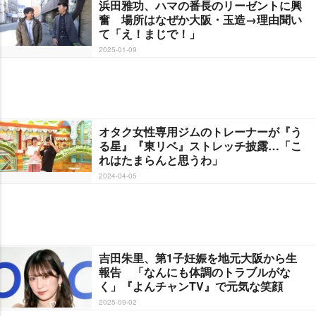
浜田雅功、ハマの番長のリーゼントに興
奮 場所はなぜか大阪・玉造→理由聞い
て「え！まじで！」
2025-01-09
オタク女性専用ジムのトレーナーが『う
る星』『東リベ』ストレッチ披露…「こ
れはたまらんと思うわ」
2024-04-05
吉田朱里、第1子妊娠を地元大阪から生
報告 「なんにも体調のトラブルがな
く」『よんチャンTV』で元気な笑顔
2025-09-02